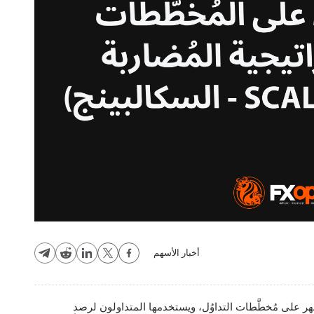
أخبار الأسهم
 تظهر على مُخطَّطات التداوُل، ويستخدمها المتداولون لرصد