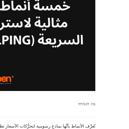
٢٣/٧/٢٠٢٥
تُعرَّف الأنماط بأنَّها نماذج رسومية لتحرُّكات الأسعار