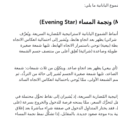
 اليابانية ما يلي:
اط الشموع اليابانية لاستراتيجية المُضاربة السريعة. ويُعرَّف
شرائي) يظهر بعد اتجاهٍ هابط، ويُشير إلى احتمالية انعكاس الاتجاه
طة (بيعية) توحي باستمرار الاتجاه الهابط، تليها شمعة صغيرة
لثة طويلة وصاعدة (شرائية) تُغلِق أعلى من منتصف جسم الشمعة
ي بيعي) يظهر بعد اتجاهٍ صاعد. ويتكوَّن من ثلاث شمعات: شمعة
 الصاعد، تليها شمعة صغيرة الجسم تُشير إلى حالة من التردُّد، ثم
الشمعة الأولى، ممَّا يُوحي باحتمالية انعكاس الاتجاه السائد
راتيجية المُضاربة السريعة، إذ يُشيران إلى نقاط تحوُّل محتملة في
مَل لتحرُّك السعر، ممَّا يمنحه فرصة للدخول والخروج بسرعة (على
ط، فقد يختار المتداوِل الدخول في صفقة شراء مباشرةً بعد إغلاق
ية بدء موجة صعود جديدة. بالمقابل، إذا تشكَّل نمط نجمة المساء