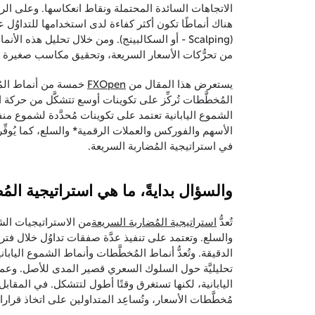
الاتجاهات السائدة المحتملة ونقاط انعكاسها. وعلى الرغم
هناك أنماطًا تكون أكثر كفاءة لدى استخدامها للتداوُل 
(Scalping - أو السكالبينج). ومن خلال تحليل هذه 
من تحرُّكات الأسعار السريعة، وتحقيق مكاسب صغيرة 
يستعرض هذا المقال من
FXOpen
خمسة من أنماط المُخط
المُخطَّطات تُركِّز على تكوينات أوسع تتشكَّل من حركة 
الشموع اليابانية تعتمد على تكوينات مُحدَّدة لشموع 
الأسهم والفوركس والعملات الرقمية* والسلع، كما يُوفِّ
في استراتيجية المُضاربة السريعة.
والسؤال بدايةً، ما هي استراتيجية المُ
تُعدُّ
استراتيجية المُضاربة السريعة
من الاستراتيجيات الشا
والسلع. وتعتمد على تنفيذ عدَّة صفقات تداوُل خلال فت
الدقيقة. وتُعدُّ أنماط المُخطَّطات وأنماط الشموع اليابانية
تحليليَّة حول السلوك السعري قصير المدى للأصل. وعمومًا
اليابانية، لكنها تستغرق وقتًا أطول لتتشكل. في المقابل،
مُخطَّطات الأسعار، وتُساعِد المتداولين على اتخاذ قرار