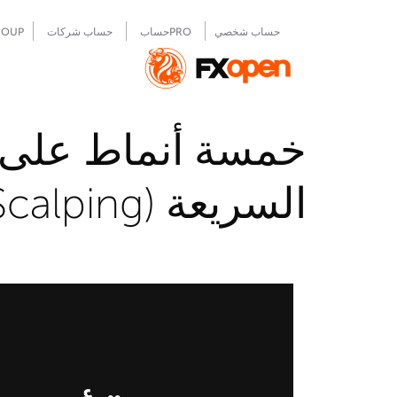
حساب شخصي
PROحساب
حساب شركات
ROUP
خمسة أنماط على ال
السريعة (Scalping - السكالبينج)