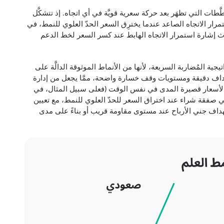
َطات التي تظهَر بعد حركة سعرية قويَّة في أي اتجاه. إذ تتشكَّل
ستمرار الاتجاه الصاعد عندما يخترِق السعر الحدّ العلوي للنمط، في
حدث إشارة استمرار الاتجاه الهابط عند كسر السعر لخط الدعم
اتيجية المُضاربة السريعة، لأنها من الأنماط الموثوقة الدالَّة على
بأهداف دقيقة ومستويات وقف خسارة واضحة، ممَّا يجعل من إدارة
ت الأسعار قصيرة المدى في نفس الوقت (فعلى سبيل المثال، في
ي صفقة شراء عند اختراق السعر للحدّ العلوي للنمط، مع تعيين
ف جني الأرباح عند مستوى مقاومة قريب أو بناءً على مدى