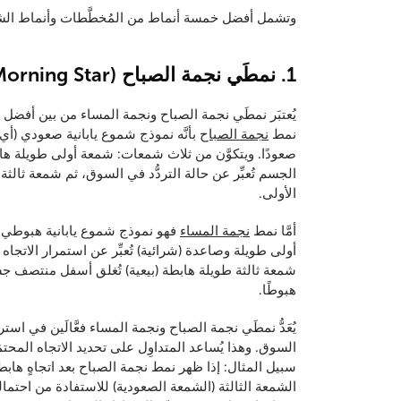
وتشمل أفضل خمسة أنماط من المُخطَّطات وأنماط الشموع
1. نمطَي نجمة الصباح (Morning Star) ونجمة المساء (Evening Star)
يُعتبَر نمطَي نجمة الصباح ونجمة المساء من بين أفضل أنم
نمط
نجمة الصباح
بأنَّه نموذج شموع يابانية صعودي (أي 
صعودًا. ويتكوَّن من ثلاث شمعات: شمعة أولى طويلة هاب
الجسم تُعبِّر عن حالة التردُّد في السوق، ثم شمعة ثا
الأولى.
أمَّا نمط
نجمة المساء
فهو نموذج شموع يابانية هبوطي (أ
أولى طويلة وصاعدة (شرائية) تُعبِّر عن استمرار الاتجاه
شمعة ثالثة طويلة هابطة (بيعية) تُغلق أسفل منتصف جسم 
هبوطًا.
يُعَدُّ نمطَي نجمة الصباح ونجمة المساء فعَّالَين في است
السوق. وهذا يُساعد المتداوِل على تحديد الاتجاه المحت
سبيل المثال: إذا ظهر نمط نجمة الصباح بعد اتجاهٍ هاب
الشمعة الثالثة (الشمعة الصعودية) للاستفادة من احتمال