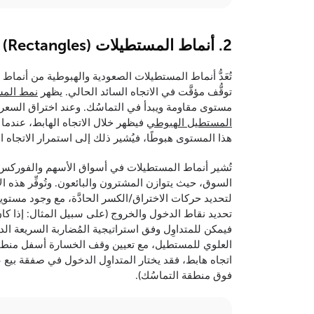
2. أنماط المستطيلات (Rectangles) الصعودية والهبوطية
تُعَدُّ أنماط المستطيلات الصعودية والهبوطية من أنماط 
توقُّف مؤقَّت في الاتجاه السائد الحالي. يظهر
نمط الم
مستوى مقاومة ويبدأ في التماسُك. وعند اختراق السعر لهذ
المستطيل الهبوطي
فيظهر خلال الاتجاه الهابط، عندما
هذا المستوى هبوطًا، فيُشير ذلك إلى استمرار الاتجاه ال
تُشير أنماط المستطيلات في أسواق الأسهم والفوركس وغي
السوق، حيث يتوازن المشترون والبائعون. وتُوفِّر هذه ا
لتحديد حركات الاختراق/الكسر الحادَّة، مع وجود مستو
تحديد نقاط الدخول والخروج (على سبيل المثال: إذا 
فيمكن للمتداوِل وفق استراتيجية المُضاربة السريعة 
العلوي للمستطيل، مع تعيين وقف الخسارة أسفل منطقة
اتجاه هابط، فقد يختار المتداوِل الدخول في صفقة بي
فوق منطقة التماسُك).