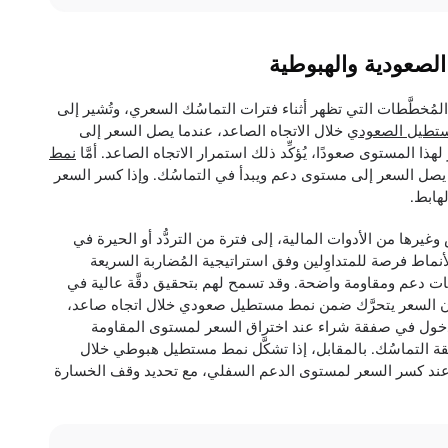
المُخطَّطات التي تظهر أثناء فترات التماسُك السعري، وتُشير إلى
ستطيل الصعودي
خلال الاتجاه الصاعد، عندما يصل السعر إلى
ا المستوى صعودًا، يُؤكِّد ذلك استمرار الاتجاه الصاعد. أمَّا
نمط
 يصل السعر إلى مستوى دعم ويبدأ في التماسُك. وإذا كسر السعر
هابط.
رها من الأدوات المالية، إلى فترة من التردُّد أو الحيرة في
لأنماط فرصة للمتداوِلين وفق استراتيجية المُضاربة السريعة
يات دعم ومقاومة واضحة. وقد تسمح لهم بتحقيق دقَّة عالية في
كان السعر يتحرَّك ضمن نمط مستطيل صعودي خلال اتجاه صاعد،
الدخول في صفقة شراء عند اختراق السعر لمستوى المقاومة
 التماسُك. بالمقابل، إذا تشكَّل نمط مستطيل هبوطي خلال
ع عند كسر السعر لمستوى الدعم السفلي، مع تحديد وقف الخسارة