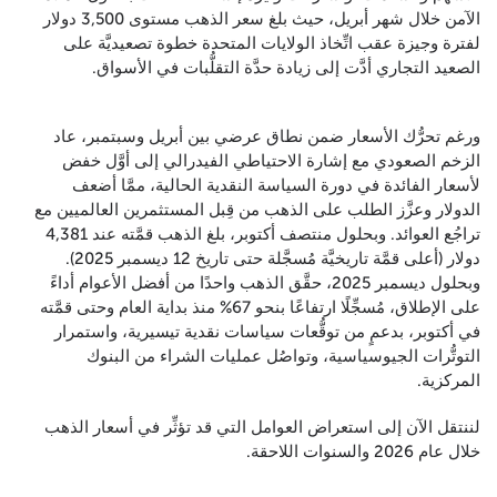
الآمن خلال شهر أبريل، حيث بلغ سعر الذهب مستوى 3,500 دولار
لفترة وجيزة عقب اتِّخاذ الولايات المتحدة خطوة تصعيديَّة على
الصعيد التجاري أدَّت إلى زيادة حدَّة التقلُّبات في الأسواق.
ورغم تحرُّك الأسعار ضمن نطاق عرضي بين أبريل وسبتمبر، عاد
الزخم الصعودي مع إشارة الاحتياطي الفيدرالي إلى أوَّل خفض
لأسعار الفائدة في دورة السياسة النقدية الحالية، ممَّا أضعف
الدولار وعزَّز الطلب على الذهب من قِبل المستثمرين العالميين مع
تراجُع العوائد. وبحلول منتصف أكتوبر، بلغ الذهب قمَّته عند 4,381
دولار (أعلى قمَّة تاريخيَّة مُسجَّلة حتى تاريخ 12 ديسمبر 2025).
وبحلول ديسمبر 2025، حقَّق الذهب واحدًا من أفضل الأعوام أداءً
على الإطلاق، مُسجِّلًا ارتفاعًا بنحو 67% منذ بداية العام وحتى قمَّته
في أكتوبر، بدعمٍ من توقُّعات سياسات نقدية تيسيرية، واستمرار
التوتُّرات الجيوسياسية، وتواصُل عمليات الشراء من البنوك
المركزية.
لننتقل الآن إلى استعراض العوامل التي قد تؤثِّر في أسعار الذهب
خلال عام 2026 والسنوات اللاحقة.