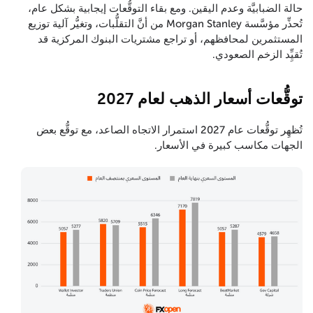
حالة الضبابيَّة وعدم اليقين. ومع بقاء التوقُّعات إيجابية بشكل عام،
تُحذِّر مؤسَّسة Morgan Stanley من أنَّ التقلُّبات، وتغيُّر آلية توزيع
المستثمرين لمحافظهم، أو تراجع مشتريات البنوك المركزية قد
تُقيِِّد الزخم الصعودي.
توقُّعات أسعار الذهب لعام 2027
تُظهِر توقُّعات عام 2027 استمرار الاتجاه الصاعد، مع توقُّع بعض
الجهات مكاسب كبيرة في الأسعار.