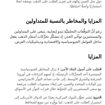
دولٍ مثل الصين والهند في تعزيز الطلب على الذهب بوصفه أصلًا
استثماريًا وأصلًا احتياطيًا.
المزايا والمخاطر بالنسبة للمتداولين
رغم أنَّ التوقُّعات التحليليَّة تبدو إيجابية، ينبغي على المتداولين
والمستثمرين توخِّي الحذر، إذ تتشكَّل تحرُّكات أسعار الذهب بفعل
تداخل العوامل الجيوسياسية والاقتصادية وديناميكيات العرض.
المزايا
الطلب على أصول الملاذ الآمن:
لا تزال المخاطر الجيوسياسية
المستمرة أحد المحرُّكات الرئيسيَّة، إذ تُسهِم النزاعات في أوروبا
الشرقية والشرق الأوسط، إلى جانب تصاعد التوتُّر الاستراتيجي
بين الولايات المتحدة والصين، في إبقاء مستويات الطلب مرتفعة
مع سعي المستثمرين إلى التحوُّط خلال فترات التوتُّر في الأسواق.
التنويع:
يُشير تحوُّل البنوك المركزية بعيدًا عن الدولار الأمريكي إلى
استمرار الطلب على الذهب، لما يوفِّره من تنويع للمحافظ