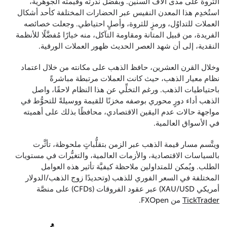
الثروة على مدى آلاف السنين. وبفضل نُدرته وقيمته الجوهرية،
استُخدِم هذا المعدن النفيس عبر الحضارات المختلفة كأحد أشكال
العملات للتداوُل، ورمزٍ للثروة، وأصلٍ احتياطي. وجعلت خصائصه
الفريدة، من قبيل المتانة ومقاومة التآكل، منه خيارًا مُفضَّلًا للأنظمة
النقدية، إلى أن شهد العصر الحديث ظهور العملات الورقية.
وخلال القرن العشرين، حافظ الذهب على مكانته من خلال اعتماد
نظام معيار الذهب، حيث كانت العملات مرتبطة مباشرةً
باحتياطيات الذهب. ورغم التخلِّي عن هذا النظام لاحقًا، واصل
الذهب أداء دورٍ محوري بوصفه مخزنًا للقيمة ووسيلةً للتحوُّط في
مواجهة حالات عدم اليقين الاقتصادي، محافظًا بذلك على أهميته
في الأسواق العالمية.
ويتَّسم مسار قيمة الذهب عبر الزمن بتقلُّباتٍ ملحوظة، تأثَّرت
بالسياسات الاقتصادية، والأزمات العالمية، والتغيُّرات في مستويات
الطلب. ويُمكن للمتداولين ملاحظة كيفيَّة تأثير هذه العوامل
المختلفة في السعر الفوري للذهب (وتحديدًا زوج الذهب/الدولار
أمريكي XAU/USD) عبر عقود الفروقات (CFDs) على منصَّة
TickTrader
من FXOpen.