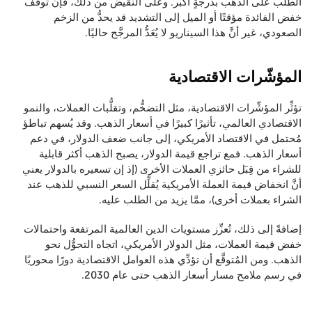
الطلب على الذهب بدرجةٍ أكبر. وعلى النقيض من ذلك، فإنَّ توقُّف
خفض الفائدة مؤقتًا أو الميل إلى التشديد قد يحدُّ من الزخم
الصعودي، غير أنَّ هذا السيناريو لا يُعَدُّ المرجَّح حاليًا.
المؤشّرات الاقتصادية
تؤثِّر المؤشِّرات الاقتصادية، مثل التضخُّم، وتقلُّبات العملات، والنمو
الاقتصادي العالمي، تأثيرًا كبيرًا في أسعار الذهب. وقد يُسهم تباطؤ
مُحتمل في الاقتصاد الأمريكي، إلى جانب ضعف الدولار، في دعم
أسعار الذهب. فمع تراجع قيمة الدولار، يصبح الذهب أكثر قابلية
للشراء من قِبَل حائزي العملات الأخرى (إذ إن تسعيره بالدولار يعني
أنَّ انخفاض قيمة العملة الأمريكية يُقلِّل السعر النسبي للذهب عند
الشراء بعملات أخرى)، ممَّا يزيد من الطلب عليه.
إضافةً إلى ذلك، تُعزِّز مستويات الدين العالمية المرتفعة واحتمالات
خفض قيمة العملات، مثل الدولار الأمريكي، اتجاه التحوُّل نحو
الذهب. ومن المُتوقَّع أن تؤدِّي هذه العوامل الاقتصادية دورًا محوريًا
في رسم ملامح مسار أسعار الذهب حتى عام 2030.