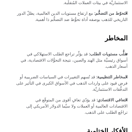
الاستثماريَّة في بيئات العملات المُتقلِّبة.
التحوّط من التضخُّم:
مع ارتفاع مستويات الدين العالمية، يظلّ الدور
التاريخي للذهب بوصفه أداة تحوُّط ضد التضخُّم ذا أهمية.
المخاطر
تقلُّب مستويات الطلب:
قد يؤثِّر تراجع الطلب الاستهلاكي في
أسواق رئيسيَّة مثل الهند والصين، نتيجة التحوُّلات الاقتصادية، في
أسعار الذهب.
المخاطر التنظيمية:
قد تُسهم التغييرات في السياسات الضريبية أو
فرض قيود على واردات الذهب في الأسواق الكبرى في التأثير على
التدفُّقات الاستثماريَّة.
التعافي الاقتصادي:
قد يؤدّي تعافٍ أقوى من المتوقّع في
الاقتصادات العالمية أو العملات ولا سيَّما الدولار الأمريكي إلى
تراجُع الطلب على الذهب.
الأفكار الختامية