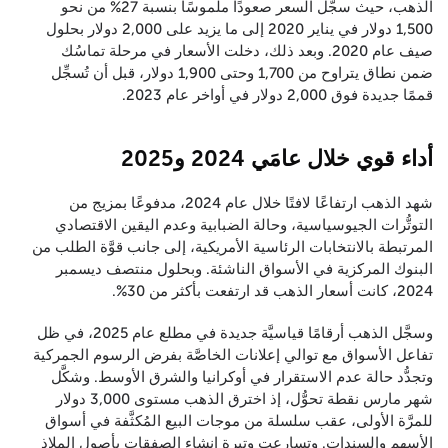
الذهب، حيث سجَّل السعر صعودًا ملموسًا بنسبة 27% من نحو
1,500 دولار في يناير 2020 إلى ما يزيد على 2,000 دولار بحلول
صيف عام 2020. وبعد ذلك، دخلت الأسعار في مرحلة تماسُك
ضمن نطاق يتراوح من 1,700 وحتى 1,900 دولار، قبل أن تُسجِّل
قممًا جديدة فوق 2,000 دولار في أواخر عام 2023.
أداء قوي خلال عامَي 2024 و2025
شهد الذهب ارتفاعًا لافتًا خلال عام 2024، مدفوعًا بمزيج من
التوتُّرات الجيوسياسية، وحالة الضبابية وعدم اليقين الاقتصادي
المرتبطة بالانتخابات الرئاسية الأمريكية، إلى جانب قوَّة الطلب من
البنوك المركزية في الأسواق الناشئة. وبحلول منتصف ديسمبر
2024، كانت أسعار الذهب قد ارتفعت بأكثر من 30%.
وسجَّل الذهب أرقامًا قياسيَّة جديدة في مطلع عام 2025، في ظل
تفاعل الأسواق مع توالي إعلانات الخاصَّة بفرض الرسوم الجمركية
وتجدُّد حالة عدم الاستقرار في أوكرانيا والشرق الأوسط. وشكَّل
شهر مارس نقطة تحوُّل، إذ اخترق الذهب مستوى 3,000 دولار
للمرَّة الأولى، عقب سلسلة من موجات البيع المُكثَّفة في أسواق
الأسهم والسندات. وتسارعت وتيرة إنشاء الصفقات بأصول الملاذ