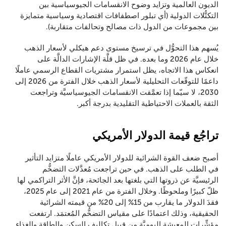
الديون العالمية وتزايد وضوح الانقسامات الجيوسياسية بين
التكتُّلات الدولية (أي تبلور اصطفافات اقتصادية وسياسية متمايزة
بين مجموعات من الدول ذات مصالح وتحالفات متقاربة).
يُسهم هذا التحوُّل في ترسيخ مستوى دعم هيكلي لأسعار الذهب
خلال عام 2026 وما بعده. في ظل قلَّة الإشارات الدالَّة على
انعكاس هذا الاتجاه، يظل استمرار مشتريات القطاع الرسمي عاملًا
داعمًا للتوقّعات التحليلية لأسعار الذهب خلال الفترة من 2026 إلى
2030، لا سيّما إذا تعمَّقت الانقسامات الجيوسياسيَّة وتراجعت
الثقة بالعملات الاحتياطية التقليدية بدرجة أكبر.
تراجُع قيمة الدولار الأمريكي
أصبح ضعف القوة الشرائية للدولار الأمريكي عاملًا متزايد التأثير
في الطلب على الذهب. في حين تراجعت مُعدَّلات التضخُّم
الرئيسيَّة عن ذروتها التي بلغتها بعد الجائحة، فإنَّ الأثر التراكمي لها
ظلّ كبيرًا وملحوظًا. وخلال الفترة من عام 2021 إلى عام 2025،
فقدَ الدولار ما يقارب من 15% إلى 20% من قيمته الشرائية
الحقيقية، وذلك اعتمادًا على مقياس التضخُّم المُعتمَد. ارتفعت
مؤشِّرات المعيشة اليوميَّة من قبيل تكاليف السكن والطاقة والغذاء