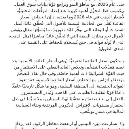
حتى عام 2026، مع تباطؤ النمو وتراجع قوَّة بيانات سوق العمل.
ويكتسِب هذا التحوُّل أهمية كبيرة عند إعداد التوقُّعات التحليليَّة
لأسعار الذهب في عام 2026 وما بعده، إذ إن انخفاض أسعار
الفائدة يُقلِّل من الجاذبية النسبية للأصول التي تُحقِّق عائدًا (مثل
السندات أو الودائع التي توفِّر فائدة دورية)، ما يُشجِّع انتقال رؤوس
الأموال نحو مخازن القيمة التي لا تُحقِّق عائدًا مباشرًا (مثل الذهب،
الذي لا يُولِّد فوائد في حين يُستخدَم للحفاظ على القيمة على
المدى الطويل).
وستكون أسعار الفائدة الحقيقيَّة (وهي أسعار الفائدة الاسمية بعد
خصم مُعدَّلات التضخُّم، وتعكس العائد الفعلي على الاستثمار من
حيث القوَّة الشرائية) ذات أهمية خاصَّة. وفي حال بقاء التضخُّم
مرتفعًا بالتزامن مع انخفاض أسعار الفائدة الاسمية، فقد تعود
العوائد الحقيقية إلى المنطقة السلبية، وهو ما شكَّل تاريخيًا عاملًا
داعمًا قويًا لتكثيف الطلبات على الذهب. ويُبادر المستثمرون
بالفعل إلى بناء صفقاتهم تحسُّبًا لهذا السيناريو، ولا سيَّما في ظل
استمرار مستويات الاقتراض الحكومي المرتفعة وبقاء السياسة
المالية في مسارٍ توسُّعي.
وإذا تسارعت دورة التيسير أو ارتفعت مخاطر الركود، فقد يزداد