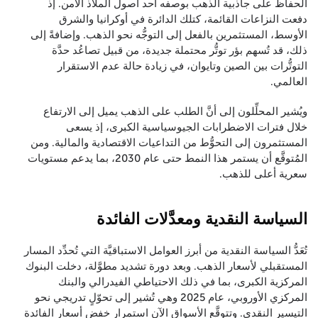
الحفاظ على جاذبية الذهب بوصفه أحد أصول الملاذ الآمن. إذ
دفعت النزاعات القائمة، كتلك الدائرة في أوكرانيا والشرق
الأوسط، المستثمرين بالفعل إلى التوجُّه نحو الذهب. وإضافةً إلى
ذلك، قد تُسهم بؤر توتُّر محتملة جديدة، من قبيل تصاعُد حدَّة
التوتُّرات بين الصين وتايوان، في زيادة حالة عدم الاستقرار
العالمي.
ويُشير المحلِّلون إلى أنَّ الطلب على الذهب يميل إلى الارتفاع
خلال فترات الاضطرابات الجيوسياسية الكبرى، إذ يسعى
المستثمرون إلى التحوُّط من التداعيات الاقتصادية والمالية. ومن
المُتوقَّع أن يستمر هذا النمط حتى عام 2030، بما يدعم مستويات
سعرية أعلى للذهب.
السياسة النقدية ومعدَّلات الفائدة
تُعَدُّ السياسة النقدية من أبرز العوامل الاستباقيَّة التي تُحدِّد المسار
المستقبلي لأسعار الذهب. وبعد دورة تشديد مطوَّلة، دخلت البنوك
المركزية الكبرى، بما في ذلك الاحتياطي الفيدرالي والبنك
المركزي الأوروبي، عام 2025 وهي تُشير إلى تحوّلٍ تدريجي نحو
التيسير النقدي. وتتوقَّع الأسواق الآن استمرار خفض أسعار الفائدة