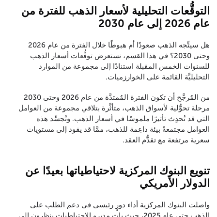
التوقُّعات التحليلية لأسعار الذهب للفترة من
عام 2026 إلى عام 2030
هل سيتِّجه الذهب صعودًا أم هبوطًا خلال الفترة من عام 2026
وحتى 2030؟ في هذا القسم، نستعرض توقُّعات أسعار الذهب
للسنوات الخمس المقبلة استنادًا إلى مجموعة من الموارد
التحليليَّة القائمة على الخوارزميات.
من المُرجَّح أن تكون الفترة المُمتدَّة من عام 2026 وحتى 2030
مرحلة تحوُّلية لأسواق الذهب، متأثَّرة بتلاقي مجموعة من العوامل
التي قد تُحدِث تأثيرًا ملموسًا في أسعار الذهب. وتُجسِّد هذه
العوامل مجتمعةً بيئة داعِمة للذهب، ممَّا قد يقود إلى مستويات
سعرية مرتفعة مع تقدُّم العقد.
تنويع البنوك المركزية لاحتياطياتها بعيدًا عن
الدولار الأمريكي
واصلت البنوك المركزية أداء دورٍ رئيسي في دعم الطلب على
الذهب حتى عام 2025، حيث بات مديرو الاحتياطيات ينظرون إلى