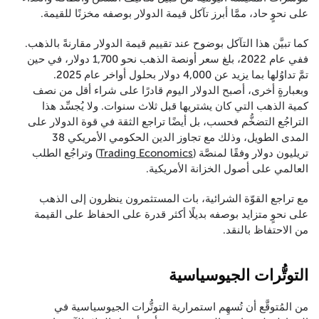
على نحوٍ حاد، ممَّا أبرز تآكل قيمة الدولار بوصفه مخزنًا للقيمة.
كما تبيَّن هذا التآكل بوضوح عند تقييم قيمة الدولار مقارنةً بالذهب.
ففي عام 2022، بلغ سعر أونصة الذهب نحو 1,700 دولار، في حين
تمَّ تداوُلها بما يزيد عن 4,000 دولار بحلول أواخر عام 2025.
وبعبارةٍ أخرى، أصبح الدولار اليوم قادرًا على شراء أقل من نصف
كمية الذهب التي كان يشتريها قبل ثلاث سنوات. ولا يُجسِّد هذا
التراجُع التضخُّم فحسب، بل أيضًا تراجع الثقة في قوة الدولار على
المدى الطويل، وذلك مع تجاوز الدين الحكومي الأمريكي 38
تريليون دولار وفقًا لمنصَّة (
Trading Economics
) وتراجُع الطلب
العالمي على أصول الخزانة الأمريكية.
مع تراجع القوّة الشرائية، بات المستثمرون ينظرون إلى الذهب
على نحوٍ متزايد بوصفه بديلًا أكثر قدرة على الحفاظ على القيمة
من الاحتفاظ بالنقد.
التوتُّرات الجيوسياسية
من المُتوقَّع أن تُسهِم استمرارية التوتُّرات الجيوسياسية في