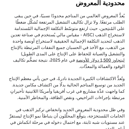
محدودية المعروض
يُعدُّ المعروض العالمي من المناجم محدودًا نسبيًا، في حين يبقى
الطلب مرتفعًا. ولا تزال تكاليف التشغيل المرتفعة تُشكِّل ضغطًا
على المُنتِجين، حيث ارتفع متوسّط التكلفة الإجمالية المُستدامة
لاستخراج الذهب (AISC - مقياس مالي يُستخدم في صناعة تعدين
الذهب لتحديد التكلفة الإجمالية الحقيقية لاستخراج أونصة واحدة
من الذهب، مع الأخذ في الحسبان جميع النفقات المرتبطة بالإنتاج
والتشغيل والصيانة للحفاظ على الإنتاج على المدى الطويل)
ليتجاوز 1,500 دولار للأونصة
في عام 2025، نتيجة تضخُّم تكاليف
الوقود والعمالة والمعدَّات.
وتُعدُّ الاكتشافات الكبيرة الجديدة نادرةً، في حين يأتي معظم الإنتاج
الجديد من توسيع المناجم الحالية بدلًا من اكتشاف مكامن جديدة.
كما واجهت عدَّة مشاريع في غرب أفريقيا وأمريكا اللاتينية تأخيراتٍ
مرتبطة بإجراءات التراخيص، ونقص الطاقة، والمخاطر الأمنية.
وفي ظل محدودية المعروض الجديد وانخفاض تركيز الذهب في
الخامات المُستخرَجة، يتوقَّع المحلِّلون أن يتباطأ نمو الإنتاج ليستقرَّ
عند مستويات شبه ثابتة، مع احتمال دخوله في مرحلة انكماش في
أواخر العقد..