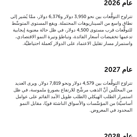
عام 2026
تتراوح التوقُّعات بين نحو 3,950 دولار و6,376 دولار، ممَّا يُشير إلى
نطاق واسع من السيناريوهات المحتملة. ويقع المستوى المتوسِّط
للتوقُّعات قرب مستوى 4,500 دولار، في ظل حالة معنوية إيجابية
تدعمها تخفيضات أسعار الفائدة، وتباطؤ وتيرة النمو الاقتصادي،
واستمرار مسار تقليل الاعتماد على الدولار كعملة احتياطيَّة.
عام 2027
تتراوَح التوقُّعات بين 4,579 دولار ونحو 7,819 دولار. ويرى العديد
من المحلِّلين أنَّ الذهب مرشَّح للارتفاع بصورةٍ ملموسة، في ظل
استمرار الطلب الهيكلي (الطلب طويل الأمد القائم على عوامل
أساسيَّة) من المؤسَّسات والأسواق الناشئة قويًا، مقابل النمو
المحدود في المعروض.
عام 2028