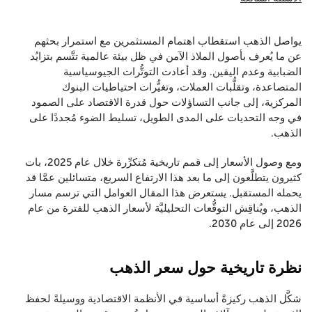
يواصل الذهب استقطاب اهتمام المستثمرين مع استمرار بحثهم
عن ما يُعرف بأصول الملاذ الآمن في ظل بيئة عالمية تتَّسم بتزايُد
الضبابية وعدم اليقين. وقد أعادت التوتُّرات الجيوسياسية
المتصاعدة، وتقلُّبات العملات، وتغيُّرات احتياطيات البنوك
المركزية، إلى جانب التساؤلات حول قدرة الاقتصاد على الصمود
في وجه التحديات على المدى الطويل، تسليط الضوء مُجددًا على
الذهب.
ومع وصول الأسعار إلى قمم تاريخية مُتكرِّرة خلال عام 2025، بات
كثيرون يتطلَّعون إلى ما بعد هذا الارتفاع السريع، متسائلين عمَّا قد
يحمله المستقبل. يستعرض هذا المقال العوامل التي ترسم مسار
الذهب، ويُناقِش التوقُّعات التحليليَّة لأسعار الذهب للفترة من عام
2026 إلى عام 2030.
نظرة تاريخية حول سعر الذهب
شكَّل الذهب ركيزةً أساسية في الأنظمة الاقتصادية ووسيلةً لحفظ