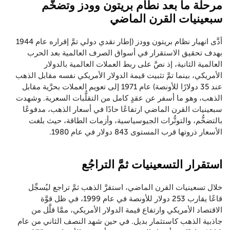
مرحلة ما بعد نطام بريتون وودز وتضخُّم
سبعينيات القرن الماضي
أدَّى انهيار نظام بريتون وودز (إطار نقدي دولي تمَّ إقراره عام 1944
بهدف تحقيق الاستقرار في أسواق الصرف العالمية بعد الحرب
العالمية الثانية، إذ نصَّ على ربط العملات العالمية بالدولار
الأمريكي، بينما تمَّ تثبيت قيمة الدولار الأمريكي نفسه مقابل الذهب
عند 35 دولارًا للأونصة) عام 1971 إلى تعويم العملات بحرَّية مقابل
الذهب، وهو ما أسفر عن عقدٍ كامل من التقلُّبات السعرية. وشهدت
سبعينيات القرن الماضي ارتفاعًا حادًا في أسعار الذهب، مدفوعًا
بالتضخُّم، والتوتُّرات الجيوسياسية، وأزمات الطاقة، حيث بلغت
الأسعار ذروتها قرب المستوى 843 دولار في عام 1980.
استقرار التسعينيات ثمَّ التراجُع
خلال تسعينيات القرن الماضي، استقرَّ الذهب ثمَّ تراجع ليُسجِّل
قاعًا يقارب 253 دولار للأونصة في عام 1999، في ظل قوَّة
الاقتصاد الأمريكي وارتفاع قيمة الدولار الأمريكي، ممَّا قلَّل من
جاذبية الذهب كاستثمار بديل. في حين شهد النصف الثاني من عام