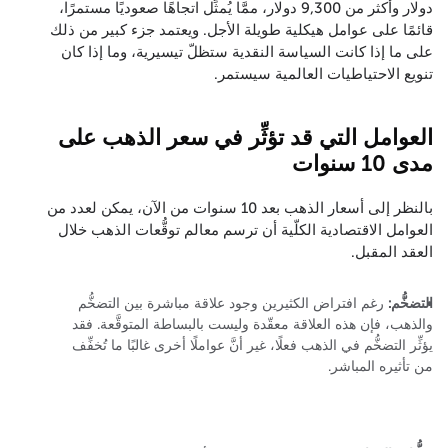
دولار وأكثر من 9,300 دولار، ممَّا يُمثِّل اتجاهًا صعوديًا مستمرًا،
قائمًا على عوامل هيكلية طويلة الأجل. ويعتمد جزء كبير من ذلك
على ما إذا كانت السياسة النقدية ستظلّ تيسيرية، وما إذا كان
تنويع الاحتياطيات العالمية سيستمر.
العوامل التي قد تؤثِّر في سعر الذهب على
مدى 10 سنوات
بالنظر إلى أسعار الذهب بعد 10 سنوات من الآن، يمكن لعدد من
العوامل الاقتصادية الكلّية أن ترسم معالم توقُّعات الذهب خلال
العقد المقبل.
التضخُّم:
رغم افتراض الكثيرين وجود علاقة مباشرة بين التضخُّم
والذهب، فإن هذه العلاقة معقّدة وليست بالبساطة المتوقَّعة. فقد
يؤثِّر التضخُّم في الذهب فعلًا، غير أنَّ عواملًا أخرى غالبًا ما تُخفِّف
من تأثيره المباشر.