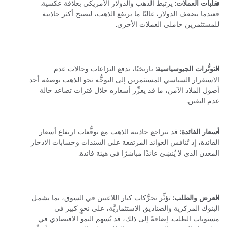
تقلُّبات العملات:
يرتبط الذهب والدولار الأمريكي بعلاقة عكسية.
فعندما يضعف الدولار، غالبًا ما يرتفع الذهب، ليصبح أكثر جاذبية
للمستثمرين حاملي العملات الأخرى.
التوتُّرات الجيوسياسية:
تاريخيًا، تدفع النزاعات وحالات عدم
الاستقرار السياسي المستثمرين إلى التوجُّه نحو الذهب بوصفه أحد
أصول الملاذ الآمن، ما قد يعزِّز أسعاره خلال فترات تصاعد حالة
عدم اليقين.
أسعار الفائدة:
قد تتراجع جاذبية الذهب مع توقُّعات ارتفاع أسعار
الفائدة، إذ تُنافس العوائد المرتفعة على السندات وحسابات الادخار
المعدن الذي لا يُنشِئ عائدًا مباشرًا في هيئة فائدة.
العرض والطلب:
تؤثِّر تحرُّكات كبار اللاعبين في السوق، بما يشمل
البنوك المركزية والصناديق الاستثماريَّة، على نحوٍ كبير في
مستويات الطلب. إضافةً إلى ذلك، قد يُسهم النمو الاقتصادي في