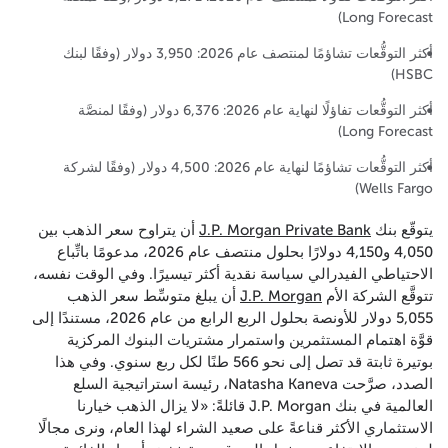
Long Forecast)
أكثر التوقُّعات تشاؤمًا لمنتصف عام 2026: 3,950 دولار (وفقًا لبنك
HSBC)
أكثر التوقُّعات تفاؤلًا لنهاية عام 2026: 6,376 دولار (وفقًا لمنصَّة
Long Forecast)
أكثر التوقُّعات تشاؤمًا لنهاية عام 2026: 4,500 دولار (وفقًا لشركة
Wells Fargo)
يتوقّع بنك
J.P. Morgan Private Bank
أن يتراوح سعر الذهب بين
4,050 و4,150 دولارًا بحلول منتصف عام 2026، مدعومًا باتِّباع
الاحتياطي الفيدرالي سياسة نقدية أكثر تيسيرًا. وفي الوقت نفسه،
تتوقَّع الشركة الأم
J.P. Morgan
أن يبلغ متوسِّط سعر الذهب
5,055 دولار للأونصة بحلول الربع الرابع من عام 2026، مستندًا إلى
قوَّة اهتمام المستثمرين واستمرار مشتريات البنوك المركزية
بوتيرة ثابتة قد تصل إلى نحو 566 طنًا لكل ربع سنوي. وفي هذا
الصدد، صرَّحت Natasha Kaneva، رئيسة استراتيجية السلع
العالمية في بنك J.P. Morgan قائلةً: «لا يزال الذهب خيارنا
الاستثماري الأكثر قناعةً على صعيد الشراء لهذا العام، ونرى مجالًا