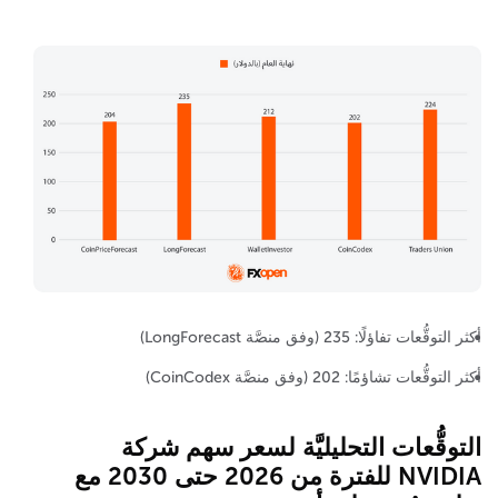
أكثر التوقُّعات تفاؤلًا: 235 (وفق منصَّة LongForecast)
أكثر التوقُّعات تشاؤمًا: 202 (وفق منصَّة CoinCodex)
التوقُّعات التحليليَّة لسعر سهم شركة
NVIDIA للفترة من 2026 حتى 2030 مع