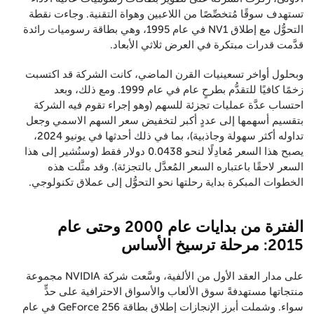
تستهدف سوقًا مُتخصِّصًا من اللاعبين وهواة التقنية. وجاءت نقطة
التحوُّل مع إطلاق NV1 في عام 1995، وهي بطاقة رسوميات رائدة
قدَّمت قدرات مبتكرة في العرض ثلاثي الأبعاد.
وبحلول أواخر تسعينيات القرن الماضي، كانت الشركة قد اكتسبت
زخمًا كافيًا للتقدُّم بطرحٍ عام في عام 1999. ومع ذلك، وبعد
احتساب عدَّة عمليات تجزئة للسهم (وهو إجراء تقوم فيه الشركة
بتقسيم أسهمها إلى عددٍ أكبر لتخفيض سعر السهم الاسمي وجعل
تداوله أكثر سهولة وجاذبية)، بما في ذلك أحدثها في يونيو 2024،
يصبح هذا السعر مُعادِلًا لنحو 0.0438 دولار فقط (وسنُشير إلى هذا
السعر لاحقًا باعتباره السعر المُعدَّل بالتجزئة). وقد مثَّلت هذه
الخطوات المبكرة بداية رحلتها نحو التحوُّل إلى عملاق تكنولوجي.
الفترة من بدايات عام 2000 وحتى عام
2015: مرحلة ترسيخ الأساس
على مدار العقد الأول من الألفية، وسَّعت شركة NVIDIA مجموعة
منتجاتها مستهدفةً سوق الألعاب والأسواق الاحترافية على حدٍّ
سواء. وشملت أبرز الإنجازات إطلاق بطاقة GeForce 256 في عام