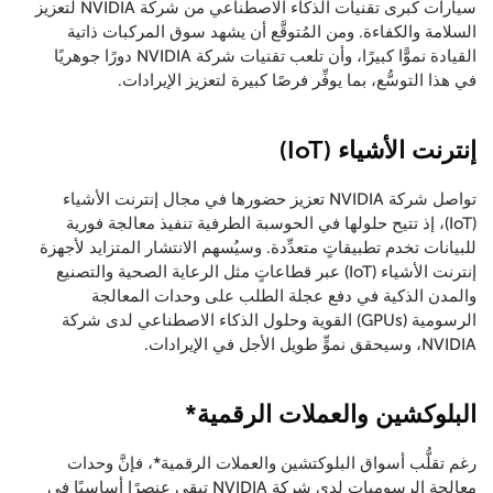
سيارات كبرى تقنيات الذكاء الاصطناعي من شركة NVIDIA لتعزيز
السلامة والكفاءة. ومن المُتوقَّع أن يشهد سوق المركبات ذاتية
القيادة نموًّا كبيرًا، وأن تلعب تقنيات شركة NVIDIA دورًا جوهريًا
في هذا التوسُّع، بما يوفِّر فرصًا كبيرة لتعزيز الإيرادات.
إنترنت الأشياء (IoT)
تواصل شركة NVIDIA تعزيز حضورها في مجال إنترنت الأشياء
(IoT)، إذ تتيح حلولها في الحوسبة الطرفية تنفيذ معالجة فورية
للبيانات تخدم تطبيقاتٍ متعدِّدة. وسيُسهم الانتشار المتزايد لأجهزة
إنترنت الأشياء (IoT) عبر قطاعاتٍ مثل الرعاية الصحية والتصنيع
والمدن الذكية في دفع عجلة الطلب على وحدات المعالجة
الرسومية (GPUs) القوية وحلول الذكاء الاصطناعي لدى شركة
NVIDIA، وسيحقق نموٍّ طويل الأجل في الإيرادات.
البلوكشين والعملات الرقمية*
رغم تقلُّب أسواق البلوكتشين والعملات الرقمية*، فإنَّ وحدات
معالجة الرسوميات لدى شركة NVIDIA تبقى عنصرًا أساسيًا في