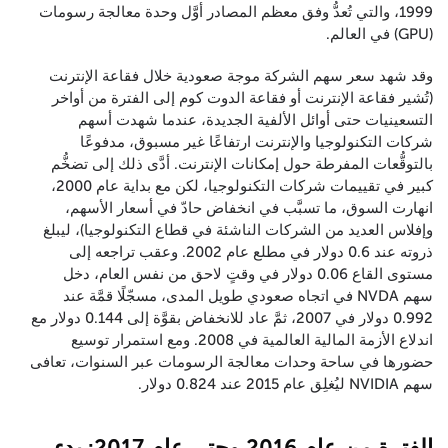
1999، والتي تُعدُّ وفق معظم المصادر أوَّل وحدة معالجة رسومات
(GPU) في العالم.
وقد شهد سعر سهم الشركة موجة صعودية خلال فقاعة الإنترنت
(تُشير فقاعة الإنترنت أو فقاعة الدوت كوم إلى الفترة من أواخر
التسعينيات حتى أوائل الألفية الجديدة، عندما شهدت أسهم
شركات التكنولوجيا والإنترنت ارتفاعًا غير مسبوق، مدفوعًا
بالتوقُّعات المفرطة حول إمكانات الإنترنت. أدَّى ذلك إلى تضخُّم
كبير في تقييمات شركات التكنولوجيا، لكن مع بداية عام 2000،
انهارت السوق، ما تسبَّب في انخفاض حادّ في أسعار الأسهم،
وإفلاس العديد من الشركات الناشئة في قطاع التكنولوجيا)، ليبلغ
ذروته عند 0.6 دولار في مطلع عام 2002. وعقب تراجعه إلى
مستوى القاع 0.06 دولار في وقتٍ لاحق من نفس العام، دخل
سهم NVDA في اتجاه صعودي طويل المدى، مسجّلًا قمَّة عند
0.992 دولار في 2007، ثمَّ عاد للانخفاض بقوَّة إلى 0.144 دولار مع
اندلاع الأزمة المالية العالمية في 2008. ومع استمرار توسيع
حضورها في ساحة وحدات معالجة الرسومات عبر السنوات، تعافى
سهم NVIDIA ليُغلِق عام 2015 عند 0.824 دولار.
الفترة من عام 2016 وحتى عام 2017: بدء