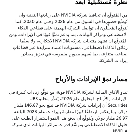
نظرة مُستقبلية أبعد
من المُتوقَّع أن تحافظ شركة NVIDIA على ريادتها التقنية وأن
تُوسِّع حضورها في السوق من عام 2026 وحتى عام 2030. كما
يَتوقَّع المُحلِّلون أن تواصل الشركة الهيمنة على قِطاعي الذكاء
الاصطناعي ومراكز البيانات، بما يدعم نموًّا قويًا في الإيرادات. ومن
المُتوقَّع أن تشهد منتجات شركة NVIDIA الابتكارية، ولا سيَّما
رقائق الذكاء الاصطناعي، مستويات اعتماد متزايدة عبر قطاعاتٍ
صناعية متنوّعة، بما يُسهم بصورةٍ ملموسة في تعزيز مصادر
إيرادات الشركة.
مسار نموّ الإيرادات والأرباح
تبدو الآفاق المالية لشركة NVIDIA قوية، مع توقُّع زيادات كبيرة في
الإيرادات والأرباح. فبحلول عام 2026، يُقدِّر محللو UBS
Securities أن إيرادات شركة NVIDIA قد تبلغ نحو 146.87 مليار
دولار، بما يعكس ارتفاعًا كبيرًا مقارنةً بإيرادات عام 2023 البالغة
26.97 مليار دولار. ويُتوقَّع أن يدفع هذا النمو استمرار الطلب على
حلول الذكاء الاصطناعي وتوسُّع قدرات مراكز البيانات لدى شركة
NVIDIA.