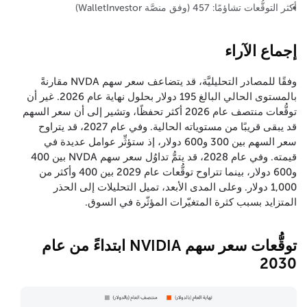
أكثر التوقُّعات تشاؤمًا: 457 (وفق منصَّة WalletInvestor)
إجماع الآراء
وفقًا للمصادر التحليليَّة، قد يتضاعف سعر سهم NVDA مقارنةً
بالمستوى الحالي البالغ 195 دولار بحلول نهاية عام 2026. غير أن
توقُّعات منتصف عام 2026 أكثر تحفظًا، وتشير إلى أن سعر السهم
قد يبقى قريبًا من مستوياته الحالية. وفي عام 2027، قد يتراوح
سعر السهم بين 300 و600 دولار، إذ ستؤثِّر عوامل عديدة في
قيمته. وفي عام 2028، قد يتمُّ تداوُل سعر سهم NVDA بين 400
و600 دولار، بينما تتراوح توقُّعات عام 2029 بين 400 وأكثر من
1,000 دولار. وعلى المدى الأبعد، تميل التحليلات إلى الحذر
المتزايد بسبب كثرة المتغيّرات المؤثّرة في السوق.
توقُّعات سعر سهم NVIDIA ابتداءً من عام
2030