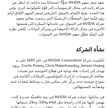
شهد سعر سهم NVIDIA تحوُّلًا استثنائيًا منذ بداياته، إذ انتقل من
شركة رائدة في مجال الرسوميات إلى قوَّة تكنولوجية كبرى. وفي
هذا الصدد، يفتح الإلمام بالسجل التاريخي لسعر السهم الآفاق أمام
رؤى قيَّمة حول المحطَّات الرئيسيَّة التي رسمت معالم صعود
شركة NVIDIA في السوق، من تحدياتها المبكرة إلى هيمنتها
الأخيرة في مجال الذكاء الاصطناعي ومراكز البيانات. لنُلقي نظرة
على كيفيَّة تطوُّر سهم NVIDIA عبر السنوات.
نشأة الشركة
تأسَّست شركة NVIDIA Corporation في عام 1993 على يد
Jensen Huang وChris Malachowsky وCurtis Priem، برؤية
تهدف إلى إحداث نقلة نوعية في قِطاع الحوسبة عبر تقنيات
معالجة الرسوميات. إذ أدرك المؤسِّسون الإمكانات الكامنة في
نموذج حوسبة جديد يركِّز على تمكين تجارب وسائط مُتعدِّدة غنية
ومُتقدِّمة للمستهلكين.
في بداياتها، عملت شركة NVIDIA في بيئة تنافسيَّة شديدة كانت
تهيمن عليها شركات راسخة مثل Intel و3dfx. وخلال سنواتها
الأولى، ركَّزت الشركة على تطوير بطاقات رسوميات عالية الأداء