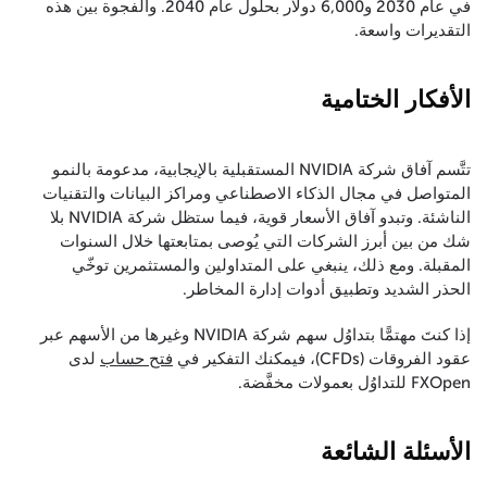
في عام 2030 و6,000 دولار بحلول عام 2040. والفجوة بين هذه
التقديرات واسعة.
الأفكار الختامية
تتَّسم آفاق شركة NVIDIA المستقبلية بالإيجابية، مدعومة بالنمو
المتواصل في مجال الذكاء الاصطناعي ومراكز البيانات والتقنيات
الناشئة. وتبدو آفاق الأسعار قوية، فيما ستظل شركة NVIDIA بلا
شك من بين أبرز الشركات التي يُوصى بمتابعتها خلال السنوات
المقبلة. ومع ذلك، ينبغي على المتداولين والمستثمرين توخّي
الحذر الشديد وتطبيق أدوات إدارة المخاطر.
إذا كنتَ مهتمًّا بتداوُل سهم شركة NVIDIA وغيرها من الأسهم عبر
عقود الفروقات (CFDs)، فيمكنك التفكير في
فتح حساب
لدى
FXOpen للتداوُل بعمولات مخفَّضة.
الأسئلة الشائعة