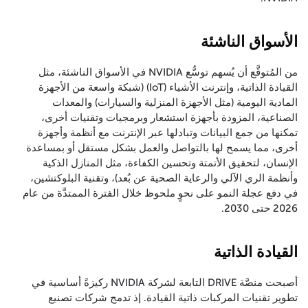
الأسواق الناشئة
من المُتوقَّع أن يُسهم توسُّع NVIDIA في الأسواق الناشئة، مثل
القيادة الذاتية، وإنترنت الأشياء (IoT) (شبكة واسعة من الأجهزة
المادية اليومية (مثل الأجهزة المنزلية والسيارات) والمعدات
الصناعية، المزودة بأجهزة استشعار وبرمجيات وتقنيات أخرى،
تمكنها من جمع البيانات وتبادلها عبر الإنترنت مع أنظمة وأجهزة
أخرى، مما يسمح لها بالتواصل والعمل بشكل مستقل أو بمساعدة
الإنسان، لتحقيق الأتمتة وتحسين الكفاءة، مثل المنازل الذكية
وأنظمة الري الآلي والرعاية الصحية عن بُعد)، وتقنية البلوكتشين،
في دفع عجلة النمو على نحوٍ ملحوظ خلال الفترة الممتدَّة من عام
2026 حتى 2030.
القيادة الذاتية
أصبحت منصَّة DRIVE التابعة لشركة NVIDIA ركيزةً أساسية في
تطوير تقنيات المركبات ذاتية القيادة. إذ تدمج شركات تصنيع