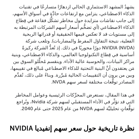
يشهدُ المشهد الاستثماري الحالي ازدهارًا متسارعًا في تقنيات
الذكاء الاصطناعي، يتزامن مع ارتفاعات حادَّة في أسواق الأسهم،
إلى جانب نقاشات متزايدة حول مخاطر تشكُّل فقاعة في قِطاع
الذكاء الاصطناعي (أي تضخُّم أسعار أسهم الشركات المرتبطة به
إلى مستويات قد لا تعكس قيمها الحقيقية أو قدراتها الربحية
الفعلية، نتيجة التفاؤل المفرط والمضاربات). وتلعب شركة
NVIDIA (NVDA) دورًا محوريًا في ذلك. إذ تُعدُّ الشركة ركيزةً
أساسية في قِطاع التكنولوجيا العالمي، والذكاء الاصطناعي، وبنية
مراكز البيانات، والحوسبة عالية الأداء. وينقسم مُحلِّلو السوق بين
مَن يعتقدون أنَّ البنية التحتية للذكاء الاصطناعي مُبالغ في تقييمها،
وبين من يرون أن التقييمات الحالية مُبرَّرة. وبناءً على ذلك، تُقدِّم
المصادر توقُّعات مختلفة لسعر سهم NVDA.
في هذا المقال، نستعرض المحرِّكات الرئيسية وعوامل المخاطر
التي قد تؤثِّر في الأداء المستقبلي لسهم شركة Nvidia، ونُراجع
توقُّعاتٍ تحليليَّة لسهم NVDA من عام 2025 حتى عام 2040.
نظرة تاريخية حول سعر سهم إنفيديا NVIDIA