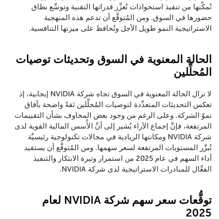
تُمكّنها من تنفيذ استحواذات تُعزِّز قدراتها التقنية وتوسِّع نطاق
حضورها في السوق. ومن المُتوقَّع أن تدعم هذه المنهجية
الاستراتيجية النمو طويل الأجل وتُحافظ على ميزتها التنافسية.
الحالة المعنوية في السوق وتحديثات توصيات
المُحلِّلين
لا تزال الحالة المعنوية في السوق تجاه شركة NVIDIA إيجابية، إذ
تعكس التحديثات المتعدِّدة لتوصيات المُحلِّلين ثقةً واضحة بآفاق
نموّ الشركة. وعلى الرغم من وجود بعض المخاوف بشأن التقييمات
المرتفعة، فإنَّ إجماع الآراء يُشير إلى أنَّ الأُسس المالية القوية لدى
شركة NVIDIA ومكانتها الريادية في مجالات تكنولوجية رئيسيَّة
تُبرِّر المستويات المرتفعة لسعر سهمها. ومن المُتوقَّع أن يستفيد
أداء السهم في عام 2025 من استمرار وتيرة الابتكار والتنفيذ
الفعَّال للمبادرات الاستراتيجية لدى شركة NVIDIA.
توقُّعات سعر سهم شركة NVIDIA لعام
2025