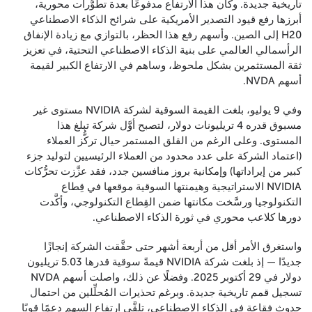
تاريخية جديدة. وكان هذا الارتفاع مدفوعًا بعدة تطوُّرات محورية،
أبرزها رفع قيود التصدير الأمريكية على شرائح الذكاء الاصطناعي
H20 إلى الصين. وأسهم رفع هذا الحظر، بالتوازي مع زيادة الإنفاق
الرأسمالي العالمي على بنية الذكاء الاصطناعي التحتية، في تعزيز
ثقة المستثمرين بشكل ملحوظ، وساهم في الارتفاع الكبير لقيمة
أسهم NVDA.
وفي 9 يوليو، بلغت القيمة السوقية لشركة NVIDIA مستوى غير
مسبوق قدره 4 تريليونات دولار، لتصبح أوَّل شركة تبلغ هذا
المستوى. وعلى الرغم من القلق المستمر حيال تركُّز العملاء
(اعتماد الشركة على عدد محدود من العملاء الرئيسيين لتوليد جزء
كبير من إيراداتها) وإمكانية بروز منافسين جدد، فقد عزَّزت تحرُّكات
NVIDIA الاستراتيجية وهيمنتها السوقية موقعها في قِطاع
التكنولوجيا ورسَّخت مكانتها ضمن القِطاع التكنولوجي، وأكَّدت
دورها كلاعب محوري في ثورة الذكاء الاصطناعي.
واستغرق الأمر أقل من أربعة أشهر حتى حقَّقت الشركة إنجازًا
جديدًا — إذ بلغت شركة NVIDIA قيمةً سوقية قدرها 5.03 تريليون
دولار في 29 أكتوبر 2025. وفضلًا عن ذلك، واصلت أسهم NVDA
تسجيل قمم تاريخية جديدة. وبرغم تحذيرات المُحلِّلين من احتمال
حدوث فقاعة في الذكاء الاصطناعي، تلقَّى ارتفاع السهم دعمًا قويًا