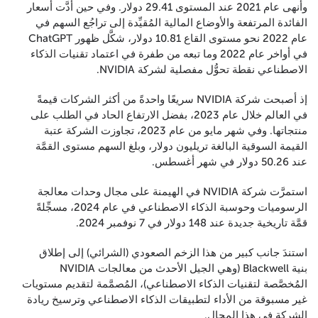
وأنهى عام 2021 عند المستوى 29.41 دولار. وفي حين أدَّت أسعار
الفائدة المرتفعة والأوضاع المالية المُقيِّدة إلى تراجُع السهم في
عام 2022 نحو مستوى القاع 10.81 دولار، شكَّل ظهور ChatGPT
في أواخر عام 2022 وما تبعه من طفرة في اعتماد تقنيات الذكاء
الاصطناعي نقطة تحوُّل مفصلية لشركة NVIDIA.
إذ أصبحت شركة NVIDIA سريعًا واحدةً من أكثر الشركات قيمةً
في العالم خلال عام 2023، بفضل الارتفاع الحاد في الطلب على
منتجاتها. وفي شهر مايو من عام 2023، تجاوزت الشركة عتبة
القيمة السوقية البالغة تريليون دولار، وبلغ السهم مستوى القمَّة
عند 50.26 دولار في شهر أغسطس.
استمرَّت شركة NVIDIA في الهيمنة على مجال وحدات معالجة
الرسوميات وحوسبة الذكاء الاصطناعي في عام 2024، مسجِّلةً
قمَّة تاريخية جديدة عند 148 دولار في 7 نوفمبر 2024.
استندَ جانب كبير من هذا الزخم الصعودي (الشرائي) إلى إطلاق
بنية Blackwell (وهي الجيل الأحدث من معالجات NVIDIA
المُخصَّصة لتقنيات الذكاء الاصطناعي)، المُصمَّمة لتقديم مستويات
غير مسبوقة من الأداء لتطبيقات الذكاء الاصطناعي وترسيخ ريادة
الشركة في هذا المجال.