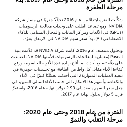
مرحلة الطفرة
شكَّلت الفترة ابتداءً من عام 2016 تحوُّلًا جذريًا في مسار شركة
NVIDIA. ومع تصاعد الطلب على وحدات معالجة الرسوميات
(GPUs) في الألعاب ومراكز البيانات والمجال المتنامي للذكاء
الاصطناعي (AI)، بدأ سعر سهم NVIDIA في الارتفاع بقوَّة.
وبحلول منتصف عام 2016، كانت شركة NVIDIA قد قدَّمت بنية
Pascal (معمارية لمعالجات الرسوميات قدَّمتها NVIDIA، اعتمدت
على دقَّة تصنيع أحدث، ما أتاح زيادة عدد الأنوية الحاسوبية ورفع
كفاءة الأداء مقابل كل واط من الطاقة، مع تحسينات جوهرية في
تنفيذ العمليات المتوازية)، التي أحدثت تحسُّنًا كبيرًا في الأداء
والكفاءة. وأسهم هذا الابتكار، إلى جانب الأداء المالي المتين، في
جعل سعر السهم يصعد إلى 2.99 دولار بنهاية عام 2016، واستقرَّ
قرب 5 دولار بحلول نهاية عام 2017.
الفترة من عام 2018 وحتى عام 2020:
مرحلة التقلُّب والنموّ