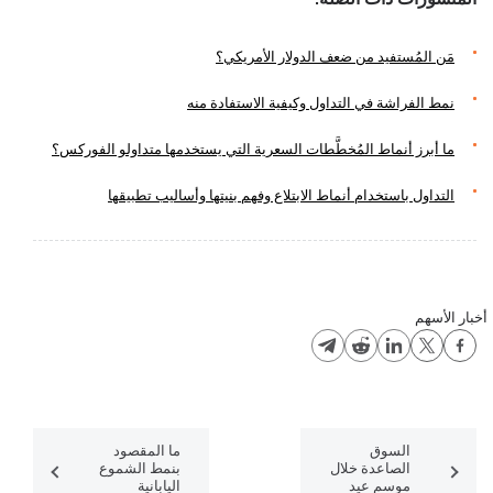
مَن المُستفيد من ضعف الدولار الأمريكي؟
نمط الفراشة في التداول وكيفية الاستفادة منه
ما أبرز أنماط المُخطَّطات السعرية التي يستخدمها متداولو الفوركس؟
التداول باستخدام أنماط الابتلاع وفهم بنيتها وأساليب تطبيقها
أخبار الأسهم
السوق
ما المقصود
الصاعدة خلال
بنمط الشموع
موسم عيد
اليابانية