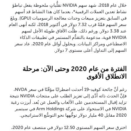
خلال عام 2018، شهد سهم NVIDIA تقلُّباتٍ ملحوظة بفعل تباطؤ
نشاط تعدين العملات الرقمية*، بعدما كان هذا النشاط قد أسهم
في السابق بتعزيز مبيعات وحدات معالجة الرسوميات (GPU). وبلغَ
سعر السهم قمَّةً قرب 7.32 دولار في أكتوبر 2018، لكنه أنهى العام
عند 3.38 دولار. ورغم ذلك، ظلَّت الآفاق طويلة الأجل لسهم
NVIDIA قوية، مدعومة بالتقدُّم المستمر في تطبيقات الذكاء
الاصطناعي ومراكز البيانات. وبحلول أوائل عام 2020، عاد سعر
السهم إلى التداول أعلى مستوى 7 دولار.
الفترة من عام 2020 وحتى الآن: مرحلة
الانطلاق الأقوى
رغم أنَّ جائحة كوفيد-19 أحدثت اضطرابًا مؤقّتًا في سعر NVDA،
فإنَّ الحدث ذاته أدَّى إلى تعزيز الطلب على منتجات NVIDIA نتيجة
تزايد إقبال المستخدمين على الألعاب والعمل عن بُعد. أبرزت رغبة
NVIDIA في الاستحواذ على شركة Arm Holdings في سبتمبر
2020 مقابل 40 مليار دولار توجُّهها نحو التوسُّع الاستراتيجي.
اخترق سعر السهم المستوى 12.50 دولار في منتصف عام 2020،