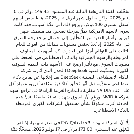
سُجِّلت القمَّة التاريخية التالية عند المستوى 149.43 دولار في 6
يناير 2025. ولكن بحلول شهر أبريل عام 2025، هبط سعر السهم
أسفل مستوى 100 دولار. ويرجع ذلك إلى عدَّة أسباب. فقد كانت
سوق الأسهم الأمريكية تمرُّ بمرحلة تصحيح منذ منتصف شهر
فبراير. وأشار العديد من المُحلِّلين إلى احتمال تراجع زخم السوق
في عام 2025، إذ يُعدُّ تحقيق مستويات مماثلة من العوائد للعام
الثالث على التوالي أمرًا نادر الحدوث. كما أسهمت المخاوف
المرتبطة بالرسوم الجمركية والذكاء الاصطناعي في الضغط على
معنويات السوق، مع تأثير أوضح على الأسهم ذات القيمة السوقية
الكبيرة. وتسبَّبت قضية DeepSeek (الجدل الذي أثارته شركة
الذكاء الاصطناعي الصينية DeepSeek بعد إعلانها عن نماذج ذكاء
اصطناعي مُتقدِّمة قيل أنَّها تُحقِّق أداءً قويًا بتكلفة أقل وباعتماد أقل
على عتاد NVIDIA مقارنة بالنماذج الغربية الرائدة) في تراجع أسهم
شركة NVIDIA. ورغم أنَّ السوق شهدت تعافيًا طفيفًا، فإنَّ هذه
الحادثة أثارت شكوكًا بشأن مستقبل الشركات الكبرى المرتبطة
بالذكاء الاصطناعي.
إلَّا أنَّ الشركة شهدت لاحقًا تعافيًا لافتًا في سعر سهمها، إذ قفز
ليُغلِق عند المستوى 173.00 دولار في 17 يوليو 2025، مسجِّلًا قمَّة