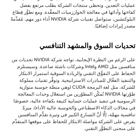
عمليات التعدين. وتحظى منتجات الشركة بطلب مرتفع بفضل
كفاءتها وأدائها في معالجة الخوارزميات المعقَّدة. ومع تطوُّر قِطاع
البلوكتشين، ستواصل تقنيات شركة NVIDIA أداء دور مهم، مُقدِّمةً
مصدر إيرادات إضافيًا.
تحديات السوق والمشهد التنافسي
على الرغم من النظرة الإيجابية، تواجه شركة NVIDIA تحديات من
منافسين مثل AMD وIntel وشركات ناشئة صاعدة. وسيستلزم
الحفاظ على التفوُّق التقني والريادة السوقية استمرار الابتكار
والتنفيذ الفعَّال للمبادرات الاستراتيجية. وتوفِّر تقنيات مملوكة
للشركة، مثل لغة البرمجة CUDA (وهي منصَّة حوسبة متوازية
طوّرتها NVIDIA تُمكّن المطوّرين من استغلال وحدات المعالجة
الرسومية في تنفيذ عمليات حسابية كثيفة بكفاءة عالية، خصوصًا
في مجالات الذكاء الاصطناعي والحوسبة عالية الأداء)، ميزةً
تنافسية مهمَّة، إلَّا أنَّ التسارع الكبير في وتيرة تقدُّم المنافسين
يفرض على الشركة مواصلة الابتكار للحفاظ على موقعها المتقدِّم
على منحنى التطوُّر التقني.