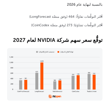
بالنسبة لنهاية عام 2026
أكثر التوقُّعات تفاؤلًا: 464 (وفق منصَّة LongForecast)
أكثر التوقُّعات تشاؤمًا: 273 (وفق منصَّة CoinCodex)
توقُّع سعر سهم شركة NVIDIA لعام 2027