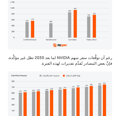
رغم أن توقُّعات سعر سهم NVIDIA لما بعد 2030 تظل غير مؤكَّدة،
فإنَّ بعض المصادر تُقدِّم تقديرات لهذه الفترة.