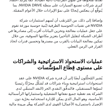
تقدُّمًا ملحوظًا في سوق المركبات ذاتية القيادة. كما يتزايد اعتماد
كبرى شركات تصنيع السيارات على منصَّة NVIDIA DRIVE، بما
يُتوقَّع أن ينعكس إيجابًا على نموّ الإيرادات خلال الأعوام المقبلة.
وإضافةً إلى ذلك، من المُرتقَب أن تُسهم استثمارات شركة
NVIDIA في تقنيات الحوسبة الطرفية (بُنية حوسبة موزعة تقوم
على جعل عمليات معالجة وتخزين البيانات أقرب إلى مصادرها في
أطراف الشبكة لتقليل التأخير) بتعزيز مكانتها السوقية، من خلال
تمكين معالجة البيانات بالقرب من مصدرها وتحسين قدرات اتخاذ
القرار في الزمن الفعلي.
عمليات الاستحواذ الاستراتيجية والشراكات
على مستوى قِطاع المؤسَّسات
يُشير المُحلِّلون أيضًا إلى أن قدرة شركة NVIDIA على عقد
استحواذات استراتيجية وبناء شراكات قد تُشكِّل محرّكًا رئيسيًا
لنموّها المستقبلي. فالتدفُّق النقدي الحر (النقد المتبقّي لدى
الشركة بعد تغطية جميع نفقاتها التشغيلية واستثماراتها الرأسمالية
الأساسية، وهو المال الذي يمكن للإدارة استخدامه بحرّية دون
الإضرار باستمرارية الأعمال) القوي لدى الشركة يوفّر مرونة مالية