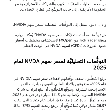
من حجم الطلبات المؤجَّلة الكبير، والشراكات الاستراتيجية مع
الحكومة الأمريكية، إلى جانب التوسُّع في قِطاع الاتصالات.
والآن، دعونا ننتقل إلى التوقُّعات التحليلية لسعر سهم NVIDIA.
هل تودُّ متابعة أحدث تحرُّكات سعر سهم NVDA؟ يُمكنك زيارة
منصَّة
TickTrader
من FXOpen لاستكشاف مخططات أسعار
عقود الفروقات (CFDs) لسهم NVDA في الوقت الفعلي.
التوقُّعات التحليليَّة لسعر سهم NVDA لعام
2025
يرفع المُحلِّلون سقف توقُّعاتهم لأهداف سعر سهم NVIDIA في
عام 2025، مدفوعين بالأداء المالي القوي ومبادرات النمو
الاستراتيجية للشركة. ويتوقَّع المُحلِّلون أن تبلغ إيرادات شركة
NVIDIA السنوية الإجمالية نحو 111.3 مليار دولار في عام 2025،
وهو ما يُمثِّل زيادة كبيرة مقارنةً بإيرادات عام 2023 التي بلغت
26.97 مليار دولار. كما يُتوقَّع أن ترتفع ربحية السهم (EPS) تباعًا،