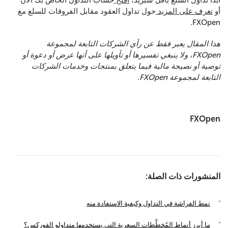
ابدأ تداول السلع بأقل سبريد،
افتح
حساب التداول الخاص بك الآن
أو
تعرف على المزيد
حول تداول العقود مقابل الفروقات للسلع مع
FXOpen.
هذا المقال يعبر فقط عن رأي الشركات التابعة لمجموعة
FXOpen، ولا ينبغي تفسيرها أو تأويلها على أنها عرض أو دعوة أو
توصية أو نصيحة مالية فيما يتعلق بمنتجات وخدمات الشركات
التابعة لمجموعة FXOpen.
FXOpen
المنشورات ذات الصلة:
نمط الفراشة في التداول وكيفية الاستفادة منه
ما أبرز أنماط المُخطَّطات السعرية التي يستخدمها متداولو الفوركس؟