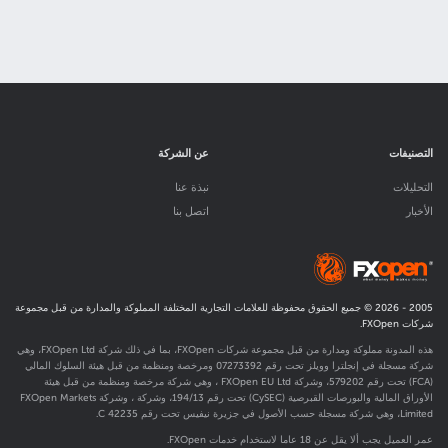
التصنيفات
عن الشركة
التحليلات
نبذة عنا
الأخبار
اتصل بنا
2005 -
2026
© جميع الحقوق محفوظة للعلامات التجارية المختلفة المملوكة والمدارة من قبل مجموعة
شركات FXOpen.
هذه المدونة مملوكة ومدارة من قبل مجموعة شركات FXOpen، بما في ذلك شركة FXOpen Ltd، وهي
شركة مسجلة في إنجلترا وويلز تحت رقم 07273392 ومرخصة ومنظمة من قبل هيئة السلوك المالي
(FCA) تحت رقم
579202
، وشركة FXOpen EU Ltd ، وهي شركة مرخصة ومنظمة من قبل هيئة
الأوراق المالية والبورصات القبرصية (CySEC) تحت رقم 194/13، وشركة ، وشركة FXOpen Markets
Limited، وهي شركة مسجلة حسب الأصول في جزيرة نيفيس تحت رقم C 42235.
عمر العميل يجب ألا يقل عن 18 عاما لاستخدام خدمات FXOpen.