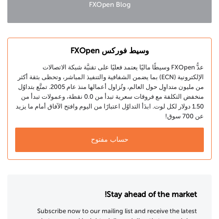
FXOpen Blog
وسيط فوركس FXOpen
عدُّ FXOpen وسيطًا ماليًا يعتمد فعليًا على تقنيَّة شبكة الاتصالات
الإلكترونية (ECN) بما يضمن الشفافية والتنفيذ المباشر، وتحظى بثقة أكثر
من مليون متداوِل حول العالم، وتُزاول أعمالها منذ عام 2005. تمتَّع بتداوُل
منخفض التكلفة مع فروقات سعرية تبدأ من 0.0 نقطة، وعمولات تبدأ من
1.50 دولار لكل لوت. ابدَأ التداوُل اعتبارًا من اليوم وافتح الآفاق أمام ما يزيد
عن 700 سوق!
حساب مفتوح
Stay ahead of the market!
Subscribe now to our mailing list and receive the latest