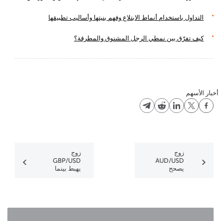
التداول باستخدام أنماط الابتلاع وفهم بنيتها وأساليب تطبيقها
كيف تفرّق بين نمطي الرجل المشنوق والمطرقة؟
أخبار الأسهم
زوج
زوج
GBP/USD
AUD/USD
يصحح
يهبط بينما
المكاسب
يتوقع أن يزيد
بينما يستمر
زوج
زوج
USD/CAD
NZD/USD
من مكاسبه
في الصعود