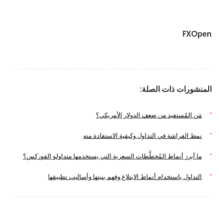
FXOpen
المنشورات ذات الصلة:
مَن المُستفيد من ضعف الدولار الأمريكي؟
نمط الفراشة في التداول وكيفية الاستفادة منه
ما أبرز أنماط المُخطَّطات السعرية التي يستخدمها متداولو الفوركس؟
التداول باستخدام أنماط الابتلاع وفهم بنيتها وأساليب تطبيقها