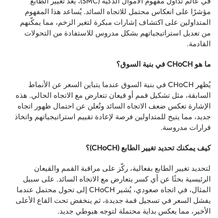
في عالم تداول مفهوم الأموال الذكية (SMC)، يُعد تغيير الطابع
مؤشرًا على انعكاس محتمل للاتجاه السائد. يُساعد هذا المفهوم
المتداولين على اكتشاف إشارات مبكرة لتغير الزخم، مما يمكّنهم
من تعديل استراتيجياتهم بشكل مدروس للاستفادة من التحولات
القادمة.
ما هو CHoCH في بنية السوق؟
يُظهر CHoCH في بنية السوق عندما يتباين السعر عن الأنماط
السابقة، مثل تشكيل قمم أو قيعان تتعارض مع الاتجاه الحالي. هذه
الإشارة تعكس ضعف الاتجاه السائد وتُعلن عن احتمال ظهور اتجاه
جديد، مما يتيح للمتداولين فرصة لإعادة تقييم استراتيجياتهم واتخاذ
قرارات مدروسة.
كيف يمكنك تحديد تغيير الطابع (CHoCH)؟
لتحديد تغيير الطابع بفعالية، ركّز على مراقبة القمم والقيعان
الرئيسية بحثًا عن أي كسر يتعارض مع الاتجاه السائد. على سبيل
المثال، في اتجاه صعودي، يُشير CHoCH إلى تحول محتمل عندما
يفشل السعر في تسجيل قمة جديدة، ثم ينخفض تحت القاع الأعلى
الأخير، مما يعكس بداية محتملة لتوجه هبوطي جديد.