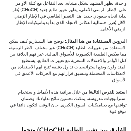
واحدة، يظهر المشهد بشكل مشابه. بعد التفاعل مع كتلة الأوامر
على الإطار الزمني الأعلى، يظهر تغيير طابع جديد (CHoCH) يُعلن
بداية اتجاه صعودي جديد. هذا التغيير الطابعي في الإطار الزمني
الأقل يُعزز احتمالية انعكاس الاتجاه الذي بدأ بديناميكيات الإطار
الزمني الأعلى.
الدروس المستفادة من هذا المثال:
يوضح هذا السيناريو كيف يمكن
الاستفادة من تغييرات الطابع (CHoCH) عبر مختلف الأطر الزمنية،
مما يعكس الطبيعة الكسورية للأسواق المالية. عبر فهم العلاقة بين
كتل الأوامر والاختلالات السعرية مع تغييرات الطابع، يستطيع
المتداولون وضع استراتيجيات تداول دقيقة تُتيح لهم الاستفادة من
الانعكاسات المحتملة وتنسيق قراراتهم مع الحركات الأعمق في
الأسواق.
استعد للفرص التالية!
من خلال مراقبة هذه الأنماط واستخدام
استراتيجيات مدروسة، يمكنك تحسين نتائج تداولاتك وضمان
توافقها مع ديناميكيات السوق الكبرى. حان الوقت لتكون دائمًا في
موقع قوة!
الفارق بين تغيير الطابع (CHoCH) وتحول