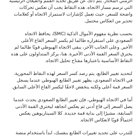
الزمني المختار. يتم ذلك عن طريق تحديد القمم والقيعان الرئيسية
التي ترسم مسار الاتجاه. هذه النقاط يجب أن تعكس تحركات
واضحة للسعر، حيث تعمل كإشارات لاستمرار الاتجاه أو كعلامات
تحذير من انعكاس محتمل.
بحسب نظرية مفهوم الأموال الذكية (SMC)، يحافظ الاتجاه
الصعودي على استقراره طالما لم يكسر السعر القاع الأعلى
الأخير. وعلى الجانب الآخر، يبقى الاتجاه الهبوطي قويًا طالما لم
يخترق السعر القمة الأدنى الأخيرة. هنا، يركز المتداولون على هذه
النقاط الأساسية باعتبارها مفتاح تحليل الاتجاه.
لتحديد تغيير الطابع، يتم رصد كسر السعر لهذه النقاط المحورية.
في الاتجاه الصعودي، يظهر تغيير الطابع الهبوطي عندما يسجل
السعر قمة أعلى ولكنه ينخفض لاحقًا ليكسر القاع الأعلى السابق.
أما في الاتجاه الهبوطي، فإن تغيير الطابع الصعودي يحدث عندما
يصل السعر إلى قاع أدنى ثم يعكس اتجاهه ليخترق القمة الأدنى
السابقة، مشيرًا إلى بداية قمة جديدة. كلا السيناريوهين يعكس
احتمالًا قويًا لانعكاس الاتجاه.
للتدرب على تحديد تغييرات الطابع بنفسك، ابدأ باستخدام منصة