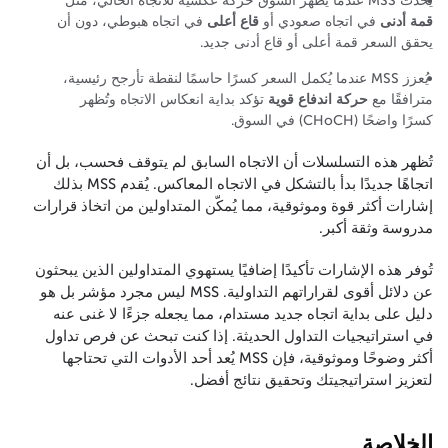
يحدث MSS عندما يظهر السوق حركة عكسية للاتجاه الحالي، مثل
قمة أدنى
في اتجاه صعودي أو
قاع أعلى
في اتجاه هبوطي، دون أن
يحقق السعر قمة أعلى أو قاع أدنى جديد.
يُعزز MSS عندما يُكمل السعر كسرًا حاسمًا لنقطة تأرجح رئيسية،
مترافقًا مع
حركة اندفاع قوية
تؤكد بداية انعكاس الاتجاه وتُظهر
كسرًا واضحًا (CHoCH) في السوق.
تُظهر هذه التسلسلات أن الاتجاه السابق لم يتوقف فحسب، بل أن
اتجاهًا جديدًا بدأ بالتشكل في الاتجاه المعاكس. يُقدم MSS بذلك
إشارات أكثر قوة وموثوقية، مما يُمكّن المتداولين من اتخاذ قرارات
مدروسة وثقة أكبر.
تُوفر هذه الإشارات تأكيدًا إضافيًا يستهوي المتداولين الذين يبحثون
عن دلائل أقوى لقراراتهم التداولية. MSS ليس مجرد مؤشر بل هو
دليل على بداية اتجاه جديد مستدام، مما يجعله جزءًا لا غنى عنه
في استراتيجيات التداول الحديثة. إذا كنت تبحث عن فرص تداول
أكثر وضوحًا وموثوقية، فإن MSS يُعد أحد الأدوات التي تحتاجها
لتعزيز استراتيجيتك وتحقيق نتائج أفضل.
الخلاصة