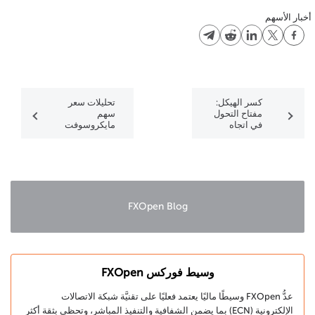
أخبار الأسهم
كسر الهيكل:
تحليلات سعر
مفتاح التحول
سهم
في اتجاه
مايكروسوفت
الأسواق
2024، 2025-
المالية
2030 وما
بعده
FXOpen Blog
وسيط فوركس FXOpen
عدُّ FXOpen وسيطًا ماليًا يعتمد فعليًا على تقنيَّة شبكة الاتصالات
الإلكترونية (ECN) بما يضمن الشفافية والتنفيذ المباشر، وتحظى بثقة أكثر