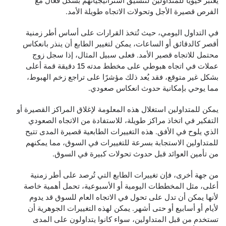
يعتبر حيويًا للمتداولين لتنسيق استراتيجياتهم بشكل فعّال مع
الفرص قصيرة الأجل وتحولات الاتجاه طويلة الأمد.
في التداول اليومي، حيث تُتخذ القرارات على أساس أطر زمنية
أقصر كالدقائق أو الساعات، يمكن لتغيير الطابع أن ينذر بانعكاس
محتمل للاتجاه قصير الأمد. فعلى سبيل المثال، إذا سجل زوج
عملات في اتجاه هبوطي على مخطط مدته 15 دقيقة قمة أعلى
بشكل غير متوقع، فقد يُعد ذلك مؤشرًا على تراجع زخم الهبوط،
مما يوحي بإمكانية حدوث انعكاس صعودي.
يمكن للمتداولين استغلال هذه المعلومة لإغلاق المراكز القصيرة أو
التفكير في اتخاذ مراكز طويلة، للاستفادة من الاتجاه الصعودي
الذي يلوح في الأفق. هذه التغييرات الطابعية قصيرة المدى تتيح
للمتداولين الاستجابة بسرعة للتغييرات في السوق، مما يمكنهم
من تأمين العوائد قبل حدوث تحولات كبيرة في السوق.
من جهة أخرى، فإن تغييرات الطابع التي تُرصد على أطر زمنية
أعلى، مثل المخططات اليومية أو الأسبوعية، تحمل أهمية خاصة
لأنها يمكن أن تدل على تحول في الاتجاه العام للسوق قد يدوم
لأيام أو أسابيع أو حتى أشهر. يمكن لهذه التغييرات الجوهرية أن
تستخدم من قبل المتداولين، سواء كانوا يتداولون على المدى