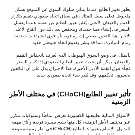
يظهر تغيير الطابع عندما يتباين سلوك السوق عن المتوقع بشكل
ملحوظ. فعلى سبيل المثال، في سياق اتجاه صعودي يتسم بتكرار
القمم والقيعان الأعلى، يُعلن تغيير الطابع عن نفسه عندما يفشل
السعر في إنشاء قمة جديدة، وينخفض بعد ذلك دون القاع الأعلى
الأخير. هذا التحول يعطي إشارة قوية بأن قوى الشراء بدأت تفقد
زمام المبادرة، مما قد يبشر بقدوم اتجاه هبوطي جديد.
بالمثل، في وضع السوق الهبوطي، الذي يُعرف بانخفاض القمم
والقيعان، يمكن أن يحدث تغيير الطابع الصعودي إذا كسر السعر
فجأة فوق القمة الأدنى الأخيرة. هذا الاختراق يدل على أن البائعين
يخسرون تحكمهم، وقد يُنذر ببدء اتجاه صعودي جديد.
تأثير تغيير الطابع(CHoCH) في مختلف الأطر
الزمنية
الأسواق المالية بطبيعتها الكسورية تعرض أنماطًا وسلوكيات تتكرر
عبر مختلف الأطر الزمنية، كل منها يقدم بصيرة فريدة وآثارًا مهمة
للتداول. الإلمام بتغييرات الطابع (CHoCH) في أطر زمنية متنوعة