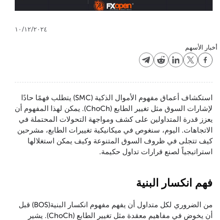
١٠/١٢/٢٠٢٤
أخبار الأسهم
استكشاف أعماق مفهوم الأموال الذكية (SMC) يتطلب فهمًا حادًا
لإشارات السوق مثل تغيير الطابع (ChoCh). يمكن لهذا المفهوم أن
يعزز قدرة المتداولين على كشف ومواجهة التحولات المحتملة في
الاتجاهات. اليوم، سنغوص في ميكانيكية تغييرات الطابع، مشرحين
كيف تتجلى في ظروف السوق المتنوعة وكيف يمكن استغلالها
استراتيجياً لصنع قرارات تداول حكيمة.
فهم انكسار البنية
من الضروري لكل متداول أن يفهم مفهوم انكسار البنية(BOS) قبل
أن يخوض في مفاهيم معقدة مثل تغيير الطابع (ChoCh). يشير