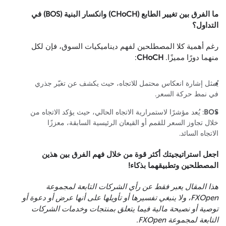
ما الفرق بين تغيير الطابع (CHoCH) وانكسار البنية (BOS) في
التداول؟
رغم أهمية كلا المصطلحين لفهم ديناميكيات السوق، فإن لكل
منهما دورًا مميزًا.
CHoCH
:
يُمثل إشارة انعكاس محتمل للاتجاه، حيث يكشف عن تغيّر جذري
في نمط حركة السعر.
BOS
: يُعد مؤشرًا لاستمرارية الاتجاه الحالي، حيث يؤكد الاتجاه من
خلال تجاوز السعر للقمم أو القيعان الرئيسية السابقة، معززًا
الاتجاه السائد.
اجعل استراتيجيتك أكثر قوة من خلال فهم الفرق بين هذين
المصطلحين وتطبيقهما بذكاء!
هذا المقال يعبر فقط عن رأي الشركات التابعة لمجموعة
FXOpen، ولا ينبغي تفسيرها أو تأويلها على أنها عرض أو دعوة أو
توصية أو نصيحة مالية فيما يتعلق بمنتجات وخدمات الشركات
التابعة لمجموعة FXOpen.