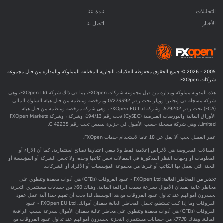
التحليلات
نبذة عنا
الأخبار
اتصل بنا
2005 -
2026
© جميع الحقوق محفوظة للعلامات التجارية المختلفة المملوكة والمدارة من قبل مجموعة
شركات FXOpen.
هذه المدونة مملوكة ومدارة من قبل مجموعة شركات FXOpen، بما في ذلك شركة FXOpen Ltd، وهي
شركة مسجلة في إنجلترا وويلز تحت رقم 07273392 ومرخصة ومنظمة من قبل هيئة السلوك المالي
(FCA) تحت رقم
579202
، وشركة FXOpen EU Ltd ، وهي شركة مرخصة ومنظمة من قبل هيئة
الأوراق المالية والبورصات القبرصية (CySEC) تحت رقم 194/13، وشركة ، وشركة FXOpen Markets
Limited، وهي شركة مسجلة حسب الأصول في جزيرة نيفيس تحت رقم C 42235.
عمر العميل يجب ألا يقل عن 18 عاما لاستخدام خدمات FXOpen.
المقالات المعروضة هي لأغراض إعلامية فقط ولا ينبغي اعتبارها نصائح استثمارية، كما أن الآراء أو
المعلومات أو وجهات النظر المذكورة في المقالات تخص كاتبها وحده، ولا تخص الشركة أو المؤسسة أو
اللجنة التي يعمل بها الكاتب أو غيرها من مجموعة المؤسسات أو الأفراد أو الشركات.
تحذير من المخاطر العالية:
FXOpen Ltd - عقود الفروقات (CFDs) هي أدوات معقدة وتنطوي على
مخاطر عالية بفقدان الأموال بسرعة بسبب الرافعة المالية. وهناك 60٪ من حسابات مستثمري التجزئة
يخسرون أموالهم عند تداول عقود الفروقات مع هذا الوسيط، لذا يجب أن تفهم جيدا آلية عمل عقود
الفروقات وما إذا كنت تستطيع تحمل المخاطر العالية بفقدان أموالك. FXOpen EU Ltd - عقود
الفروقات (CFDs) هي أدوات معقدة وتنطوي على مخاطر عالية بفقدان الأموال بسرعة بسبب الرافعة
المالية. وهناك 77.78٪ من حسابات مستثمري التجزئة يخسرون أموالهم عند تداول عقود الفروقات مع