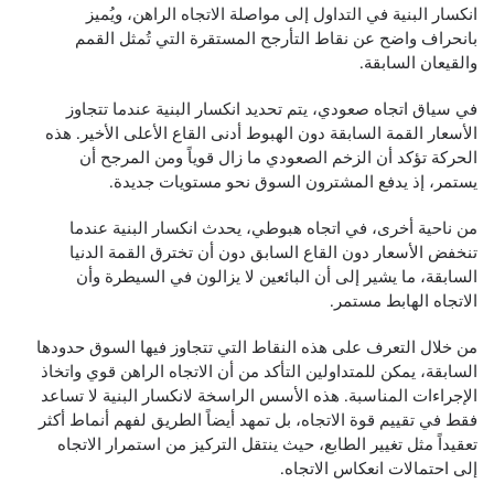
انكسار البنية في التداول إلى مواصلة الاتجاه الراهن، ويُميز
بانحراف واضح عن نقاط التأرجح المستقرة التي تُمثل القمم
والقيعان السابقة.
في سياق اتجاه صعودي، يتم تحديد انكسار البنية عندما تتجاوز
الأسعار القمة السابقة دون الهبوط أدنى القاع الأعلى الأخير. هذه
الحركة تؤكد أن الزخم الصعودي ما زال قوياً ومن المرجح أن
يستمر، إذ يدفع المشترون السوق نحو مستويات جديدة.
من ناحية أخرى، في اتجاه هبوطي، يحدث انكسار البنية عندما
تنخفض الأسعار دون القاع السابق دون أن تخترق القمة الدنيا
السابقة، ما يشير إلى أن البائعين لا يزالون في السيطرة وأن
الاتجاه الهابط مستمر.
من خلال التعرف على هذه النقاط التي تتجاوز فيها السوق حدودها
السابقة، يمكن للمتداولين التأكد من أن الاتجاه الراهن قوي واتخاذ
الإجراءات المناسبة. هذه الأسس الراسخة لانكسار البنية لا تساعد
فقط في تقييم قوة الاتجاه، بل تمهد أيضاً الطريق لفهم أنماط أكثر
تعقيداً مثل تغيير الطابع، حيث ينتقل التركيز من استمرار الاتجاه
إلى احتمالات انعكاس الاتجاه.