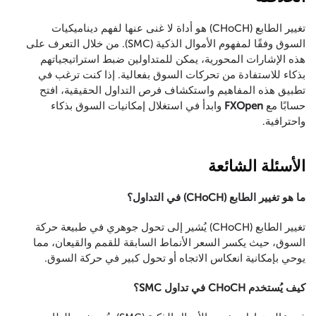
تغيير الطابع (CHoCH) هو أداة لا غنى عنها لفهم ديناميكيات
السوق وفقًا لمفهوم الأموال الذكية (SMC). من خلال التعرف على
هذه الإشارات المحورية، يمكن للمتداولين ضبط استراتيجياتهم
بذكاء للاستفادة من تحركات السوق بفعالية. إذا كنت ترغب في
تطبيق هذه المفاهيم واستكشاف فرص التداول الحقيقية، افتح
حسابًا مع
FXOpen
وابدأ في استغلال إمكانيات السوق بذكاء
واحترافية.
الأسئلة الشائعة
ما هو تغيير الطابع (CHoCH) في التداول؟
تغيير الطابع (CHoCH) يُشير إلى تحول جوهري في طبيعة حركة
السوق، حيث يكسر السعر الأنماط السابقة للقمم والقيعان، مما
يوحي بإمكانية انعكاس الاتجاه أو تحول كبير في حركة السوق.
كيف يُستخدم CHoCH في تداول SMC؟