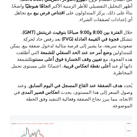
أظهر التحليل التفصيلي للأطر الزمنية الأكبر
اتجاهًا هبوطيًا
واضحًا.
بناءً على ذلك، يركز المتداولون على
اقتناص فرص بيع
مع تجاهل
أي إعدادات لصفقات الشراء.
خلال
الفترة بين 8:00 و9:00 صباحًا بتوقيت غرينتش (GMT)
،
تتشكل
فجوة في القيمة العادلة (FVG)
بعد رفض حاد لحركة
صعودية سريعة، ما يشير إلى فرصة مثالية لدخول صفقة بيع. يمكن
للمتداولين
وضع أمر حد عند الحد السفلي للشمعة
التي أطلقت
هذه الفجوة، مع
تعيين وقف الخسارة فوق أعلى مستوى
للشمعة
ذاتها أو عند
أعلى نقطة انعكاس قريبة
، اعتمادًا على مستوى تحمل
المخاطرة.
يُحدد
هدف الصفقة عند القاع المسجل في اليوم السابق
. وعند
وصول السعر إلى هذا المستوى، يحدث
انعكاس قصير المدى
في
الاتجاه، مما يبرز نجاح الصفقة وفعالية التنفيذ وفق الخطة
الموضوعة.