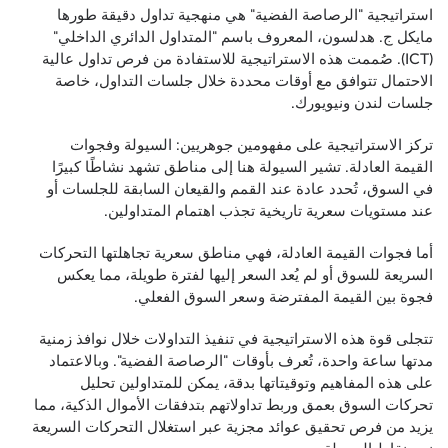
استراتيجية "الرصاصة الفضية" هي منهجية تداول دقيقة طورها
مايكل ج. هدلسون، المعروف باسم "المتداول الدائري الداخلي"
(ICT). صُممت هذه الاستراتيجية للاستفادة من فرص تداول عالية
الاحتمال تتوافق مع أوقات محددة خلال جلسات التداول، خاصة
جلسات لندن ونيويورك.
تركز الاستراتيجية على مفهومين جوهريين: السيولة وفجوات
القيمة العادلة. تشير السيولة هنا إلى مناطق تشهد نشاطًا كبيرًا
في السوق، تُحدد عادة عند القمم والقيعان السابقة للجلسات أو
عند مستويات سعرية تاريخية تجذب اهتمام المتداولين.
أما فجوات القيمة العادلة، فهي مناطق سعرية تجاهلتها التحركات
السريعة للسوق أو لم يُعد السعر إليها لفترة طويلة، مما يعكس
فجوة بين القيمة المفترضة وسعر السوق الفعلي.
تتجلى قوة هذه الاستراتيجية في تنفيذ التداولات خلال نوافذ زمنية
مدتها ساعة واحدة، تُعرف بأوقات "الرصاصة الفضية". وبالاعتماد
على هذه المفاهيم وتوقيتاتها بدقة، يمكن للمتداولين تحليل
تحركات السوق بعمق وربط تداولاتهم بتدفقات الأموال الذكية، مما
يزيد من فرص تحقيق عوائد مجزية عبر استغلال التحركات السريعة