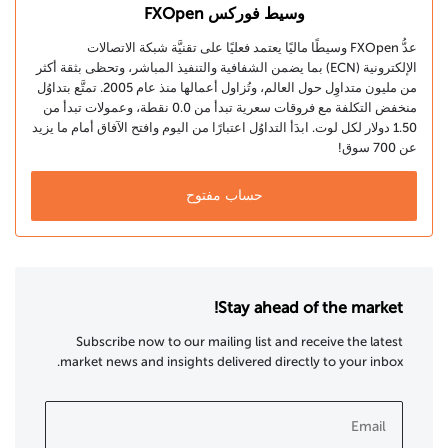
وسيط فوركس FXOpen
عدُّ FXOpen وسيطًا ماليًا يعتمد فعليًا على تقنيَّة شبكة الاتصالات
الإلكترونية (ECN) بما يضمن الشفافية والتنفيذ المباشر، وتحظى بثقة أكثر
من مليون متداوِل حول العالم، وتُزاول أعمالها منذ عام 2005. تمتَّع بتداوُل
منخفض التكلفة مع فروقات سعرية تبدأ من 0.0 نقطة، وعمولات تبدأ من
1.50 دولار لكل لوت. ابدَأ التداوُل اعتبارًا من اليوم وافتح الآفاق أمام ما يزيد
عن 700 سوق!
حساب مفتوح
Stay ahead of the market!
Subscribe now to our mailing list and receive the latest
market news and insights delivered directly to your inbox.