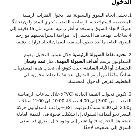
الدخول
1. تحليل اتجاه السوق والسيولة: قبل دخول الفترات الزمنية
المخصصة لاستراتيجية الرصاصة الفضية، يُجري المتداولون تحليلًا
عميقًا لاتجاه السوق باستخدام أطر زمنية أعلى، مثل 15 دقيقة إلى
4 ساعات. يهدف هذا التحليل إلى مواءمة استراتيجيتهم مع زخم
السوق العام، ما يُعد خطوة أساسية لضمان اتخاذ قرارات دقيقة.
2.
تحديد نقاط السيولة الرئيسية
:خلال عملية التحليل، يقوم
المتداولون برسم
أهداف السيولة المهمة
، مثل
قمم وقيعان
الجلسات أو الأيام السابقة
، حيث يُتوقع أن تجذب هذه المستويات
نشاطًا مكثفًا من أوامر التداول. تعد هذه النقاط محورية في
التخطيط لفرص الدخول المحتملة.
3. تكوين فجوات القيمة العادلة (FVG): خلال ساعات الرصاصة
الفضية—من 3:00 إلى 4:00 صباحًا، 10:00 إلى 11:00 صباحًا،
و2:00 إلى 3:00 مساءً (بتوقيت EST)—يراقب المتداولون حركة
السعر نحو أهداف السيولة. إذا تشكلت فجوة في القيمة العادلة
نتيجة هذا التحرك، فإنها تشير إلى وجود خلل سعري قد يسعى
السوق إلى تصحيحه لاحقًا.