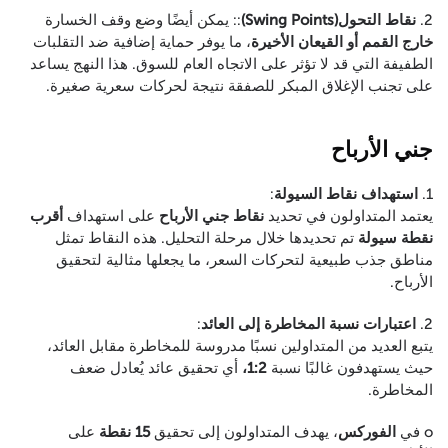
2.
نقاط التحول(Swing Points)
:: يمكن أيضًا وضع وقف الخسارة
خارج القمم أو القيعان الأخيرة
، ما يوفر حماية إضافية ضد التقلبات
الطفيفة التي قد لا تؤثر على الاتجاه العام للسوق. هذا النهج يساعد
على تجنب الإغلاق المبكر للصفقة نتيجة لحركات سعرية صغيرة.
جني الأرباح
1.
استهداف نقاط السيولة
:
يعتمد المتداولون في تحديد
نقاط جني الأرباح
على استهداف
أقرب
نقطة سيولة
تم تحديدها خلال مرحلة التحليل. هذه النقاط تمثل
مناطق جذب طبيعية لتحركات السعر، ما يجعلها مثالية لتحقيق
الأرباح.
2.
اعتبارات نسبة المخاطرة إلى العائد
:
يتبع العديد من المتداولين نسبًا مدروسة للمخاطرة مقابل العائد،
حيث يستهدفون غالبًا نسبة
1:2،
أي تحقيق عائد يُعادل ضعف
المخاطرة.
o في
الفوركس
، يهدف المتداولون إلى تحقيق
15 نقطة
على