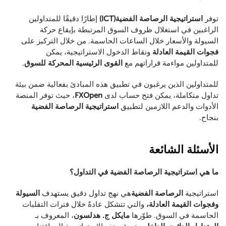
توفر
استراتيجية الرصاصة الفضية(ICT)
إطارًا دقيقًا للمتداولين
الراغبين في استغلال ظروف السوق المرتبطة بإيقاع حركة
السيولة والأسعار خلال الساعات الحاسمة. من خلال التركيز على
فجوات القيمة العادلة
ونقاط الدخول الاستراتيجية، يمكن
للمتداولين مواءمة قراراتهم مع
القوى الرئيسية المحركة للسوق
.
للمتداولين الذين يرغبون في تطبيق هذه المبادئ بفعالية ضمن بيئة
تداول متكاملة، يمكن فتح حساب لدى
FXOpen
، حيث توفر المنصة
الأدوات والدعم اللازمين لتطبيق
استراتيجية الرصاصة الفضية
بنجاح.
الأسئلة الشائعة
ما هي استراتيجية الرصاصة الفضية في التداول؟
استراتيجية
الرصاصة الفضية
هي نهج تداول دقيق يستهدف
السيولة
وفجوات القيمة العادلة،
والتي تتشكل عادةً خلال فترات التقلبات
الحاسمة في السوق. طوّرها
مايكل ج. هدلسون
، المعروف بـ