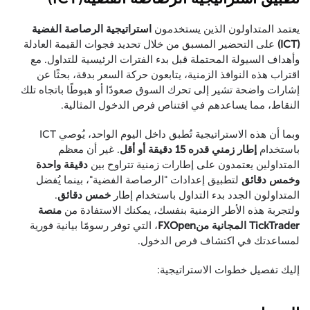
يعتمد المتداولون الذين يستخدمون
استراتيجية الرصاصة الفضية
(ICT)
على التحضير المسبق من خلال تحديد فجوات القيمة العادلة
وأهداف السيولة المحتملة قبل بدء الفترات الرئيسية للتداول. مع
اقتراب هذه النوافذ الزمنية، يتابعون حركة السعر بدقة، بحثًا عن
إشارات واضحة تشير إلى تحرك السوق صعودًا أو هبوطًا باتجاه تلك
النقاط، مما يساعدهم في اقتناص فرص الدخول المثالية.
وبما أن هذه الاستراتيجية تُطبق داخل اليوم الواحد، يُوصي ICT
باستخدام
إطار زمني قدره 15 دقيقة أو أقل
. غير أن معظم
المتداولين يعتمدون على إطارات زمنية تتراوح بين
دقيقة واحدة
وخمس دقائق
لتطبيق إعدادات "الرصاصة الفضية"، بينما يُفضل
المتداولون الجدد بدء التداول باستخدام إطار
خمس دقائق
.
ولتجربة هذه الأطر الزمنية بنفسك، يمكنك الاستفادة من
منصة
TickTrader المجانية منFXOpen
، التي توفر رسومًا بيانية فورية
لمساعدتك في اكتشاف فرص الدخول.
إليك تفصيل خطوات الاستراتيجية: