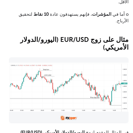
الأقل.
o أما في
المؤشرات
، فإنهم يستهدفون عادة
10 نقاط
لتحقيق
الأرباح.
مثال على زوج EUR/USD (اليورو/الدولار
الأمريكي)
في المثال المقدم لزوج
اليورو/الدولار الأمريكي (EUR/USD)
،