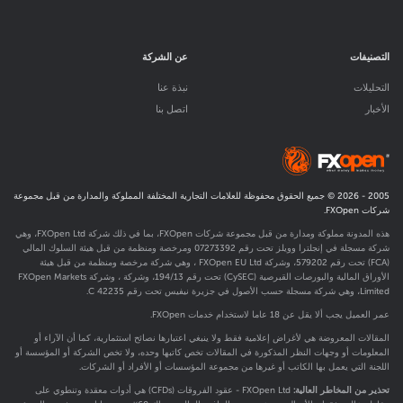
التصنيفات
عن الشركة
التحليلات
نبذة عنا
الأخبار
اتصل بنا
2005 -
2026
© جميع الحقوق محفوظة للعلامات التجارية المختلفة المملوكة والمدارة من قبل مجموعة
شركات FXOpen.
هذه المدونة مملوكة ومدارة من قبل مجموعة شركات FXOpen، بما في ذلك شركة FXOpen Ltd، وهي
شركة مسجلة في إنجلترا وويلز تحت رقم 07273392 ومرخصة ومنظمة من قبل هيئة السلوك المالي
(FCA) تحت رقم
579202
، وشركة FXOpen EU Ltd ، وهي شركة مرخصة ومنظمة من قبل هيئة
الأوراق المالية والبورصات القبرصية (CySEC) تحت رقم 194/13، وشركة ، وشركة FXOpen Markets
Limited، وهي شركة مسجلة حسب الأصول في جزيرة نيفيس تحت رقم C 42235.
عمر العميل يجب ألا يقل عن 18 عاما لاستخدام خدمات FXOpen.
المقالات المعروضة هي لأغراض إعلامية فقط ولا ينبغي اعتبارها نصائح استثمارية، كما أن الآراء أو
المعلومات أو وجهات النظر المذكورة في المقالات تخص كاتبها وحده، ولا تخص الشركة أو المؤسسة أو
اللجنة التي يعمل بها الكاتب أو غيرها من مجموعة المؤسسات أو الأفراد أو الشركات.
تحذير من المخاطر العالية:
FXOpen Ltd - عقود الفروقات (CFDs) هي أدوات معقدة وتنطوي على