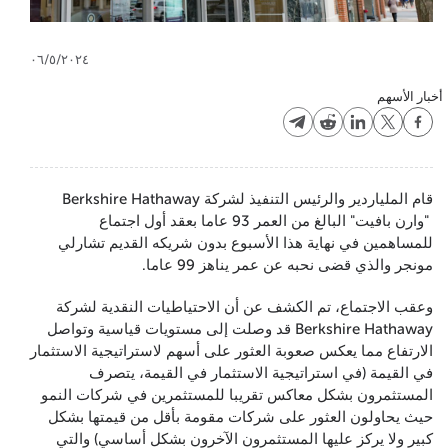
٠٦/٥/٢٠٢٤
أخبار الأسهم
قام الملياردير والرئيس التنفيذ لشركة Berkshire Hathaway
"وارن بافيت" البالغ من العمر 93 عاما بعقد أول اجتماع
للمساهمين في نهاية هذا الأسبوع بدون شريكه القديم تشارلي
مونجر والذي قضى نحبه عن عمر يناهز 99 عاما.
وعقب الاجتماع، تم الكشف عن أن الاحتياطيات النقدية لشركة
Berkshire Hathaway قد وصلت إلى مستويات قياسية وتواصل
الارتفاع مما يعكس صعوبة العثور على أسهم لاستراتيجية الاستثمار
في القيمة (في استراتيجية الاستثمار في القيمة، يتصرف
المستثمرون بشكل معاكس تقريبا للمستثمرين في شركات النمو
حيث يحاولون العثور على شركات مقومة بأقل من قيمتها بشكل
كبير ولا يركز عليها المستثمرون الآخرون بشكل أساسي) والتي