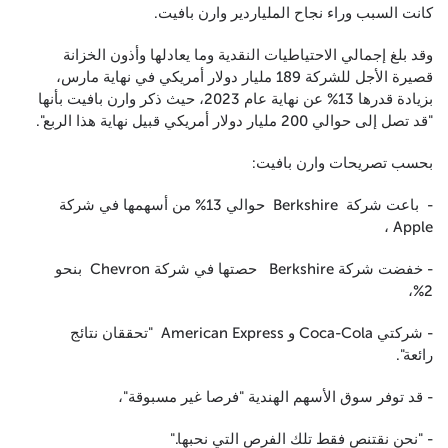
كانت السبب وراء نجاح الملياردير وارن بافيت.
وقد بلغ إجمالي الاحتياطيات النقدية وما يعادلها وأذون الخزانة
قصيرة الأجل للشركة 189 مليار دولار أمريكي في نهاية مارس،
بزيادة قدرها 13% عن نهاية عام 2023، حيث ذكر وارن بافيت بأنها
"قد تصل إلى حوالي 200 مليار دولار أمريكي قبيل نهاية هذا الربع".
بحسب تصريحات وارن بافيت:
- باعت شركة Berkshire حوالي 13% من أسهمها في شركة
Apple ،
- خفضت شركة Berkshire حصتها في شركة Chevron بنحو
2%،
- شركتي Coca-Cola و American Express "تحققان نتائج
رائعة".
- قد توفر سوق الأسهم الهندية "فرصا غير مسبوقة"،
- "نحن نقتنص فقط تلك الفرص التي نحبها."