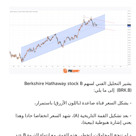
يشير التحليل الفني لسهم Berkshire Hathaway stock B
(BRK.B) إلى ما يلي:
- يشكل السعر قناة صاعدة (باللون الأزرق) باستمرار،
- بعد تشكيل القمة التاريخية (A)، شهد السعر انخفاضا حادا وهذا
يعني إشارة هبوطية (بيعية)،
- لم تنجح المحاولات لتخطي هذه القمة، مع انتهاء الذروة B عند