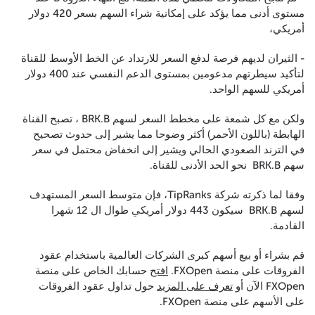
مستوى أدنى مما يؤكد على إمكانية شراء السهم بسعر 420 دولار
أمريكي،
- الثيران لديهم فرصة لدفع السعر للارتداد عن الخط الأوسط للقناة
لتأكيد سيطرتهم مدعومين بمستوى الدعم النفسي عند 400 دولار
أمريكي للسهم الواحد.
ولكن مع كل شمعة على مخطط السعر لسهم BRK.B ، تصبح القناة
الهابطة (باللون الأحمر) أكثر وضوحا مما يشير إلى حدوث تصحيح
في الترند الصعودي الحالي ويشير إلى انخفاض محتمل في سعر
سهم BRK.B نحو الحد الأدنى للقناة.
وفقا لما ذكرته شركة TipRanks، فإن متوسط السعر المستهدف
لسهم BRK.B سيكون 443 دولار أمريكي طوال ال 12 شهرا
القادمة.
قم بشراء أو بيع أسهم كبرى الشركات العالمية باستخدام عقود
الفروقات على منصة FXOpen.
افتح
حسابك الخاص على منصة
FXOpen الآن أو
تعرف على المزيد
حول تداول عقود الفروقات
على الأسهم على منصة FXOpen.