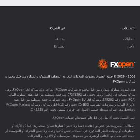
التصنيفات
عن الشركة
التحليلات
نبذة عنا
الأخبار
اتصل بنا
2005 -
2026
© جميع الحقوق محفوظة للعلامات التجارية المختلفة المملوكة والمدارة من قبل مجموعة
شركات FXOpen.
هذه المدونة مملوكة ومدارة من قبل مجموعة شركات FXOpen، بما في ذلك شركة FXOpen Ltd، وهي
شركة مسجلة في إنجلترا وويلز تحت رقم 07273392 ومرخصة ومنظمة من قبل هيئة السلوك المالي
(FCA) تحت رقم
579202
، وشركة FXOpen EU Ltd ، وهي شركة مرخصة ومنظمة من قبل هيئة
الأوراق المالية والبورصات القبرصية (CySEC) تحت رقم 194/13، وشركة ، وشركة FXOpen Markets
Limited، وهي شركة مسجلة حسب الأصول في جزيرة نيفيس تحت رقم C 42235.
عمر العميل يجب ألا يقل عن 18 عاما لاستخدام خدمات FXOpen.
المقالات المعروضة هي لأغراض إعلامية فقط ولا ينبغي اعتبارها نصائح استثمارية، كما أن الآراء أو
المعلومات أو وجهات النظر المذكورة في المقالات تخص كاتبها وحده، ولا تخص الشركة أو المؤسسة أو
اللجنة التي يعمل بها الكاتب أو غيرها من مجموعة المؤسسات أو الأفراد أو الشركات.