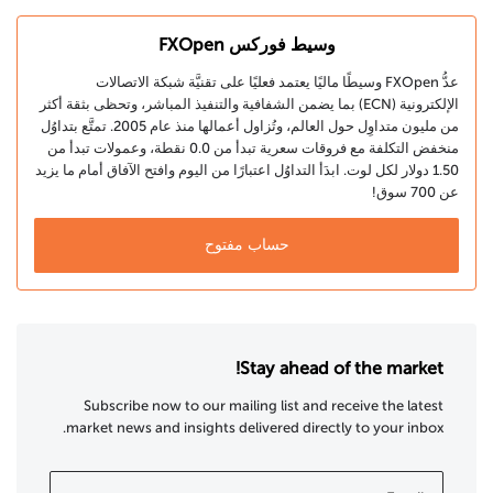
وسيط فوركس FXOpen
عدُّ FXOpen وسيطًا ماليًا يعتمد فعليًا على تقنيَّة شبكة الاتصالات
الإلكترونية (ECN) بما يضمن الشفافية والتنفيذ المباشر، وتحظى بثقة أكثر
من مليون متداوِل حول العالم، وتُزاول أعمالها منذ عام 2005. تمتَّع بتداوُل
منخفض التكلفة مع فروقات سعرية تبدأ من 0.0 نقطة، وعمولات تبدأ من
1.50 دولار لكل لوت. ابدَأ التداوُل اعتبارًا من اليوم وافتح الآفاق أمام ما يزيد
عن 700 سوق!
حساب مفتوح
Stay ahead of the market!
Subscribe now to our mailing list and receive the latest
market news and insights delivered directly to your inbox.