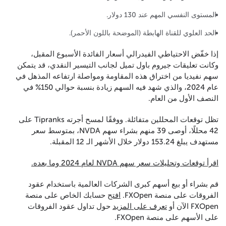
المستوى النفسي المهم عند 130 دولار.
الحد العلوي للقناة الهابطة (الموضحة باللون الأحمر).
إذا خفّض الاحتياطي الفيدرالي أسعار الفائدة الأسبوع المقبل،
وكانت تعليقات جيروم باول تميل لجانب التيسير النقدي، قد يتمكن
سهم نفيديا من اختراق هذه المقاومة ومواصلة ارتفاعه المذهل في
عام 2024، والذي شهد فيه السهم زيادة بنسبة حوالي 150% في
النصف الأول من العام.
تظل توقعات المحللين متفائلة. ووفقًا لمسح أجرته Tipranks على
42 محللًا، أوصى 39 منهم بشراء سهم NVDA، بمتوسط سعر
مستهدف يبلغ 153.24 دولار خلال الأشهر الـ 12 المقبلة.
اقرأ توقعات وتحليلات سعر سهم NVDA لعام 2024 وما بعده.
قم بشراء أو بيع أسهم كبرى الشركات العالمية باستخدام عقود
الفروقات على منصة FXOpen.
افتح
حسابك الخاص على منصة
FXOpen الآن أو
تعرف على المزيد
حول تداول عقود الفروقات
على الأسهم على منصة FXOpen.