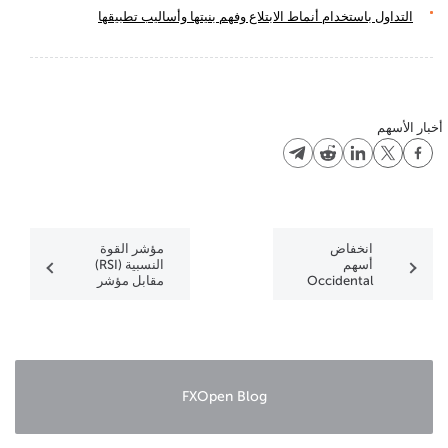
التداول باستخدام أنماط الابتلاع وفهم بنيتها وأساليب تطبيقها
أخبار الأسهم
انخفاض
مؤشر القوة
أسهم
النسبية (RSI)
Occidental
مقابل مؤشر
Petroleum
الستوكاستيك
(OXY) إلى
(Stochastic
أدنى
Oscillator)
مستوياتها
للمرة الأولى
منذ عامين
ونصف
FXOpen Blog