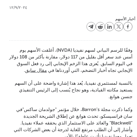
١٢/٩/٢٠٢٤
أخبار الأسهم
وفقًا للرسم البياني لسهم نفيديا (NVDA)، أغلقت الأسهم يوم
أمس عند سعر أقل بقليل من 117 دولار، مقارنة بأكثر من 108 دولار
في اليوم السابق. يُعزى هذا الزخم الإيجابي إلى رد فعل السوق
الإيجابي تجاه أخبار التضخم، التي أوردناها في
مقال سابق
.
بالنسبة لمستثمري نفيديا، يُعد هذا إشارة واضحة على أن السهم
يستعيد مكانته القيادية، وهو نجاح يُنسب إلى الرئيس التنفيذي
جنسن هوانغ.
وكما ذكرت مجلة Barron’s، خلال مؤتمر "جولدمان ساكس"في
سان فرانسيسكو، تحدث هوانغ عن إطلاق الشريحة الجديدة
"Blackwell" والعائد على الاستثمار الذي يحققه عملاء نفيديا.
وأشار إلى أن الطلب مرتفع للغاية لدرجة أن بعض الشركات التي
تعمل معها نفيديا تأثرت عاطفيًا بالأمر.