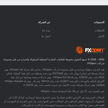
التصنيفات
عن الشركة
التحليلات
نبذة عنا
الأخبار
اتصل بنا
2005 -
2026
© جميع الحقوق محفوظة للعلامات التجارية المختلفة المملوكة والمدارة من قبل مجموعة
شركات FXOpen.
هذه المدونة مملوكة ومدارة من قبل مجموعة شركات FXOpen، بما في ذلك شركة FXOpen Ltd، وهي
شركة مسجلة في إنجلترا وويلز تحت رقم 07273392 ومرخصة ومنظمة من قبل هيئة السلوك المالي
(FCA) تحت رقم
579202
، وشركة FXOpen EU Ltd ، وهي شركة مرخصة ومنظمة من قبل هيئة
الأوراق المالية والبورصات القبرصية (CySEC) تحت رقم 194/13، وشركة ، وشركة FXOpen Markets
Limited، وهي شركة مسجلة حسب الأصول في جزيرة نيفيس تحت رقم C 42235.
عمر العميل يجب ألا يقل عن 18 عاما لاستخدام خدمات FXOpen.
المقالات المعروضة هي لأغراض إعلامية فقط ولا ينبغي اعتبارها نصائح استثمارية، كما أن الآراء أو
المعلومات أو وجهات النظر المذكورة في المقالات تخص كاتبها وحده، ولا تخص الشركة أو المؤسسة أو
اللجنة التي يعمل بها الكاتب أو غيرها من مجموعة المؤسسات أو الأفراد أو الشركات.