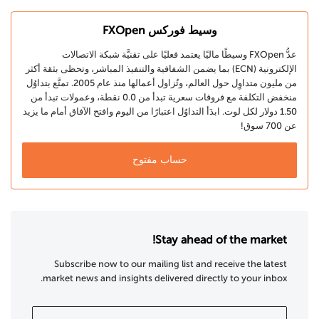
وسيط فوركس FXOpen
عدُّ FXOpen وسيطًا ماليًا يعتمد فعليًا على تقنيَّة شبكة الاتصالات
الإلكترونية (ECN) بما يضمن الشفافية والتنفيذ المباشر، وتحظى بثقة أكثر
من مليون متداوِل حول العالم، وتُزاول أعمالها منذ عام 2005. تمتَّع بتداوُل
منخفض التكلفة مع فروقات سعرية تبدأ من 0.0 نقطة، وعمولات تبدأ من
1.50 دولار لكل لوت. ابدَأ التداوُل اعتبارًا من اليوم وافتح الآفاق أمام ما يزيد
عن 700 سوق!
حساب مفتوح
Stay ahead of the market!
Subscribe now to our mailing list and receive the latest
market news and insights delivered directly to your inbox.