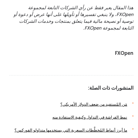
هذا المقال يعبر فقط عن رأي الشركات التابعة لمجموعة
FXOpen، ولا ينبغي تفسيرها أو تأويلها على أنها عرض أو دعوة أو
توصية أو نصيحة مالية فيما يتعلق بمنتجات وخدمات الشركات
التابعة لمجموعة FXOpen.
FXOpen
المنشورات ذات الصلة:
مَن المُستفيد من ضعف الدولار الأمريكي؟
نمط الفراشة في التداول وكيفية الاستفادة منه
ما أبرز أنماط المُخطَّطات السعرية التي يستخدمها متداولو الفوركس؟