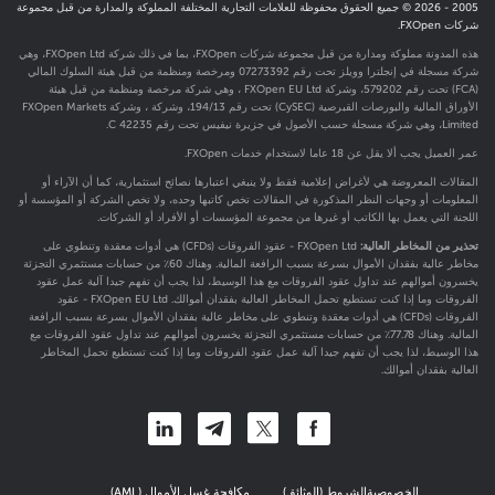
2005 -
2026
© جميع الحقوق محفوظة للعلامات التجارية المختلفة المملوكة والمدارة من قبل مجموعة
شركات FXOpen.
هذه المدونة مملوكة ومدارة من قبل مجموعة شركات FXOpen، بما في ذلك شركة FXOpen Ltd، وهي
شركة مسجلة في إنجلترا وويلز تحت رقم 07273392 ومرخصة ومنظمة من قبل هيئة السلوك المالي
(FCA) تحت رقم
579202
، وشركة FXOpen EU Ltd ، وهي شركة مرخصة ومنظمة من قبل هيئة
الأوراق المالية والبورصات القبرصية (CySEC) تحت رقم 194/13، وشركة ، وشركة FXOpen Markets
Limited، وهي شركة مسجلة حسب الأصول في جزيرة نيفيس تحت رقم C 42235.
عمر العميل يجب ألا يقل عن 18 عاما لاستخدام خدمات FXOpen.
المقالات المعروضة هي لأغراض إعلامية فقط ولا ينبغي اعتبارها نصائح استثمارية، كما أن الآراء أو
المعلومات أو وجهات النظر المذكورة في المقالات تخص كاتبها وحده، ولا تخص الشركة أو المؤسسة أو
اللجنة التي يعمل بها الكاتب أو غيرها من مجموعة المؤسسات أو الأفراد أو الشركات.
تحذير من المخاطر العالية:
FXOpen Ltd - عقود الفروقات (CFDs) هي أدوات معقدة وتنطوي على
مخاطر عالية بفقدان الأموال بسرعة بسبب الرافعة المالية. وهناك 60٪ من حسابات مستثمري التجزئة
يخسرون أموالهم عند تداول عقود الفروقات مع هذا الوسيط، لذا يجب أن تفهم جيدا آلية عمل عقود
الفروقات وما إذا كنت تستطيع تحمل المخاطر العالية بفقدان أموالك. FXOpen EU Ltd - عقود
الفروقات (CFDs) هي أدوات معقدة وتنطوي على مخاطر عالية بفقدان الأموال بسرعة بسبب الرافعة
المالية. وهناك 77.78٪ من حسابات مستثمري التجزئة يخسرون أموالهم عند تداول عقود الفروقات مع
هذا الوسيط، لذا يجب أن تفهم جيدا آلية عمل عقود الفروقات وما إذا كنت تستطيع تحمل المخاطر
العالية بفقدان أموالك.
الخصوصية
الشروط (الوثائق)
مكافحة غسل الأموال (AML)