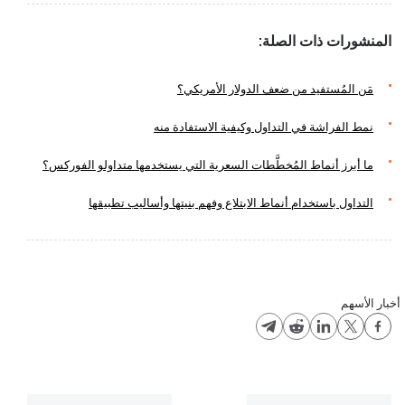
المنشورات ذات الصلة:
مَن المُستفيد من ضعف الدولار الأمريكي؟
نمط الفراشة في التداول وكيفية الاستفادة منه
ما أبرز أنماط المُخطَّطات السعرية التي يستخدمها متداولو الفوركس؟
التداول باستخدام أنماط الابتلاع وفهم بنيتها وأساليب تطبيقها
أخبار الأسهم