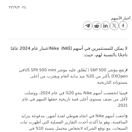
٢٣/٩/٢٠٢٤
أخبار الأسهم
لا يمكن للمستثمرين في أسهم Nike (NKE)اعتبار عام 2024 عامًا
ناجحًا بالنسبة لهم، حيث:
ارتفع مؤشر S&P 500 ( يُطلق عليه مؤشر US SPX 500 miniفي
FXOpen) بأكثر من 20% منذ بداية العام ويقترب من أعلى
مستوياته التاريخية
بينما انخفضت أسهم Nike بنحو 20% في عام 2024، ووصلت
لأقل من نصف مستوى أعلى قمة تاريخية حققها السهم في عام
2021.
راجعت أسهم Nike في اتجاه هبوطي لعدة أشهر، مدفوعة بتزايد
المنافسة، وهو ما أكدته أحدث التقارير الفصلية التي أظهرت ثبات
المبيعات، مع توقع الشركة لانخفاض محتمل بنسبة 10% في