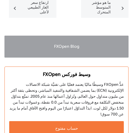
ما هو مؤشر
ارتفاع سعر
المتوسط
الغاز الطبيعي
المتحرك
لأعلى
المرجح بحجم
مستوياته
التداول
خلال 3 أشهر
(VWMA)؟
FXOpen Blog
وسيط فوركس FXOpen
عدُّ FXOpen وسيطًا ماليًا يعتمد فعليًا على تقنيَّة شبكة الاتصالات
الإلكترونية (ECN) بما يضمن الشفافية والتنفيذ المباشر، وتحظى بثقة أكثر
من مليون متداوِل حول العالم، وتُزاول أعمالها منذ عام 2005. تمتَّع بتداوُل
منخفض التكلفة مع فروقات سعرية تبدأ من 0.0 نقطة، وعمولات تبدأ من
1.50 دولار لكل لوت. ابدَأ التداوُل اعتبارًا من اليوم وافتح الآفاق أمام ما يزيد
عن 700 سوق!
حساب مفتوح