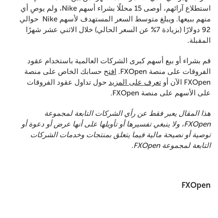
استطلاع آرائهم، أوصى 15 محللًا بشراء أسهم Nike، ولم يوصِ أي
منهم ببيعها. ويبلغ متوسط السعر المستهدف لأسهم Nike حوالي
92 دولارًا (بزيادة 7% عن السعر الحالي) خلال الاثني عشر شهرًا
المقبلة.
قم بشراء أو بيع أسهم كبرى الشركات العالمية باستخدام عقود
الفروقات على منصة FXOpen.
افتح
حسابك الخاص على منصة
FXOpen الآن أو
تعرف على المزيد
حول تداول عقود الفروقات
على الأسهم على منصة FXOpen.
هذا المقال يعبر فقط عن رأي الشركات التابعة لمجموعة
FXOpen، ولا ينبغي تفسيرها أو تأويلها على أنها عرض أو دعوة أو
توصية أو نصيحة مالية فيما يتعلق بمنتجات وخدمات الشركات
التابعة لمجموعة FXOpen.
FXOpen