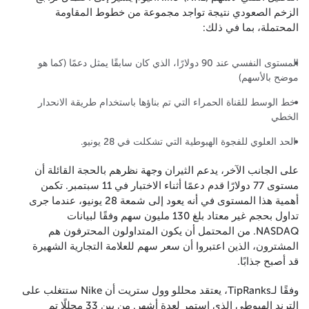
الزخم الصعودي نتيجة تواجد مجموعة من خطوط المقاومة
المحتملة، بما في ذلك:
المستوى النفسي عند 90 دولارًا، الذي كان سابقًا يمثل دعمًا (كما هو
موضح بالأسهم)
خط الوسط للقناة الحمراء التي تم بناؤها باستخدام طريقة الانحدار
الخطي
الحد العلوي للفجوة الهبوطية التي تشكلت في 28 يونيو.
على الجانب الآخر، يدعم الثيران وجهة نظرهم بالحجة القائلة أن
مستوى 77 دولارًا قدم دعمًا أثناء الاختبار في 11 سبتمبر. تكمن
أهمية هذا المستوى في أنه يعود إلى شمعة 28 يونيو، عندما جرى
تداول بحجم غير معتاد بلغ 130 مليون سهم وفقًا لبيانات
NASDAQ. من المحتمل أن يكون المتداولون المحترفون هم
المشترون، الذين اعتبروا أن سعر سهم للعلامة التجارية الشهيرة
قد أصبح جذابًا.
وفقًا لـTipRanks، يعتقد محللو وول ستريت أن Nike ستتغلب على
الترند الهبوطي الذي استمر لعدة أشهر. من بين 33 محللًا تم