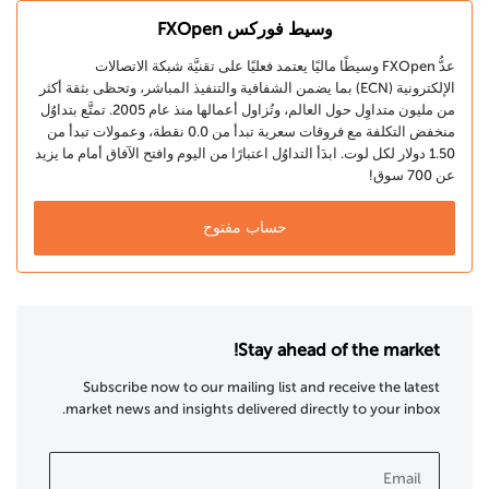
وسيط فوركس FXOpen
عدُّ FXOpen وسيطًا ماليًا يعتمد فعليًا على تقنيَّة شبكة الاتصالات
الإلكترونية (ECN) بما يضمن الشفافية والتنفيذ المباشر، وتحظى بثقة أكثر
من مليون متداوِل حول العالم، وتُزاول أعمالها منذ عام 2005. تمتَّع بتداوُل
منخفض التكلفة مع فروقات سعرية تبدأ من 0.0 نقطة، وعمولات تبدأ من
1.50 دولار لكل لوت. ابدَأ التداوُل اعتبارًا من اليوم وافتح الآفاق أمام ما يزيد
عن 700 سوق!
حساب مفتوح
Stay ahead of the market!
Subscribe now to our mailing list and receive the latest
market news and insights delivered directly to your inbox.