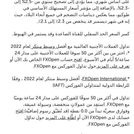
على أساس شهري، مما يؤدي إلى تصحيح سنوي من -2.5% إلى
-2.3%، بالإضافة إلى مؤشر أسعار المستهلك الأساسي في
طوكيو، مما يعكس ديناميات التضخم في جميع أنحاء البلاد، حيث
إنه في شهر ديسمبر قد ينخفض من 2.3٪ إلى 2.1٪.
كسر السعر الحد السفلي للقناة الصاعدة وقد يستمر في الهبوط.
تداول العملات الأجنبية العالمية مع أفضل
وسيط مبتكر
لعام 2022
*، اختر من بين أكثر من 50 سوقا للعملات الأجنبية على مدار 24
ساعة/5 أيام في الأسبوع،
افتح
حساب FXOpen الخاص بك الآن أو
تعرف على المزيد
حول تداول الفوركس مع FXOpen.
*
FXOpen International
، أفضل وسيط مبتكر لعام 2022 ، وفقًا
للرابطة الدولية لمتداولي الفوركس (IAFT)
تداوَل في أكثر من 50 سوقًا للفوركس على مدار 24 ساعة يوميًا
مع FXOpen. استفِد من عمولاتٍ منخفضة، وسيولة عميقة،
وفوارق سعريَّة تبدأ من 0.0 نقطة (قد تُطبَّق رسوم إضافيَّة).
افتَح
حسابك لدى FXOpen الآن أو
اطَّلع على المزيد
حول تداوُل
الفوركس مع FXOpen.