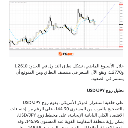
خلال الأسبوع الماضي، تشكل نطاق التداول في الحدود 1.2610
و1.2770، ويقع الآن السعر في منتصف النطاق ومن المتوقع أن
يستمر في الصعود.
تحليل زوج USD/JPY
على خلفية استقرار الدولار الأمريكي، يقوم زوج USD/JPY
بالتصحيح بالقرب من المستوى 144.30، على الرغم من إحصاءات
الاقتصاد الكلي اليابانية الإيجابية، على مخطط زوج USD/JPY،
يمكن رؤية منطقة المقاومة القوية عند المستوى 145.95، وقد
يؤدي الاختراق أعلاها إلى الصعود نحو المستوى 146.56، وعلى