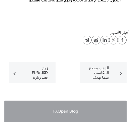
التداول باستخدام أنماط الابتلاع وفهم بنيتها وأساليب تطبيقها
أخبار الأسهم
الذهب يصحح
زوج
المكاسب
EUR/USD
بينما يهدف
يعيد زيارة
النفط إلى
منطقة الدعم
الصعود
بينما يهدف
زوج
USD/CHF
إلى الصعود
FXOpen Blog