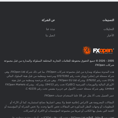
التصنيفات
عن الشركة
التحليلات
نبذة عنا
الأخبار
اتصل بنا
2005 -
2026
© جميع الحقوق محفوظة للعلامات التجارية المختلفة المملوكة والمدارة من قبل مجموعة
شركات FXOpen.
هذه المدونة مملوكة ومدارة من قبل مجموعة شركات FXOpen، بما في ذلك شركة FXOpen Ltd، وهي
شركة مسجلة في إنجلترا وويلز تحت رقم 07273392 ومرخصة ومنظمة من قبل هيئة السلوك المالي
(FCA) تحت رقم
579202
، وشركة FXOpen EU Ltd ، وهي شركة مرخصة ومنظمة من قبل هيئة
الأوراق المالية والبورصات القبرصية (CySEC) تحت رقم 194/13، وشركة ، وشركة FXOpen Markets
Limited، وهي شركة مسجلة حسب الأصول في جزيرة نيفيس تحت رقم C 42235.
عمر العميل يجب ألا يقل عن 18 عاما لاستخدام خدمات FXOpen.
المقالات المعروضة هي لأغراض إعلامية فقط ولا ينبغي اعتبارها نصائح استثمارية، كما أن الآراء أو
المعلومات أو وجهات النظر المذكورة في المقالات تخص كاتبها وحده، ولا تخص الشركة أو المؤسسة أو
اللجنة التي يعمل بها الكاتب أو غيرها من مجموعة المؤسسات أو الأفراد أو الشركات.
تحذير من المخاطر العالية:
FXOpen Ltd - عقود الفروقات (CFDs) هي أدوات معقدة وتنطوي على