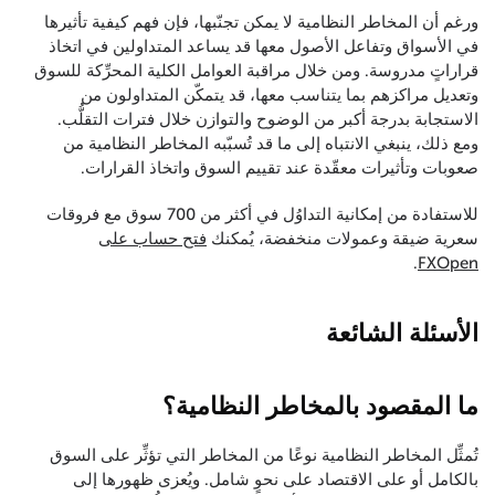
ورغم أن المخاطر النظامية لا يمكن تجنّبها، فإن فهم كيفية تأثيرها
في الأسواق وتفاعل الأصول معها قد يساعد المتداولين في اتخاذ
قراراتٍ مدروسة. ومن خلال مراقبة العوامل الكلية المحرِّكة للسوق
وتعديل مراكزهم بما يتناسب معها، قد يتمكّن المتداولون من
الاستجابة بدرجة أكبر من الوضوح والتوازن خلال فترات التقلُّب.
ومع ذلك، ينبغي الانتباه إلى ما قد تُسبّبه المخاطر النظامية من
صعوبات وتأثيرات معقّدة عند تقييم السوق واتخاذ القرارات.
للاستفادة من إمكانية التداوُل في أكثر من 700 سوق مع فروقات
سعرية ضيقة وعمولات منخفضة، يُمكنك
فتح حساب على
.
FXOpen
الأسئلة الشائعة
ما المقصود بالمخاطر النظامية؟
تُمثِّل المخاطر النظامية نوعًا من المخاطر التي تؤثِّر على السوق
بالكامل أو على الاقتصاد على نحوٍ شامل. ويُعزى ظهورها إلى