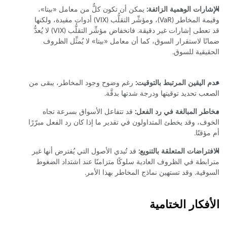
الإشارات الوهمية الزائفة:
يمكن أن تكون كلٌّ من معامل «بيتا»،
وقيمة المخاطر (VaR)، ومؤشِّر التقلُّب (VIX) أدوات مفيدة، ولكنها
قد تعطى إشارات غير دقيقة. فانخفاض مؤشِّر التقلُّب (VIX) لا يُعدُّ
ضمانًا لاستقرار السوق، كما أن معامل «بيتا» لا يُمثِّل الظروف
الحقيقية للسوق.
عدم اليقين المرتبط بالتوقيت:
رغم وضوح وجود المخاطر، يبقى من
الصعب تحديد توقيتها ودرجة شدتها بدقَّة.
مخاطر المبالغة في رد الفعل:
قد تتفاعل الأسواق بسرعة تجاه
الخوف، وقد يخطئ المتداولون في تقدير ما إذا كان رد الفعل مبرّرًا
أم مؤقتًا.
الافتراضات المتعلقة بالتنويع:
قد تُبدي الأصول التي يُفترض أنها غير
مترابطة في الظروف العادية سلوكًا متزامنًا عند اشتداد الضغوط
السوقية. وقد تستهين نماذج المخاطر بهذا الأمر.
الأفكار الختامية