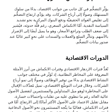
يؤثِّر التضخُّم في كل جانب من جوانب الاقتصاد، بدءًا من سلوك
المستهلك وصولًا إلى أرباح الشركات. وقد يؤدِّي ارتفاع التضخُّم
إلى تقليص العوائد الحقيقيَّة ودفع البنوك المركزية نحو تشديد
السياسة النقدية. أمَّا الانكماش السعري، رغم قلَّة حدوثه، فيُشير
إلى ضعف الطلب وتراجع الأسعار، وهو ما يميل أيضًا إلى الإضرار
بالأسهم. وتتأثَّر السلع والعملات والسندات على نحوٍ كبير غالبًا عند
صدور بيانات التضخُّم.
الدورات الاقتصادية
تُعَدُّ فترات الازدهار الاقتصادي وفترات الانكماش من أبرز الأمثلة
المعروفة على المخاطر النظامية، إذ تُؤثّر في مختلف جوانب
النشاط الاقتصادي بدءًا من توفير الوظائف وصولًا إلى نمو أرباح
الشركات. وخلال فترات التوسُّع الاقتصادي، تميل مُعدَّلات الإقبال
على المخاطرة (وهو ميل المتداولين والمستثمرين لتفضيل الأصول
عالية العائد رغم ما تنطوي عليه من تقلبات واحتمالات خسارة،
مقابل تقليل الاعتماد على الأصول الأكثر أمانًا) إلى الارتفاع. أمَّا في
فترات الانكماش، فغالبًا ما يتَّجه المستثمرون نحو الأصول الدفاعية