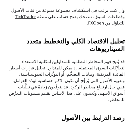
وإن كنت ترغب في استكشاف مجموعة متنوعة من فئات الأصول
وقِطاعات السوق، ننصحك بفتح حساب على منصَّة
TickTrader
للتداوُل من FXOpen.
تحليل الاقتصاد الكلي والتخطيط متعدد
السيناريوهات
قد يُتيح فهم المخاطر النظامية للمتداولين إمكانية الاستعداد
لتحرُّكات السوق المحتملة. إذ يمكن للمتداول تحليل قرارات أسعار
الفائدة المرتقبة، وبيانات التضخُّم، أو التوتُّرات الجيوسياسية،
وتقييم الأصول التي يُرجَّح أن تكون الأكثر حساسية لهذه العوامل.
ففي حال ارتفاع مخاطر الركود، قد يتوقَّعون زيادةً في تقلُّبات
أسواق الأسهم، ويُعيدون على هذا الأساس تقييم مستويات التعرُّض
للمخاطر.
رصد الترابط بين الأصول