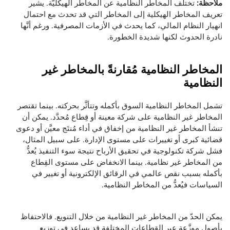
ملاحظة:
تختلف المخاطر النظامية عن المخاطر الهيكليَّة. يشير
تعريف المخاطر الهيكلية إلى المخاطر التي قد تحدث مع احتمال
انهيار النظام المالي، كما يحدث في الأزمات المصرفية. ورغم أنَّها
نادرة الحدوث لكنها شديدة الخطورة.
المخاطر النظامية مُقارنةً بالمخاطر غير
النظامية
تشمل المخاطر النظامية السوق بأكمله وتتأثَّر بحركته. بينما تقتصر
المخاطر غير النظامية على شركة معينة أو قِطاع مُحدَّد. يمكن أن
تنشأ المخاطر غير النظامية من إخفاق في أداء مُنتَج معيَّن أو دعوى
قضائية كبرى أو تغييرات على مستوى الإدارة. على سبيل المثال،
فشل شركة تكنولوجية في تحقيق الأرباح نتيجة سوء التنفيذ يُعدُّ
من المخاطر غير نظامية. بينما الانخفاض على مستوى القِطاع
بأكمله بسبب نقص عالمي في الرقائق الإلكترونية أو تغيير في
السياسات فيُعدُّ من المخاطر النظامية.
يمكن الحدّ من المخاطر غير النظامية من خلال التنويع. فالاحتفاظ
بأصول موزَّعة عبر القِطاعات المختلفة قد يساعد في توزيع