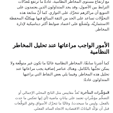
مع ارتفاع مستوى المخاطر النظامية، عادةً ما ترتفع مُعدَّلات
الترابط بين الأصول، وقد يجد المتداولون الذين يعتمدون على
التنويع أن مراكزهم تتحرَّك على التوازي. كما أنَّ متابعة هذه
التحوُّلات تساعد على الحد من الثقة المبالغ فيها بهيكليَّة المحفظة
الاستثماريَّة، وتُشجِّع على اعتماد ضوابط أكثر ديناميكية لإدارة
المخاطر.
الأمور الواجب مراعاتها عند تحليل المخاطر
النظامية
كما أشرنا سابقًا، المخاطر النظامية غالبًا ما تكون غير متوقَّعة ولا
يمكن تجنُّبها بالكامل. وهناك عناصر إضافية يجب مراعاتها عند
تحليل هذه المخاطر. وفيما يلي بعض النقاط التي يراعيها
المتداولون عادةً:
المؤشِّرات المتأخرة:
تُعدُّ مقاييس مثل الناتج المحلي الإجمالي أو
التضخُّم مؤشِّراتٍ تعتمد على بياناتٍ ماضية (أي إنها تعكس ما حدث
بالفعل، وليس ما سيحدث). وغالبًا ما تتحرَّك الأسواق وفق التوقُّعات
قبل أن تؤكِّد البياناتُ الاقتصادية الاتجاه السائد الفعلي.