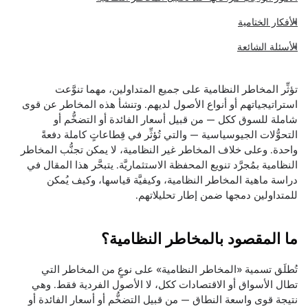
الأفكار الختامية
الأسئلة الشائعة
تؤثِّر المخاطر النظامية على جميع المتداولين، مهما تنوَّعت
استراتيجياتهم أو أنواع الأصول لديهم. وتنشأ هذه المخاطر عن قوى
شاملة للسوق ككل — من قبيل أسعار الفائدة أو التضخُّم أو
التحوُّلات الجيوسياسية — والتي تُؤثِّر في قِطاعاتٍ كاملة دفعةً
واحدة. وعلى خلاف المخاطر غير النظامية، لا يمكن تجنُّب المخاطر
النظامية بمُجرَّد تنويع المحفظة الاستثماريَّة. يتبحَّر هذا المقال في
دراسة ماهية المخاطر النظامية، وكيفيَّة قياسها، وكيف يُمكن
للمتداولين دمجها ضمن إطار تحليلاتهم.
ما المقصود بالمخاطر النظامية؟
تُطلَق تسمية «المخاطر النظامية» على نوعٍ من المخاطر التي
تطال الأسواق أو الاقتصادات ككل، لا الأصول الفردية فقط. وهي
نتيجة قوى واسعة النطاق — من قبيل التضخُّم أو أسعار الفائدة أو