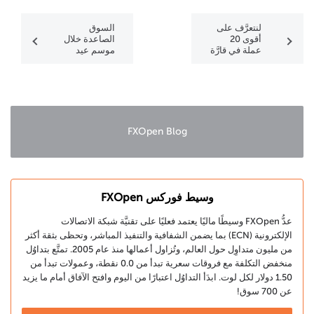
لنتعرَّف على
السوق
أقوى 20
الصاعدة خلال
عملة في قارَّة
موسم عيد
إفريقيا
الميلاد
(Santa Claus
Rally):
لنتعرَّف على
المفهوم
والإطار
التاريخي
FXOpen Blog
والتأثير
المتوقَّع على
أداء الأسواق
في 2025
وسيط فوركس FXOpen
عدُّ FXOpen وسيطًا ماليًا يعتمد فعليًا على تقنيَّة شبكة الاتصالات
الإلكترونية (ECN) بما يضمن الشفافية والتنفيذ المباشر، وتحظى بثقة أكثر
من مليون متداوِل حول العالم، وتُزاول أعمالها منذ عام 2005. تمتَّع بتداوُل
منخفض التكلفة مع فروقات سعرية تبدأ من 0.0 نقطة، وعمولات تبدأ من
1.50 دولار لكل لوت. ابدَأ التداوُل اعتبارًا من اليوم وافتح الآفاق أمام ما يزيد
عن 700 سوق!