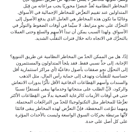
المخاطر النظامية تُعدُّ عنصرًا محوريًا يجب مراعاته من قِبَل
المتداولين عند تقييم التعرُّض للمخاطر الإجمالية في الأسواق.
وغالبًا ما تكون هذه المخاطر هي العامل الذي يدفع الأصول إلى
التحرُّك على نحوٍ مترابط، لا سيَّما في أوقات الضغوط والتوتُّر في
الأسواق. ولهذا السبب يمكن أن تبدأ الأسهم والسلع وحتى العملات
بالتحرُّك في الاتجاه ذاته خلال فترات التقلُّب الشديد.
إذًا، هل من الممكن الحدّ من المخاطر النظامية عن طريق التنويع؟
الإجابة، إلى حدٍّ نسبي فقط. فقد يلجأ المتداولون والمستثمرون
إلى التحوُّل نحو صفقات بأصول دفاعيَّة (أي مراكز استثمارية أقل
حساسية للتقلُّبات وتهدف إلى حماية رأس المال، مثل الذهب
والسندات وأسهم القِطاعات الدفاعية الأقل تأثُّرًا بدورات الانتعاش
والركود، لأنَّ الطلب على منتجاتها وخدماتها يبقى مُستقرًّا نسبيًا
حتى في أوقات الأزمات كالرعاية الصحية بدلًا من القِطاعات الأكثر
تعرُّضًا للمخاطر مثل التكنولوجيا) للحدّ من التراجُعات المحتملة.
ومهما تنوَّعت المحفظة، فإنَّ التعرُّض لهذه المخاطر يبقى قائمًا
لأنَّها مرتبطة بحركات السوق الواسعة وليست بالأحداث المؤثرة
على كل أصل على حدة.