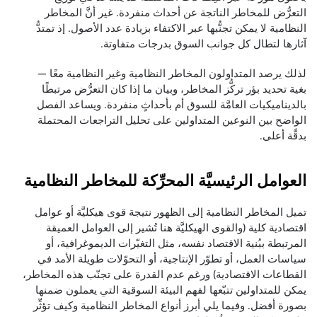
التعرُّض للمخاطر الناتجة عن أحداث منفردة. غير أنَّ المخاطر
النظامية لا يمكن تجنُّبها عبر الاكتفاء بزيادة عدد الأصول. إذ تمتدُّ
آثارها لتطال كل جوانب السوق بدرجات متفاوتة.
لذلك يرصد المتداولون المخاطر النظامية وغير النظامية معًا —
بغية تحديد بؤر تركُّز المخاطر، وبيان ما إذا كان التعرُّض مرتبطًا
بالديناميكيات العامَّة للسوق أم بأحداثٍ منفردة. ويساعد الفصل
الواضح بين النوعين المتداولين على تحليل التراجعات المحتملة
بدقَّة أعلى.
العوامل الرئيسيَّة المحرِّكة للمخاطر النظامية
تميل المخاطر النظامية إلى الظهور نتيجة قوى هيكليَّة أو عوامل
اقتصادية كلية (والقوى الهيكليَّة هنا تُشير إلى العوامل العميقة
المرتبطة ببُنية الاقتصاد نفسه، مثل التغيّرات الديموغرافية، أو
سياسات العمل، أو تطوّر الإنتاجية، أو التحوّلات طويلة الأمد في
القطاعات الاقتصادية) ورغم عدم القدرة على تجنّب هذه المخاطر،
يمكن للمتداولين تتبّعها لفهم البيئة السوقية التي يعملون ضمنها
بصورة أفضل. وفيما يلي أبرز أنواع المخاطر النظامية وكيف تؤثِّر