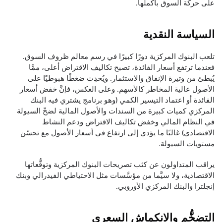
على حركة السوق بأكملها.
السياسة النقدية
تلعب البنوك المركزية دورًا كبيرًا في رسم معالم ظروف السوق.
فعندما ترتفع أسعار الفائدة، تصبح تكاليف الاقتراض أعلى، ممَّا
يُبطئ من وتيرة الإنفاق والاستثمار. ويُحدِث ضغطًا هبوطيًا على
الأصول عالية المخاطر كالأسهم. وعلى العكس، فإنَّ خفض أسعار
الفائدة أو اعتماد التيسير الكمي (وهو برنامج يشتري فيه البنك
المركزي كميات كبيرة من السندات والأصول المالية لضخّ السيولة
في النظام المالي وخفض تكاليف الاقتراض ودعم النشاط
الاقتصادي) غالبًا ما يؤدي إلى ارتفاع في أسعار الأصول مع تحسّن
مستويات السيولة.
يراقب المتداولون عن كثب تصريحات البنوك المركزية وتوقُّعاتها
الاقتصادية، ولا سيَّما من مؤسَّسات مثل الاحتياطي الفيدرالي وبنك
إنجلترا والبنك المركزي الأوروبي.
التضخُّم والانكماش السعري