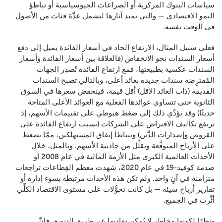
سياسات البنوك المركزية أو الصراعات الجيوسياسية أو تباطؤ
النمو الاقتصادي — والتي تمتد آثارها لتشمل عدَّة فئات من الأصول
في الوقت نفسه.
فعلى سبيل المثال، الارتفاع الحاد في أسعار الفائدة يميل إلى دفع
أسعار السندات نحو الانخفاض (فالعلاقة بين أسعار الفائدة وأسعار
السندات عكسية بطبيعتها، فمع ارتفاع الفائدة تُصدِر الجهات
المُقترِضة سندات جديدة بعائد أعلى، وبالتالي تصبح السندات
القديمة (ذات العائد الأقل) أقل قيمة، فينخفض سعرها في السوق
الثانوية حتى تتساوى عوائدها الفعلية مع العوائد الأعلى المتاحة
حديثًا) وقد يؤدِّي ذلك إلى ضغط هبوطي على تقييمات الأسهم، إذ
ترتفع تكاليف الاقتراض على الشركات (بسبب ارتفاع الفائدة على
القروض وإصدارات الدَّين) ويتباطأ إنفاق المستهلكين، ممَّا يضغط
على الأرباح المتوقَّعة ويقلِّل من جاذبية الأسهم. وبالمثل، خلال
الأحداث العالمية الكبرى مثل الأزمة المالية في عام 2008 أو
صدمة كوفيد-19 في عام 2020، شهدت معظم القِطاعات تراجعات
متزامنة في آنٍ واحد. ولم تكن هذه الأحداث مرتبطة بسوء إدارة أو
تقارير أرباح سيئة — بل كانت تحوُّلات على مستوى الاقتصاد الكلِّي
أثَّرت في الجميع.
ونظرًا لكونها مخاطر لا يُمكن تفاديها عن طريق التنويع، فإنَّ