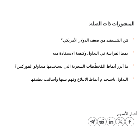
المنشورات ذات الصلة:
مَن المُستفيد من ضعف الدولار الأمريكي؟
نمط الفراشة في التداول وكيفية الاستفادة منه
ما أبرز أنماط المُخطَّطات السعرية التي يستخدمها متداولو الفوركس؟
التداول باستخدام أنماط الابتلاع وفهم بنيتها وأساليب تطبيقها
أخبار الأسهم