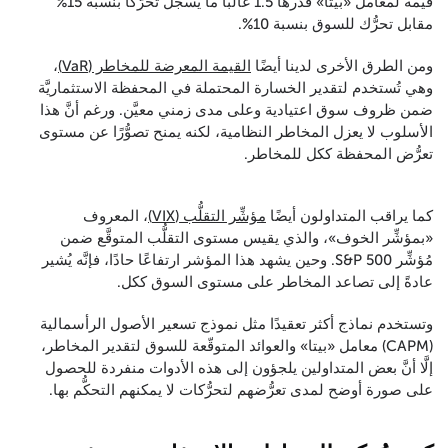
قيمة لمعامل «بيتا» قدرها 1.5 غالبًا ما يسجّل تحرّكًا بنسبة 15%
مقابل تحرُّك للسوق بنسبة 10%.
ومن الطرق الأخرى لدينا أيضًا
القيمة المعرضة للمخاطر (VaR)
،
وهي تُستخدم لتقدير الخسارة المحتملة في المحفظة الاستثماريَّة
ضمن ظروف سوق اعتيادية وعلى مدى زمني معيَّن. ورغم أنَّ هذا
الأسلوب لا يعزل المخاطر النظامية، لكنه يمنح تصوُّرًا عن مستوى
تعرُّض المحفظة ككل للمخاطر.
كما يراقب المتداولون أيضًا
مؤشِّر التقلُّب (VIX)
، المعروف
«بمؤشِّر الخوف»، والذي يقيس مستوى التقلُّب المتوقَّع ضمن
مُؤشِّر S&P 500. وحين يشهد هذا المؤشر ارتفاعًا حادًا، فإنَّه يُشير
عادةً إلى تصاعد المخاطر على مستوى السوق ككل.
وتستخدم نماذج أكثر تعقيدًا مثل نموذج تسعير الأصول الرأسمالية
(CAPM) معامل «بيتا» والعوائد المتوقّعة للسوق لتقدير المخاطر،
إلَّا أنَّ بعض المتداولين يلجؤون إلى هذه الأدوات منفردة للحصول
على صورة أوضح لمدى تعرُّضهم لتحرُّكات لا يمكنهم التحكُّم بها.