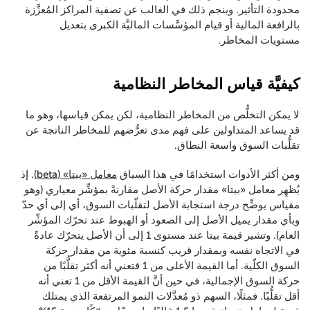
محدودة التأثير. وينجم ذلك في الغالب عن تصفية المراكز المُعزَّزة
بالرافعة المالية أو قيام المؤسَّسات الماليَّة الكبرى بتعديل
مستويات المخاطر.
كيفيَّة قياس المخاطر النظامية
لا يمكن التخلُّص من المخاطر النظامية، لكن يمكن قياسها، وهو ما
قد يساعد المتداولين على فهم مدى تعرُّضهم للمخاطر الناتجة عن
تقلُّبات السوق واسعة النطاق.
ومن أكثر الأدوات استخدامًا في هذا السياق
معامل «بيتا» (beta)
. إذ
يُظهِر معامل «بيتا» مقدار حركة الأصل مقارنةً بمؤشِّر معياري (وهو
مقياس يوضِّح درجة استجابة الأصل لتقلّبات السوق، أي إلى أي حدّ
وبأي مقدار يميل الأصل إلى الصعود أو الهبوط عند تحرّك المؤشِّر
العام). وتشير قيمة بيتا عند مستوى 1 إلى أن الأصل يتحرّك عادةً
في الاتجاه نفسه وبمقدار قريب كنسبة مئوية من مقدار حركة
السوق الكلّية. أما القيمة الأعلى من 1 فتعني أنه أكثر تقلُّبًا من
حركة السوق الإجمالية، في حين أنَّ القيمة الأقل من 1 تعني أنه
أقل تقلُّبًا. فمثلًا، السهم ذو مُعدَّلات النمو المرتفعة الذي يمتلك