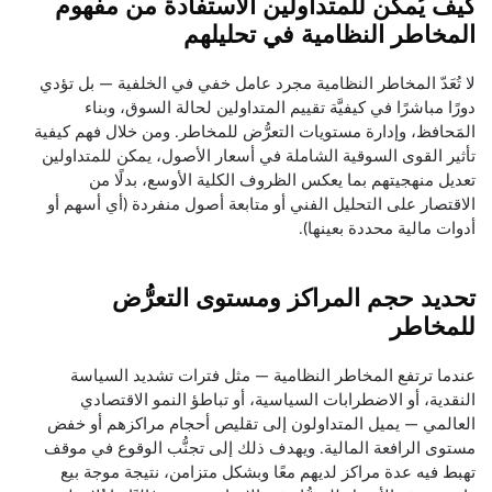
كيف يُمكن للمتداولين الاستفادة من مفهوم
المخاطر النظامية في تحليلهم
لا تُعَدّ المخاطر النظامية مجرد عامل خفي في الخلفية — بل تؤدي
دورًا مباشرًا في كيفيَّة تقييم المتداولين لحالة السوق، وبناء
المَحافظ، وإدارة مستويات التعرُّض للمخاطر. ومن خلال فهم كيفية
تأثير القوى السوقية الشاملة في أسعار الأصول، يمكن للمتداولين
تعديل منهجيتهم بما يعكس الظروف الكلية الأوسع، بدلًا من
الاقتصار على التحليل الفني أو متابعة أصول منفردة (أي أسهم أو
أدوات مالية محددة بعينها).
تحديد حجم المراكز ومستوى التعرُّض
للمخاطر
عندما ترتفع المخاطر النظامية — مثل فترات تشديد السياسة
النقدية، أو الاضطرابات السياسية، أو تباطؤ النمو الاقتصادي
العالمي — يميل المتداولون إلى تقليص أحجام مراكزهم أو خفض
مستوى الرافعة المالية. ويهدف ذلك إلى تجنُّب الوقوع في موقف
تهبط فيه عدة مراكز لديهم معًا وبشكل متزامن، نتيجة موجة بيع