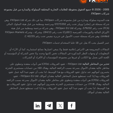
2005 -
2026
© جميع الحقوق محفوظة للعلامات التجارية المختلفة المملوكة والمدارة من قبل مجموعة
شركات FXOpen.
هذه المدونة مملوكة ومدارة من قبل مجموعة شركات FXOpen، بما في ذلك شركة FXOpen Ltd، وهي
شركة مسجلة في إنجلترا وويلز تحت رقم 07273392 ومرخصة ومنظمة من قبل هيئة السلوك المالي
(FCA) تحت رقم
579202
، وشركة FXOpen EU Ltd ، وهي شركة مرخصة ومنظمة من قبل هيئة
الأوراق المالية والبورصات القبرصية (CySEC) تحت رقم 194/13، وشركة ، وشركة FXOpen Markets
Limited، وهي شركة مسجلة حسب الأصول في جزيرة نيفيس تحت رقم C 42235.
عمر العميل يجب ألا يقل عن 18 عاما لاستخدام خدمات FXOpen.
المقالات المعروضة هي لأغراض إعلامية فقط ولا ينبغي اعتبارها نصائح استثمارية، كما أن الآراء أو
المعلومات أو وجهات النظر المذكورة في المقالات تخص كاتبها وحده، ولا تخص الشركة أو المؤسسة أو
اللجنة التي يعمل بها الكاتب أو غيرها من مجموعة المؤسسات أو الأفراد أو الشركات.
تحذير من المخاطر العالية:
FXOpen Ltd - عقود الفروقات (CFDs) هي أدوات معقدة وتنطوي على
مخاطر عالية بفقدان الأموال بسرعة بسبب الرافعة المالية. وهناك 60٪ من حسابات مستثمري التجزئة
يخسرون أموالهم عند تداول عقود الفروقات مع هذا الوسيط، لذا يجب أن تفهم جيدا آلية عمل عقود
الفروقات وما إذا كنت تستطيع تحمل المخاطر العالية بفقدان أموالك. FXOpen EU Ltd - عقود
الفروقات (CFDs) هي أدوات معقدة وتنطوي على مخاطر عالية بفقدان الأموال بسرعة بسبب الرافعة
المالية. وهناك 77.78٪ من حسابات مستثمري التجزئة يخسرون أموالهم عند تداول عقود الفروقات مع
هذا الوسيط، لذا يجب أن تفهم جيدا آلية عمل عقود الفروقات وما إذا كنت تستطيع تحمل المخاطر
العالية بفقدان أموالك.