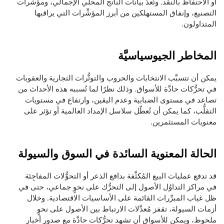
أو الاحتفاظ بالنقد. وتُعدُّ بيانات الناتج المحلي الإجمالي، ومؤشرات
التصنيع، وإنفاق المستهلكين من أبرز المؤشِّرات التي يراقبها
المتداولون.
المخاطر الجيوسياسيَّة
يمكن أن تتسبَّب الانتخابات والحروب والتوتُّرات التجارية والعقوبات
في تحرُّكات حادَّة للأسواق. وذلك نظرًا لما تُسببه هذه الأحداث من
تصاعد في مستوى الضبابية وعدم اليقين، وارتفاع في مستويات
التقلُّب، كما يمكن أن تُعطّل سلاسل الإمداد العالمية أو تؤثر على
معنويات المستثمرين.
الحالة المعنوية السائدة في السوق والسيولة
قد تدفع عمليات البيع المُكثَّفة بدافع الذعر أو التحوُّلات المفاجِئة
في مراكز التداوُل الأصول إلى التحرُّك على نحوٍ جماعي، حتى في
ظل غياب المبرِّرات القائمة على الأساسيات الاقتصادية. وخلال
أزمات السيولة، تقفز مُعدَّلات الارتباط بين الأصول على نحوٍ
ملحوظ، ويمكن للأسواق أن تشهد تحرُّكات حادَّة مع صدور أخبار