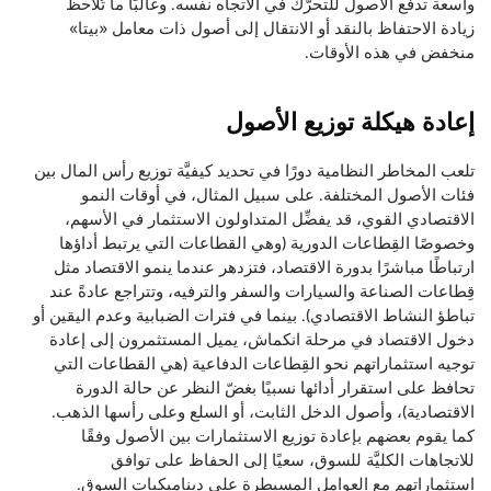
واسعة تدفع الأصول للتحرُّك في الاتجاه نفسه. وغالبًا ما تُلاحظ
زيادة الاحتفاظ بالنقد أو الانتقال إلى أصول ذات معامل «بيتا»
منخفض في هذه الأوقات.
إعادة هيكلة توزيع الأصول
تلعب المخاطر النظامية دورًا في تحديد كيفيَّة توزيع رأس المال بين
فئات الأصول المختلفة. على سبيل المثال، في أوقات النمو
الاقتصادي القوي، قد يفضِّل المتداولون الاستثمار في الأسهم،
وخصوصًا القِطاعات الدورية (وهي القطاعات التي يرتبط أداؤها
ارتباطًا مباشرًا بدورة الاقتصاد، فتزدهر عندما ينمو الاقتصاد مثل
قِطاعات الصناعة والسيارات والسفر والترفيه، وتتراجع عادةً عند
تباطؤ النشاط الاقتصادي). بينما في فترات الضبابية وعدم اليقين أو
دخول الاقتصاد في مرحلة انكماش، يميل المستثمرون إلى إعادة
توجيه استثماراتهم نحو القِطاعات الدفاعية (هي القطاعات التي
تحافظ على استقرار أدائها نسبيًا بغضّ النظر عن حالة الدورة
الاقتصادية)، وأصول الدخل الثابت، أو السلع وعلى رأسها الذهب.
كما يقوم بعضهم بإعادة توزيع الاستثمارات بين الأصول وفقًا
للاتجاهات الكليَّة للسوق، سعيًا إلى الحفاظ على توافق
استثماراتهم مع العوامل المسيطرة على ديناميكيات السوق.