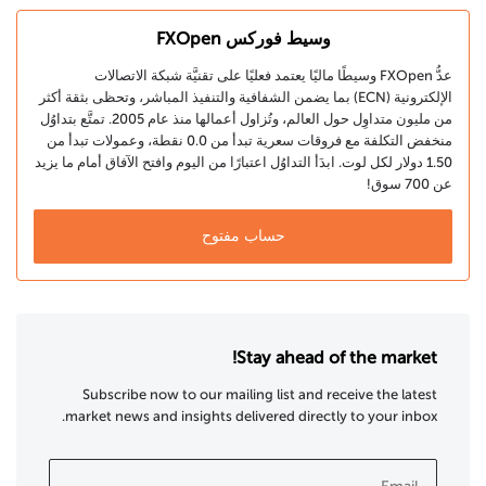
وسيط فوركس FXOpen
عدُّ FXOpen وسيطًا ماليًا يعتمد فعليًا على تقنيَّة شبكة الاتصالات
الإلكترونية (ECN) بما يضمن الشفافية والتنفيذ المباشر، وتحظى بثقة أكثر
من مليون متداوِل حول العالم، وتُزاول أعمالها منذ عام 2005. تمتَّع بتداوُل
منخفض التكلفة مع فروقات سعرية تبدأ من 0.0 نقطة، وعمولات تبدأ من
1.50 دولار لكل لوت. ابدَأ التداوُل اعتبارًا من اليوم وافتح الآفاق أمام ما يزيد
عن 700 سوق!
حساب مفتوح
Stay ahead of the market!
Subscribe now to our mailing list and receive the latest
market news and insights delivered directly to your inbox.