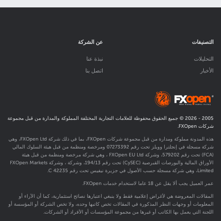
التصنيفات
عن الشركة
التحليلات
نبذة عنا
الأخبار
اتصل بنا
2005 -
2026
© جميع الحقوق محفوظة للعلامات التجارية المختلفة المملوكة والمدارة من قبل مجموعة
شركات FXOpen.
هذه المدونة مملوكة ومدارة من قبل مجموعة شركات FXOpen، بما في ذلك شركة FXOpen Ltd، وهي
شركة مسجلة في إنجلترا وويلز تحت رقم 07273392 ومرخصة ومنظمة من قبل هيئة السلوك المالي
(FCA) تحت رقم
579202
، وشركة FXOpen EU Ltd ، وهي شركة مرخصة ومنظمة من قبل هيئة
الأوراق المالية والبورصات القبرصية (CySEC) تحت رقم 194/13، وشركة ، وشركة FXOpen Markets
Limited، وهي شركة مسجلة حسب الأصول في جزيرة نيفيس تحت رقم C 42235.
عمر العميل يجب ألا يقل عن 18 عاما لاستخدام خدمات FXOpen.
المقالات المعروضة هي لأغراض إعلامية فقط ولا ينبغي اعتبارها نصائح استثمارية، كما أن الآراء أو
المعلومات أو وجهات النظر المذكورة في المقالات تخص كاتبها وحده، ولا تخص الشركة أو المؤسسة أو
اللجنة التي يعمل بها الكاتب أو غيرها من مجموعة المؤسسات أو الأفراد أو الشركات.