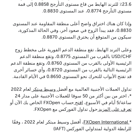
23.6٪ للترند الهابط من قاع مستوى التأرجح 0.8858 إلى قمة
مستوى التأرجح 0.8774، عند المستوى 0.8830.
وإذا كان هناك اختراق واضح أعلى منطقة المقاومة عند المستوى
0.8830، فقد يبدأ الزوج في صعود أخر، وفي الحالة المذكورة،
سيكون من المتوقع أن يخترق المستوى 0.8870.
وعلى الترند الهابط، تقع منطقة الدعم الفورية على مخطط زوج
USD/CHF بالقرب من المستوى 0.8775، وتقع منطقة الدعم
الرئيسية الأولى بالقرب من المستوى 0.8760، وتقع منطقة الدعم
الرئيسية التالية بالقرب من المستوى 0.8720، وأي خسائر أخرى
قد تفتح الأبواب للتحرك نحو المستوى 0.8650 في الأيام القادمة.
تداول العملات الأجنبية العالمية مع أفضل
وسيط مبتكر
لعام 2022
*، اختر من بين أكثر من 50 سوقا للعملات الأجنبية على مدار 24
ساعة/5 أيام في الأسبوع،
افتح
حساب FXOpen الخاص بك الآن أو
تعرف على المزيد
حول تداول الفوركس مع FXOpen.
*
FXOpen International
، أفضل وسيط مبتكر لعام 2022 ، وفقًا
للرابطة الدولية لمتداولي الفوركس (IAFT)