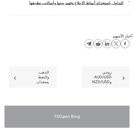
التداول باستخدام أنماط الابتلاع وفهم بنيتها وأساليب تطبيقها
أخبار الأسهم
زوجي
الذهب
AUD/USD
والنفط
وNZD/USD
يصعدان
يستمران في
الهبوط
FXOpen Blog