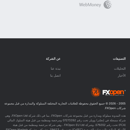
التصنيفات
عن الشركة
التحليلات
نبذة عنا
الأخبار
اتصل بنا
2005 -
2026
© جميع الحقوق محفوظة للعلامات التجارية المختلفة المملوكة والمدارة من قبل مجموعة
شركات FXOpen.
هذه المدونة مملوكة ومدارة من قبل مجموعة شركات FXOpen، بما في ذلك شركة FXOpen Ltd، وهي
شركة مسجلة في إنجلترا وويلز تحت رقم 07273392 ومرخصة ومنظمة من قبل هيئة السلوك المالي
(FCA) تحت رقم
579202
، وشركة FXOpen EU Ltd ، وهي شركة مرخصة ومنظمة من قبل هيئة
الأوراق المالية والبورصات القبرصية (CySEC) تحت رقم 194/13، وشركة ، وشركة FXOpen Markets