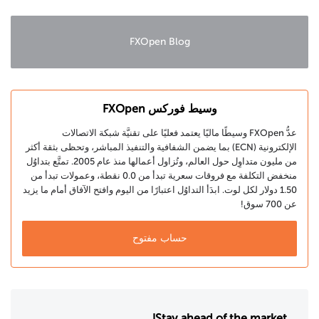
في الصعود
FXOpen Blog
وسيط فوركس FXOpen
عدُّ FXOpen وسيطًا ماليًا يعتمد فعليًا على تقنيَّة شبكة الاتصالات
الإلكترونية (ECN) بما يضمن الشفافية والتنفيذ المباشر، وتحظى بثقة أكثر
من مليون متداوِل حول العالم، وتُزاول أعمالها منذ عام 2005. تمتَّع بتداوُل
منخفض التكلفة مع فروقات سعرية تبدأ من 0.0 نقطة، وعمولات تبدأ من
1.50 دولار لكل لوت. ابدَأ التداوُل اعتبارًا من اليوم وافتح الآفاق أمام ما يزيد
عن 700 سوق!
حساب مفتوح
Stay ahead of the market!