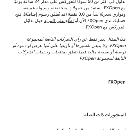
تداوَل في أكثر من 50 سوقًا للفوركس على مدار 24 ساعة يوميًا
مع FXOpen. استفِد من عمولاتٍ منخفضة، وسيولة عميقة،
وفوارق سعريَّة تبدأ من 0.0 نقطة (قد تُطبَّق رسوم إضافيَّة).
افتَح
حسابك لدى FXOpen الآن أو
اطَّلع على المزيد
حول تداوُل
الفوركس مع FXOpen.
هذا المقال يعبر فقط عن رأي الشركات التابعة لمجموعة
FXOpen، ولا ينبغي تفسيرها أو تأويلها على أنها عرض أو دعوة أو
توصية أو نصيحة مالية فيما يتعلق بمنتجات وخدمات الشركات
التابعة لمجموعة FXOpen.
FXOpen
المنشورات ذات الصلة: