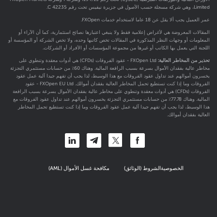
Limited، وهي شركة مسجلة حسب الأصول في جزيرة نيفيس تحت رقم C 42235.
عمر العميل يجب ألا يقل عن 18 عاما لاستخدام خدمات FXOpen.
المقالات المعروضة هي لأغراض إعلامية فقط ولا ينبغي اعتبارها نصائح استثمارية، كما أن الآراء أو
المعلومات أو وجهات النظر المذكورة في المقالات تخص كاتبها وحده، ولا تخص الشركة أو المؤسسة أو
اللجنة التي يعمل بها الكاتب أو غيرها من مجموعة المؤسسات أو الأفراد أو الشركات.
تحذير من المخاطر العالية:
FXOpen Ltd - عقود الفروقات (CFDs) هي أدوات معقدة وتنطوي على
مخاطر عالية بفقدان الأموال بسرعة بسبب الرافعة المالية. وهناك 60٪ من حسابات مستثمري التجزئة
يخسرون أموالهم عند تداول عقود الفروقات مع هذا الوسيط، لذا يجب أن تفهم جيدا آلية عمل عقود
الفروقات وما إذا كنت تستطيع تحمل المخاطر العالية بفقدان أموالك. FXOpen EU Ltd - عقود
الفروقات (CFDs) هي أدوات معقدة وتنطوي على مخاطر عالية بفقدان الأموال بسرعة بسبب الرافعة
المالية. وهناك 77.78٪ من حسابات مستثمري التجزئة يخسرون أموالهم عند تداول عقود الفروقات مع
هذا الوسيط، لذا يجب أن تفهم جيدا آلية عمل عقود الفروقات وما إذا كنت تستطيع تحمل المخاطر
العالية بفقدان أموالك.
الخصوصية
الشروط (الوثائق)
مكافحة غسل الأموال (AML)