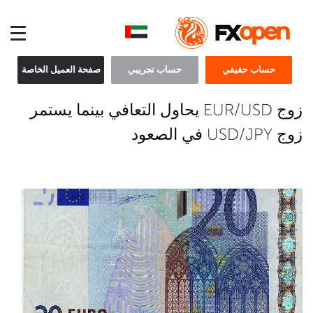
حساب حقيقي
حساب تجريبي
صفحة العميل الخاصة
زوج EUR/USD يحاول التعافي بينما يستمر
زوج USD/JPY في الصعود