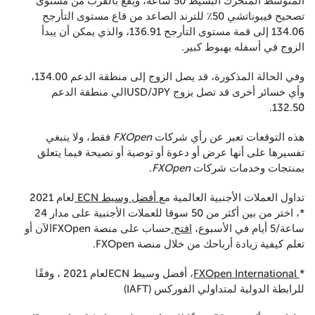
المتوسط المتحرك البسيط 50 ساعة، ويقع بالقرب من مستوى
تصحيح فيبوناتشي 50٪ للترند الصاعد من قاع مستوى التأرجح
134.06 إلى قمة مستوى التأرجح 136.91، والذي يمكن أن يبدأ
الزوج في أسفله بهبوط كبير.
وفي الحالة المذكورة، قد يصل الزوج إلى منطقة الدعم 134.00،
وأي خسائر أخرى قد تصل بزوج USD/JPYالي منطقة الدعم
132.50.
هذه التوقعات تعبر عن رأي شركات
FXOpen
فقط، ولا ينبغي
تفسيرها على أنها عرض أو دعوة أو توصية أو نصيحة فيما يتعلق
بمنتجات وخدمات شركات
FXOpen.
تداول العملات الأجنبية العالمية مع
أفضل وسيط ECN
لعام 2021
*، اختر من بين أكثر من 50 سوقا للعملات الأجنبية على مدار 24
ساعة/5 أيام في الأسبوع،
افتح
حساب على منصة FXOpenالآن أو
تعلم كيفية زيادة أرباحك من خلال منصة FXOpen.
*
FXOpen International
، أفضل وسيط ECNلعام 2021 ، وفقًا
للرابطة الدولية لمتداولي الفوركس (IAFT)