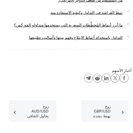
مَن المُستفيد من ضعف الدولار الأمريكي؟
نمط الفراشة في التداول وكيفية الاستفادة منه
ما أبرز أنماط المُخطَّطات السعرية التي يستخدمها متداولو الفوركس؟
التداول باستخدام أنماط الابتلاع وفهم بنيتها وأساليب تطبيقها
أخبار الأسهم
زوج
زوج
AUD/USD
GBP/USD
يهبط بشدة
يحاول التعافي
بينما يبدأ زوج
بينما يستمر
EUR/GBP
زوج
الصعود
NZD/USD