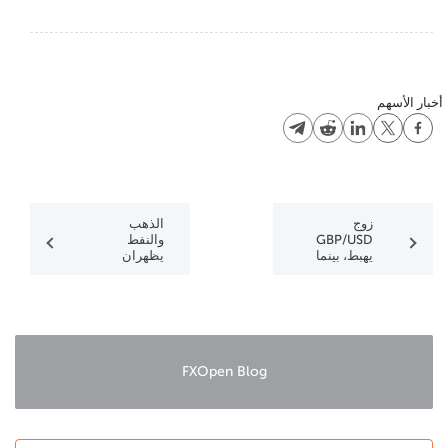
أخبار الأسهم
زوج
الذهب
GBP/USD
والنفط
يهبط، بينما
يظهران
يصعد زوج
إشارات الترند
USD/CAD
الهابط
FXOpen Blog