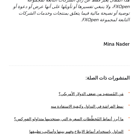
هذا المقال يعبر فقط عن رأي الشركات التابعة لمجموعة
FXOpen، ولا ينبغي تفسيرها أو تأويلها على أنها عرض أو دعوة أو
توصية أو نصيحة مالية فيما يتعلق بمنتجات وخدمات الشركات
التابعة لمجموعة FXOpen.
Mina Nader
المنشورات ذات الصلة:
مَن المُستفيد من ضعف الدولار الأمريكي؟
نمط الفراشة في التداول وكيفية الاستفادة منه
ما أبرز أنماط المُخطَّطات السعرية التي يستخدمها متداولو الفوركس؟
التداول باستخدام أنماط الابتلاع وفهم بنيتها وأساليب تطبيقها