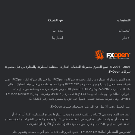
التصنيفات
عن الشركة
التحليلات
نبذة عنا
الأخبار
اتصل بنا
2005 -
2026
© جميع الحقوق محفوظة للعلامات التجارية المختلفة المملوكة والمدارة من قبل مجموعة
شركات FXOpen.
هذه المدونة مملوكة ومدارة من قبل مجموعة شركات FXOpen، بما في ذلك شركة FXOpen Ltd، وهي
شركة مسجلة في إنجلترا وويلز تحت رقم 07273392 ومرخصة ومنظمة من قبل هيئة السلوك المالي
(FCA) تحت رقم
579202
، وشركة FXOpen EU Ltd ، وهي شركة مرخصة ومنظمة من قبل هيئة
الأوراق المالية والبورصات القبرصية (CySEC) تحت رقم 194/13، وشركة ، وشركة FXOpen Markets
Limited، وهي شركة مسجلة حسب الأصول في جزيرة نيفيس تحت رقم C 42235.
عمر العميل يجب ألا يقل عن 18 عاما لاستخدام خدمات FXOpen.
المقالات المعروضة هي لأغراض إعلامية فقط ولا ينبغي اعتبارها نصائح استثمارية، كما أن الآراء أو
المعلومات أو وجهات النظر المذكورة في المقالات تخص كاتبها وحده، ولا تخص الشركة أو المؤسسة أو
اللجنة التي يعمل بها الكاتب أو غيرها من مجموعة المؤسسات أو الأفراد أو الشركات.
تحذير من المخاطر العالية:
FXOpen Ltd - عقود الفروقات (CFDs) هي أدوات معقدة وتنطوي على