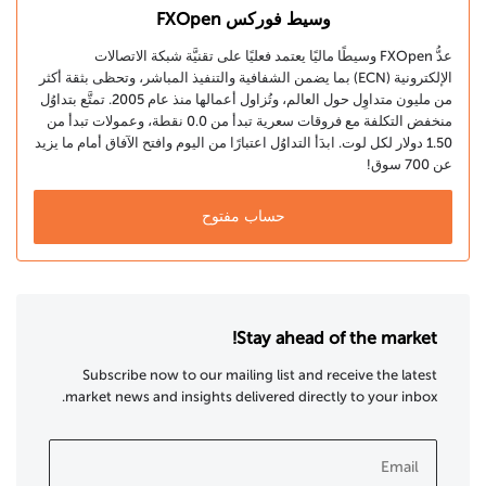
وسيط فوركس FXOpen
عدُّ FXOpen وسيطًا ماليًا يعتمد فعليًا على تقنيَّة شبكة الاتصالات
الإلكترونية (ECN) بما يضمن الشفافية والتنفيذ المباشر، وتحظى بثقة أكثر
من مليون متداوِل حول العالم، وتُزاول أعمالها منذ عام 2005. تمتَّع بتداوُل
منخفض التكلفة مع فروقات سعرية تبدأ من 0.0 نقطة، وعمولات تبدأ من
1.50 دولار لكل لوت. ابدَأ التداوُل اعتبارًا من اليوم وافتح الآفاق أمام ما يزيد
عن 700 سوق!
حساب مفتوح
Stay ahead of the market!
Subscribe now to our mailing list and receive the latest
market news and insights delivered directly to your inbox.