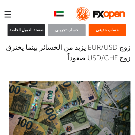
حساب حقيقي
حساب تجريبي
صفحة العميل الخاصة
زوج EUR/USD يزيد من الخسائر بينما يخترق
زوج USD/CHF صعوداً