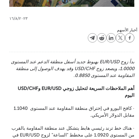
١٦/٨/٢٠٢٣
أخبار الأسهم
بدأ زوج EUR/USD بهبوط جديد أسفل منطقة الدعم عند المستوى
1.0000، ويصعد زوج USD/CHF وقد يهدف الوصول إلى منطقة
المقاومة عند المستوى 0.8850.
أهم الملاحظات السريعة لتحليل زوجي EUR/USD وUSD/CHF
اليوم
· كافح اليورو في إختراق منطقة المقاومة عند المستوى 1.1040
مقابل الدولار الأمريكي.
· هناك خط ترند رئيسي هابط يتشكل عند منطقة المقاومة بالقرب
من المستوى 1.0920 على مخطط "الساعة" لزوج EUR/USD في