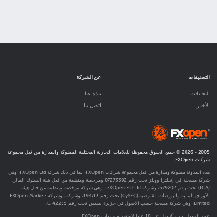
التصنيفات
عن الشركة
التحليلات
نبذة عنا
الأخبار
اتصل بنا
2005 -
2026
© جميع الحقوق محفوظة للعلامات التجارية المختلفة المملوكة والمدارة من قبل مجموعة
شركات FXOpen.
هذه المدونة مملوكة ومدارة من قبل مجموعة شركات FXOpen، بما في ذلك شركة FXOpen Ltd، وهي
شركة مسجلة في إنجلترا وويلز تحت رقم 07273392 ومرخصة ومنظمة من قبل هيئة السلوك المالي
(FCA) تحت رقم
579202
، وشركة FXOpen EU Ltd ، وهي شركة مرخصة ومنظمة من قبل هيئة
الأوراق المالية والبورصات القبرصية (CySEC) تحت رقم 194/13، وشركة ، وشركة FXOpen Markets
Limited، وهي شركة مسجلة حسب الأصول في جزيرة نيفيس تحت رقم C 42235.
عمر العميل يجب ألا يقل عن 18 عاما لاستخدام خدمات FXOpen.