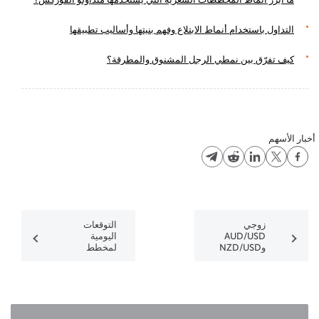
التداول باستخدام أنماط الابتلاع وفهم بنيتها وأساليب تطبيقها
كيف تفرّق بين نمطي الرجل المشنوق والمطرقة؟
أخبار الأسهم
زوجي
التوقعات
AUD/USD
اليومية
وNZD/USD
لمخطط
يبدأن في
EUR/USD
هبوط محتمل
وUSD/JPY
وأحتمالية
صعود الدولار
الأمريكي