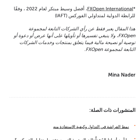
*
FXOpen International
، أفضل وسيط مبتكر لعام 2022 ، وفقًا
للرابطة الدولية لمتداولي الفوركس (IAFT)
هذا المقال يعبر فقط عن رأي الشركات التابعة لمجموعة
FXOpen، ولا ينبغي تفسيرها أو تأويلها على أنها عرض أو دعوة أو
توصية أو نصيحة مالية فيما يتعلق بمنتجات وخدمات الشركات
التابعة لمجموعة FXOpen.
Mina Nader
المنشورات ذات الصلة:
نمط الفراشة في التداول وكيفية الاستفادة منه
ما أبرز أنماط المُخطَّطات السعرية التي يستخدمها متداولو الفوركس؟