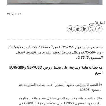
٣١/٧/٢٠٢٣
أخبار الأسهم
يصعد من جديد زوج GBP/USD من المنطقة 1.2770، بينما يتماسك
زوج EUR/GBP ويظل معرضا لخطر المزيد من الهبوط أسفل
المستوى 0.8545.
ملاحظات هامة وسريعة على تحليل زوجي GBP/USD وEUR/GBP
اليوم
بدأ الجنيه الاسترليني صعوداً مستقراً أعلى منطقة المقاومة عند
المستوى 1.2805.
هناك مثلثية متعاقدة قصيرة المدى تتشكل عند منطقة المقاومة
بالقرب من المستوى 1.2860 على مخطط زوج GBP/USD في