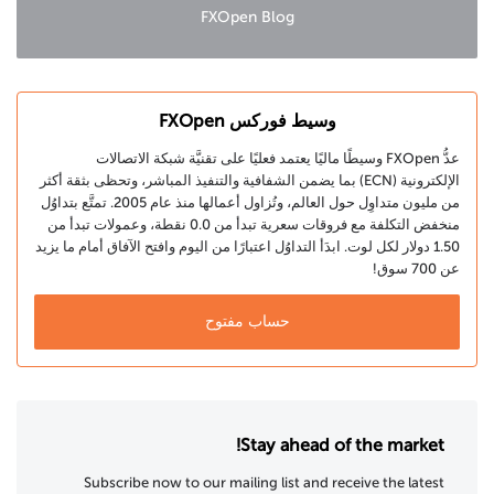
FXOpen Blog
وسيط فوركس FXOpen
عدُّ FXOpen وسيطًا ماليًا يعتمد فعليًا على تقنيَّة شبكة الاتصالات
الإلكترونية (ECN) بما يضمن الشفافية والتنفيذ المباشر، وتحظى بثقة أكثر
من مليون متداوِل حول العالم، وتُزاول أعمالها منذ عام 2005. تمتَّع بتداوُل
منخفض التكلفة مع فروقات سعرية تبدأ من 0.0 نقطة، وعمولات تبدأ من
1.50 دولار لكل لوت. ابدَأ التداوُل اعتبارًا من اليوم وافتح الآفاق أمام ما يزيد
عن 700 سوق!
حساب مفتوح
Stay ahead of the market!
Subscribe now to our mailing list and receive the latest