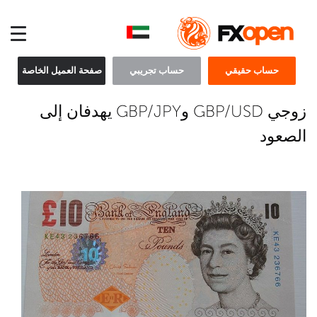
حساب حقيقي
حساب تجريبي
صفحة العميل الخاصة
زوجي GBP/USD وGBP/JPY يهدفان إلى
الصعود