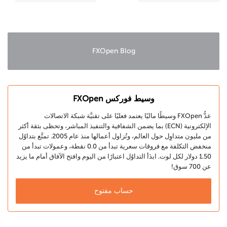
وNZD/USD
يرتفعان أكثر
لعام 2023
وأكثر
FXOpen Blog
وسيط فوركس FXOpen
عدُّ FXOpen وسيطًا ماليًا يعتمد فعليًا على تقنيَّة شبكة الاتصالات
الإلكترونية (ECN) بما يضمن الشفافية والتنفيذ المباشر، وتحظى بثقة أكثر
من مليون متداوِل حول العالم، وتُزاول أعمالها منذ عام 2005. تمتَّع بتداوُل
منخفض التكلفة مع فروقات سعرية تبدأ من 0.0 نقطة، وعمولات تبدأ من
1.50 دولار لكل لوت. ابدَأ التداوُل اعتبارًا من اليوم وافتح الآفاق أمام ما يزيد
عن 700 سوق!
حساب مفتوح