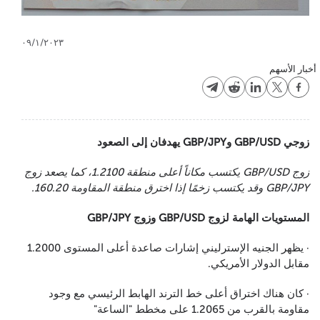
٠٩/١/٢٠٢٣
أخبار الأسهم
زوجي GBP/USD وGBP/JPY يهدفان إلى الصعود
زوج GBP/USD يكتسب مكاناً أعلى منطقة 1.2100، كما يصعد زوج
GBP/JPY وقد يكتسب زخمًا إذا اخترق منطقة المقاومة 160.20.
المستويات الهامة لزوج GBP/USD وزوج GBP/JPY
· يظهر الجنيه الإسترليني إشارات صاعدة أعلى المستوى 1.2000
مقابل الدولار الأمريكي.
· كان هناك اختراق أعلى خط الترند الهابط الرئيسي مع وجود
مقاومة بالقرب من 1.2065 على مخطط "الساعة"