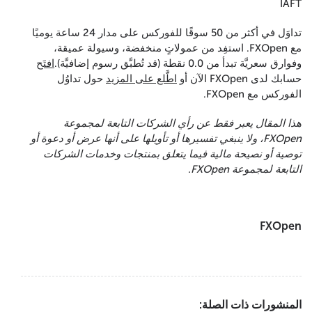
IAFT
تداوَل في أكثر من 50 سوقًا للفوركس على مدار 24 ساعة يوميًا
مع FXOpen. استفِد من عمولاتٍ منخفضة، وسيولة عميقة،
وفوارق سعريَّة تبدأ من 0.0 نقطة (قد تُطبَّق رسوم إضافيَّة).
افتَح
حسابك لدى FXOpen الآن أو
اطَّلع على المزيد
حول تداوُل
الفوركس مع FXOpen.
هذا المقال يعبر فقط عن رأي الشركات التابعة لمجموعة
FXOpen، ولا ينبغي تفسيرها أو تأويلها على أنها عرض أو دعوة أو
توصية أو نصيحة مالية فيما يتعلق بمنتجات وخدمات الشركات
التابعة لمجموعة FXOpen.
FXOpen
المنشورات ذات الصلة: