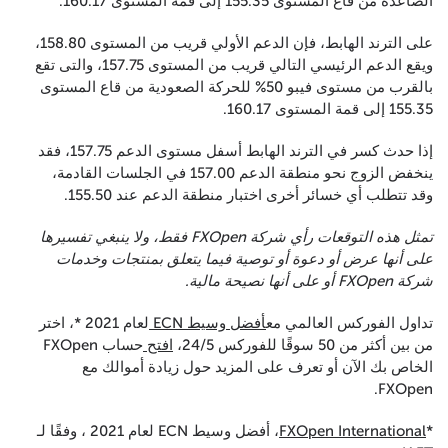
الصاعدة من قاع المستوى 155.35 إلى قمة المستوى 160.17.
على الترند الهابط، فإن الدعم الأولي قريب من المستوى 158.80،
ويقع الدعم الرئيسي التالي قريب من المستوى 157.75، والتى تقع
بالقرب من مستوى فيبو 50% للحركة الصعودية من قاع المستوى
155.35 إلى قمة المستوى 160.17.
إذا حدث كسر في الترند الهابط أسفل مستوى الدعم 157.75، فقد
ينخفض الزوج نحو منطقة الدعم 157.00 في الجلسات القادمة،
وقد تتطلب أي خسائر أخرى اختبار منطقة الدعم عند 155.50.
تمثل هذه التوقعات رأي شركة FXOpen فقط، ولا ينبغي تفسيرها
على أنها عرض أو دعوة أو توصية فيما يتعلق بمنتجات وخدمات
شركة FXOpen أو على أنها نصيحة مالية.
تداول الفوركس العالمي مع
أفضل وسيط ECN
لعام 2021 *، اختر
من بين أكثر من 50 سوقًا للفوركس 24/5،
افتح
حساب FXOpen
الخاص بك الآن أو تعرف على المزيد حول زيادة أموالك مع
FXOpen.
*
FXOpen International
، أفضل وسيط ECN لعام 2021 ، وفقًا لـ