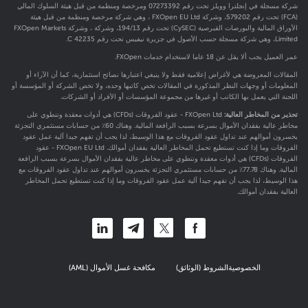
شركة مسجلة في إنجلترا وويلز تحت رقم 07273392 ومرخصة ومنظمة من قبل هيئة السلوك المالي
(FCA) تحت رقم
579202
، وشركة FXOpen EU Ltd ، وهي شركة مرخصة ومنظمة من قبل هيئة
الأوراق المالية والبورصات القبرصية (CySEC) تحت رقم 194/13، وشركة ، وشركة FXOpen Markets
Limited، وهي شركة مسجلة حسب الأصول في جزيرة نيفيس تحت رقم C 42235.
عمر العميل يجب ألا يقل عن 18 عاما لاستخدام خدمات FXOpen.
المقالات المعروضة هي لأغراض إعلامية فقط ولا ينبغي اعتبارها نصائح استثمارية، كما أن الآراء أو
المعلومات أو وجهات النظر المذكورة في المقالات تخص كاتبها وحده، ولا تخص الشركة أو المؤسسة أو
اللجنة التي يعمل بها الكاتب أو غيرها من مجموعة المؤسسات أو الأفراد أو الشركات.
تحذير من المخاطر العالية:
FXOpen Ltd - عقود الفروقات (CFDs) هي أدوات معقدة وتنطوي على
مخاطر عالية بفقدان الأموال بسرعة بسبب الرافعة المالية. وهناك 60٪ من حسابات مستثمري التجزئة
يخسرون أموالهم عند تداول عقود الفروقات مع هذا الوسيط، لذا يجب أن تفهم جيدا آلية عمل عقود
الفروقات وما إذا كنت تستطيع تحمل المخاطر العالية بفقدان أموالك. FXOpen EU Ltd - عقود
الفروقات (CFDs) هي أدوات معقدة وتنطوي على مخاطر عالية بفقدان الأموال بسرعة بسبب الرافعة
المالية. وهناك 77.78٪ من حسابات مستثمري التجزئة يخسرون أموالهم عند تداول عقود الفروقات مع
هذا الوسيط، لذا يجب أن تفهم جيدا آلية عمل عقود الفروقات وما إذا كنت تستطيع تحمل المخاطر
العالية بفقدان أموالك.
الخصوصية
الشروط (الوثائق)
مكافحة غسل الأموال (AML)