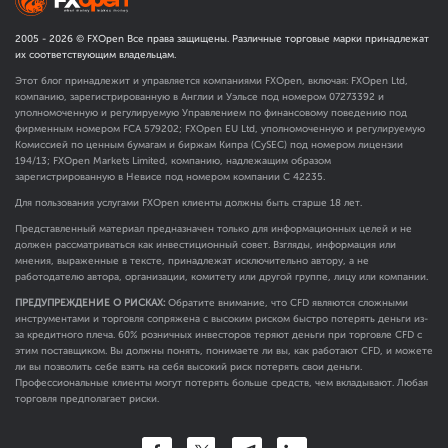
2005 -
2026
© FXOpen Все права защищены. Различные торговые марки принадлежат
их соответствующим владельцам.
Этот блог принадлежит и управляется компаниями FXOpen, включая: FXOpen Ltd,
компанию, зарегистрированную в Англии и Уэльсе под номером 07273392 и
уполномоченную и регулируемую Управлением по финансовому поведению под
фирменным номером FCA
579202
; FXOpen EU Ltd, уполномоченную и регулируемую
Комиссией по ценным бумагам и биржам Кипра (CySEC) под номером лицензии
194/13; FXOpen Markets Limited, компанию, надлежащим образом
зарегистрированную в Невисе под номером компании C 42235.
Для пользования услугами FXOpen клиенты должны быть старше 18 лет.
Представленный материал предназначен только для информационных целей и не
должен рассматриваться как инвестиционный совет. Взгляды, информация или
мнения, выраженные в тексте, принадлежат исключительно автору, а не
работодателю автора, организации, комитету или другой группе, лицу или компании.
ПРЕДУПРЕЖДЕНИЕ О РИСКАХ:
Обратите внимание, что CFD являются сложными
инструментами и торговля сопряжена с высоким риском быстро потерять деньги из-
за кредитного плеча. 60% розничных инвесторов теряют деньги при торговле CFD с
этим поставщиком. Вы должны понять, понимаете ли вы, как работают CFD, и можете
ли вы позволить себе взять на себя высокий риск потерять свои деньги.
Профессиональные клиенты могут потерять больше средств, чем вкладывают. Любая
торговля предполагает риски.