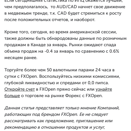
Если сегодняшняя статистика по ИПЦ окажется лучшей,
чем предполагалось, то AUD/CAD начнет свое движение
в медвежьем тренде, т.к. CAD будет стремиться к росту
после положительных отчетов, и наоборот.
Кроме того, сегодня, во время американской сессии,
также должны быть обнародованы данные по розничным
продажам в Канаде за январь. Рынки ожидают спада
объема продаж на -0.4 за январь по сравнению с 0.6%
месяцем ранее.
Торгуйте более чем 50 валютными парами 24 часа в
сутки с FXOpen. Воспользуйтесь низкими комиссиями,
глубокой ликвидностью и спредами от 0,0 пипса.
Откройте счет
в FXOpen прямо сейчас или
узнайте
больше
о торговле на рынке Форекс с FXOpen.
Данная статья представляет только мнение Компаний,
работающих под брендом FXOpen. Ее не следует
рассматривать как предложение, приглашение или
рекомендацию в отношении продуктов и услуг,