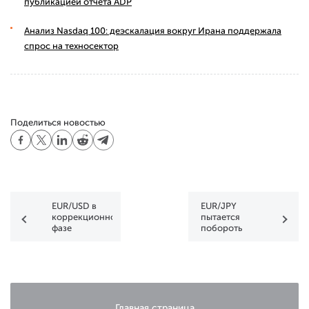
публикацией отчета ADP
Анализ Nasdaq 100: деэскалация вокруг Ирана поддержала
спрос на техносектор
Поделиться новостью
EUR/USD в
EUR/JPY
коррекционной
пытается
фазе
побороть
вследствие
ключевой
неутешительных
уровень
данных по
сопротивления
PMI
– ожидаем
данные по
инфляц
Главная страница