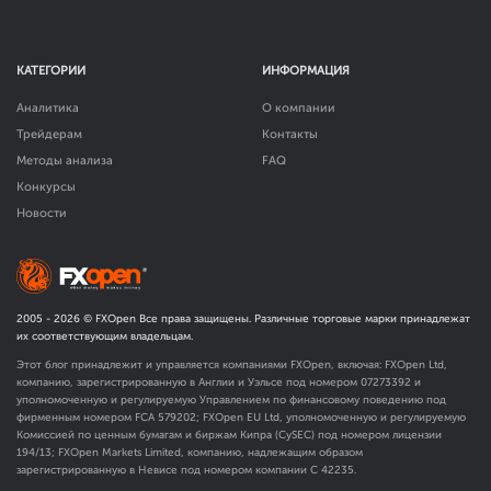
КАТЕГОРИИ
ИНФОРМАЦИЯ
Аналитика
О компании
Трейдерам
Контакты
Методы анализа
FAQ
Конкурсы
Новости
2005 -
2026
© FXOpen Все права защищены. Различные торговые марки принадлежат
их соответствующим владельцам.
Этот блог принадлежит и управляется компаниями FXOpen, включая: FXOpen Ltd,
компанию, зарегистрированную в Англии и Уэльсе под номером 07273392 и
уполномоченную и регулируемую Управлением по финансовому поведению под
фирменным номером FCA
579202
; FXOpen EU Ltd, уполномоченную и регулируемую
Комиссией по ценным бумагам и биржам Кипра (CySEC) под номером лицензии
194/13; FXOpen Markets Limited, компанию, надлежащим образом
зарегистрированную в Невисе под номером компании C 42235.