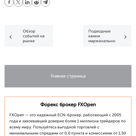
Обзор
Подводные
событий на
камни
рынке
маржинальной
Форекс за
торговли в
неделю (19–
MT4
23 ноября
2012)
Главная страница
Форекс брокер FXOpen
FXOpen — это надежный ECN-брокер, работающий с 2005
года и завоевавший доверие более 1 миллиона трейдеров по
всему миру. Пользуйтесь выгодной торговлей с
минимальными спредами от 0,0 пункта и комиссиями от 1,50