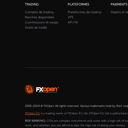
TRADING
PLATEFORMES
PAIEMENTS
Comptes de trading
Plateformes de trading
Dépôts et re
Marchés disponibles
VPS
Commissions et swaps
API FIX
Outils du trader
2005-2024 © FXOpen All rights reserved. Various trademarks held by their res
FXOpen EU
is a trading name of FXOpen EU Ltd. FXOpen EU Ltd is authorized 
RISK WARNING:
CFDs are complex instruments and come with a high risk of lo
work, and whether you can afford to take the high risk of losing your money.