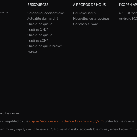
RESSOURCES
À PROPOS DE NOUS
FXOPEN A
traits
Calendrier économique
Pourquoi nous?
iOS FXOpe
Actualité du marché
Nouvelles de la société
Android FX
Qu'est-ce que le
Contactez-nous
Trading CFD?
Qu'est-ce que le
Trading ECN?
Qu'est-ce qu'un broker
Forex?
pective owners.
and regulated by the
Cyprus Securities and Exchange Commission (CySEC)
under license number 
sing money rapidly due to leverage. 75% of retail investor accounts lose money when trading CFD