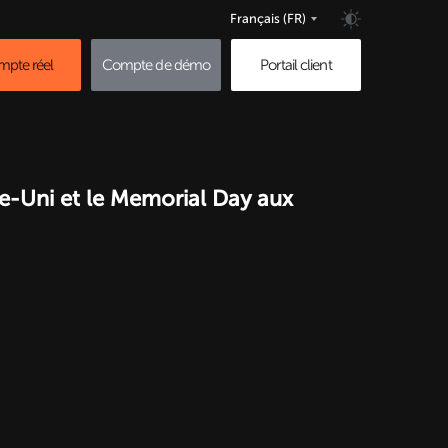
Français
(FR)
pte réel
Compte de démo
Portail client
e-Uni et le Memorial Day aux