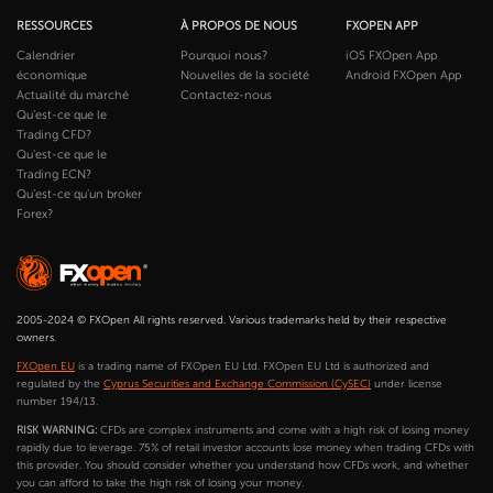
RESSOURCES
À PROPOS DE NOUS
FXOPEN APP
Calendrier
Pourquoi nous?
iOS FXOpen App
économique
Nouvelles de la société
Android FXOpen App
Actualité du marché
Contactez-nous
Qu'est-ce que le
Trading CFD?
Qu'est-ce que le
Trading ECN?
Qu'est-ce qu'un broker
Forex?
2005-2024 © FXOpen All rights reserved. Various trademarks held by their respective
owners.
FXOpen EU
is a trading name of FXOpen EU Ltd. FXOpen EU Ltd is authorized and
regulated by the
Cyprus Securities and Exchange Commission (CySEC)
under license
number 194/13.
RISK WARNING:
CFDs are complex instruments and come with a high risk of losing money
rapidly due to leverage. 75% of retail investor accounts lose money when trading CFDs with
this provider. You should consider whether you understand how CFDs work, and whether
you can afford to take the high risk of losing your money.