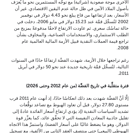
الأخرى موجة صعودية (شرائية) مع توجُّه المستثمرين نحو ما يُعرَف
بأصول الملاذ الآمن في ظل حالة عدم اليقين الاقتصادي. غير أن
الأسعار، بعد ارتفاعها من قاع يبلغ نحو 4.43 دولار في نوفمبر
2002 لتُسجِّل قمَّة عند 15.23 دولار في مايو 2006، دخلت في
حالة تماسُك سعري. ثم عاودت الارتفاع لاحقًا مدفوعةً بمزيج من
الطلب الاستثماري، والاستخدامات الصناعية، والمخاوف بشأن
تراجع قيمة العملات النقدية قبيل الأزمة المالية العالمية عام
2008.
رغم تراجعها خلال الأزمة، شهدت الفضَّة ارتفاعًا حادًا في السنوات
التالية، لتُسجِّل قمَّة تاريخية جديدة عند نحو 50 دولار في أبريل
2011.
فترة متقلِّبة في تاريخ الفضَّة (من عام 2012 وحتى 2026)
إلَّا أنَّ الفضَّة شهدت بعد ذلك انعكاسًا حادًا، إذ أنهت عام 2011 قرب
مستوى 27.80 دولار، قبل أن تعاود الهبوط مع تصاعد توقُّعات
تشديد السياسات النقدية (إذ يؤدي ارتفاع أسعار الفائدة عادةً إلى
تقليل جاذبية المعادن النفيسة التي لا تحقِّق عائد، كما يعزِّز قوة
الدولار، وهو ما يضغط غالبًا على أسعار الفضة). واستمرَّ هذا الاتجاه
الهبوطي (البيعي) حتى منتصف العقد الثاني من الألفية، مع تسجيل