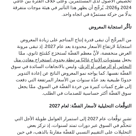
تخصيص الأصول لدى المستثمرين. وعلى خلاف الفترة بين عامَي
2024 و2026، يُرجَّح أن يظهر هذا التأثير في هيئة موجات متفرقة
بدلًا من حركة مستمرَّة في اتجاه واحد.
تأخُّر استجابة المعروض
من المرجَّح أن تبقى قدرة إنتاج المناجم على زيادة المعروض
استجابةً لارتفاع الأسعار محدودة بعد عام 2027. إذ تبقى مرونة
العرض منخفضة، لأنَّ معظم الفضَّة تُستخرَج كمُنتَج ثانوي، ممَّا
يجعل
مستويات الإنتاج غالبًا مرتبطة بجدوى استخراج معادن مثل
النحاس أو الرصاص أو الزنك
، وليس بالاتجاهات السائدة في سوق
الفضَّة نفسها. كما يواجه نمو المعروض الناتج عن إعادة التدوير
حدودًا طبيعية بعد عدَّة سنوات من الأسعار المرتفعة التي دفعت
إلى طرح كميات كبيرة من خردة الفضَّة في السوق. ممَّا يجعل
سوق الفضَّة أكثر حساسية للصدمات في الطلب.
التوقُّعات التحليلية لأسعار الفضَّة: لعام 2027
تشير توقُّعات عام 2027 إلى استمرار العوامل طويلة الأجل التي
تتحكَّم في السوق عبر دورات تمتد لسنوات، إذ تركز بعض
التحليلات على التقييم النسبي للفضَّة مقارنةً بالذهب، في حين