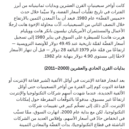
كانت أواخر سبعينيات القرن العشرين وبدايات ثمانينياته من أبرز
الفترات في تاريخ تقلُّبات أسعار الفضة، ولا سيَّما خلال حدث
«خميس الفضَّة» عام 1980. فبعد أن بدأ المعدن الثمين بالارتفاع
خلال النصف الثاني من السبعينيات، أدَّت محاولة الإخوة هانت (رجلَا
الأعمال والمستثمران الأمريكيان نيلسون بانكر هانت وويليام
هربرت هانت) للسيطرة على السوق في يناير 1980 إلى تسجيل
أسعار الفضَّة لقمَّة تاريخية عند 49.45 دولار للأونصة الترويسية —
ارتفاعًا من قمَّة عام 1979 البالغة 28 دولار — قبل أن تنهار الأسعار
لاحقًا إلى مستوى 4.90 دولار بنهاية عام 1982.
بدايات القرن الحادي والعشرين (2000–2011)
بعد انفجار فقاعة الإنترنت في أوائل الألفية (تُشير فقاعة الإنترنت أو
فقاعة الدوت كوم إلى الفترة من أواخر التسعينيات حتى أوائل
الألفية الجديدة، عندما شهدت أسهم شركات التكنولوجيا والإنترنت
ارتفاعًا غير مسبوق، مدفوعًا بالتوقُّعات المفرطة حول إمكانات
الإنترنت. أدَّى ذلك إلى تضخُّم كبير في تقييمات شركات
التكنولوجيا، لكن مع بداية عام 2000، انهارت السوق، ممَّا تسبَّب
في انخفاض حادّ في أسعار الأسهم، وإفلاس العديد من الشركات
الناشئة في قطاع التكنولوجيا)، بدأت الفضَّة والمعادن الثمينة