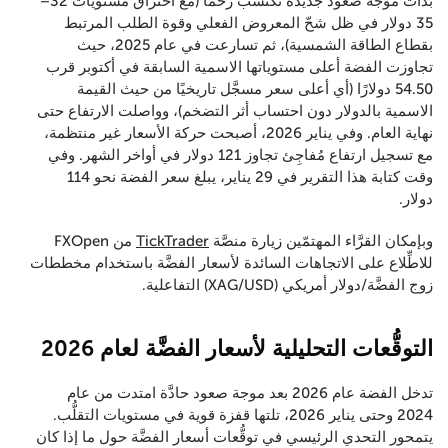
بدأت موجة صعود جديدة تكتسب زخمًا (مع اختراق مستويات 32–
35 دولار في ظل شحّ المعروض الفعلي وقوة الطلب المرتبط
بقطاع الطاقة الشمسية)، ثم تسارعت في عام 2025، حيث
تجاوزت الفضة أعلى مستوياتها الاسمية السابقة في أكتوبر قرب
54.50 دولارًا (أي أعلى سعر مسجَّل تاريخيًا من حيث القيمة
الاسمية بالدولار دون احتساب أثر التضخم)، وواصلت الارتفاع حتى
نهاية العام. وفي يناير 2026، أصبحت حركة الأسعار غير منتظمة،
مع تسجيل ارتفاع مُفاجِئ تجاوز 121 دولار في أواخر الشهر. وفي
وقت كتابة هذا التقرير في 29 يناير، يبلغ سعر الفضة نحو 114
دولار.
وبإمكان القرَّاء المهتمّين زيارة منصَّة
TickTrader
من FXOpen
للاطِّلاع على الاتجاهات السائدة لأسعار الفضَّة باستخدام مخططات
زوج الفضَّة/دولار أمريكي (XAG/USD) التفاعلية.
التوقُّعات التحليلية لأسعار الفضَّة لعام 2026
تدخل الفضة عام 2026 بعد موجة صعود حادَّة امتدت من عام
2024 وحتى يناير 2026، تلتها قفزة قوية في مستويات التقلُّب.
يتمحور التحدي الرئيسي في توقُّعات أسعار الفضَّة حول ما إذا كان