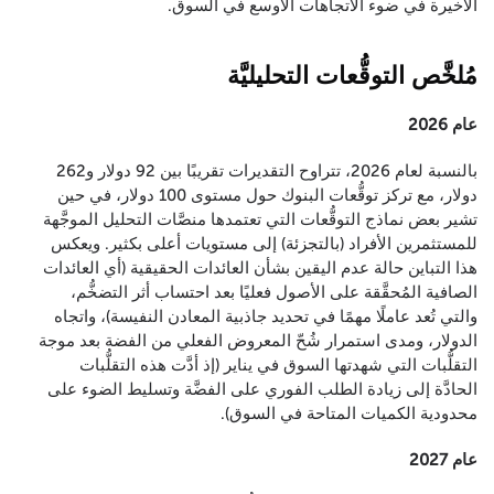
الأخيرة في ضوء الاتجاهات الأوسع في السوق.
مُلخَّص التوقُّعات التحليليَّة
عام 2026
بالنسبة لعام 2026، تتراوح التقديرات تقريبًا بين 92 دولار و262
دولار، مع تركز توقُّعات البنوك حول مستوى 100 دولار، في حين
تشير بعض نماذج التوقُّعات التي تعتمدها منصَّات التحليل الموجَّهة
للمستثمرين الأفراد (بالتجزئة) إلى مستويات أعلى بكثير. ويعكس
هذا التباين حالة عدم اليقين بشأن العائدات الحقيقية (أي العائدات
الصافية المُحقَّقة على الأصول فعليًا بعد احتساب أثر التضخُّم،
والتي تُعد عاملًا مهمًا في تحديد جاذبية المعادن النفيسة)، واتجاه
الدولار، ومدى استمرار شُحّ المعروض الفعلي من الفضة بعد موجة
التقلُّبات التي شهدتها السوق في يناير (إذ أدَّت هذه التقلُّبات
الحادَّة إلى زيادة الطلب الفوري على الفضَّة وتسليط الضوء على
محدودية الكميات المتاحة في السوق).
عام 2027