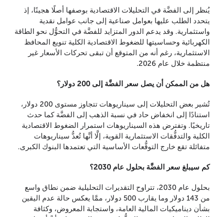
يُنظر إلى الفضَّة في التحليلات الاقتصادية بوصفها أصلًا هجينًا، إذ
يتحدد الطلب عليها بعوامل صناعية إلى جانب عوامل نقدية
واستثمارية. وقد يدعم الدور المتزايد للفضَّة في التحوُّل نحو الطاقة
الكهربائية وحساسيتها للضغوط الاقتصادية الكلية تنويع المحافظ
الاستثمارية، رغم أنه من المتوقع أن تبقى تحركات الأسعار غير
منتظمة خلال عام 2026.
هل من الممكن أن يصل سعر الفضَّة إلى 200 دولار؟
تُشير بعض التحليلات إلى سيناريوهات تتجاوز مستوى 200 دولار،
استنادًا إلى انخفاض حاد في نسبة الذهب إلى الفضَّة كما حدث
تاريخيًا. وتفترض هذه السيناريوهات استمرار الضغوط الاقتصادية
الكلية والتدفُّقات الاستثمارية القوية، إلَّا أنَّها تُعدُّ سيناريوهات
متفائلة تقع خارج التوقُّعات الأساسية التي تعتمدها البنوك الكبرى.
كم سيبلغ سعر الفضَّة بحلول عام 2030؟
بحلول عام 2030، تتراوح التقديرات التحليلية ضمن نطاق واسع
من 143 دولار وما يقارب 500 دولار، ممَّا يعكس حالة عدم اليقين
بشأن ديناميكيات المالية العامة، واستجابة المعروض، وكثافة