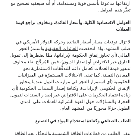
ارتفاعها مدعومًا بأسس قوية ومستدامة، أم أنه سيعقبه تصحيح مع
تغيُّر هذه العوامل.
العوامل الاقتصادية الكلية، وأسعار الفائدة، ومخاوف تراجع قيمة
العملات
لا تزال توقعات مسار أسعار الفائدة وحركة الدولار الأمريكي في
صلب المشهد. وإذا انخفضت
العائدات الحقيقية
واستمرَّ العجز
المالي (أي تجاوز إنفاق الحكومة لإيراداتها، ممَّا يضطرها إلى تمويل
الفارق عبر الاقتراض أو إصدار الديون)، فمن المُرجَّح بقاء مخاوف
تدهور قيمة العملات كعامل داعم للتدفُّقات الاستثمارية نحو
المعادن الثمينة. كما تبقى الاختلالات المستمرّة في الميزانيات
الحكومية (أي استمرار العجز في موازنات الدول عندما يتجاوز
الإنفاق الحكومي الإيرادات)، وكثافة إصدار السندات الحكومية (أي
زيادة اعتماد الحكومات على الاقتراض عبر إصدار السندات لتمويل
العجز)، والتساؤلات حول القوة الشرائية للعملات على المدى
الطويل جزءًا محوريًا من المشهد العام.
الطلب الصناعي وكفاءة استخدام المواد في التصنيع
يبقى الطلب من قِطاعات الطاقة الشمسية والتحوُّل نحو الطاقة