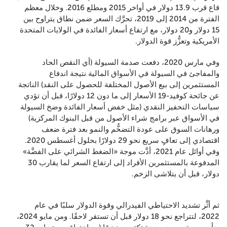
قاع قرب 13.9 دولار في أواخر 2015 ومطلع 2016. وخلال معظم
الفترة من 2014 إلى 2019، تحرَّك السعر ضمن نطاق يتراوح بين
15 دولار و20 دولار، مع ارتفاع أسعار الفائدة في الولايات المتحدة
الأمريكية وتعزُّز قوة الدولار.
وفي مارس 2020، دفعت صدمة السيولة (أي النقص الحاد
والمفاجئ في السيولة في الأسواق المالية نتيجة اندفاع
المستثمرين إلى بيع الأصول المختلفة للحصول على النقد) الناتجة
عن جائحة كوفيد-19 الأسعار إلى ما دون 12 دولارًا، قبل أن تؤدي
سياسات التحفيز النقدي (مثل خفض أسعار الفائدة وضخ السيولة
في الأسواق عبر برامج شراء الأصول من قبل البنوك المركزية)
ورهانات السوق على عودة التضخُّم والنمو بعد فترة ضعف
اقتصادي إلى تعافٍ سريع نحو 29 دولارًا بحلول أغسطس 2020.
وفي أوائل عام 2021، أدَّت موجة «الضغط الشرائي على الفضَّة»
المدفوعة بالمستثمرين الأفراد إلى ارتفاع السعر لما يقارب 30
دولار، قبل أن يتلاشى الزخم.
ثم أثَّر تشديد الاحتياطي الفيدرالي وقوة الدولار سلبًا في عام
2022، لتتراجع نحو 18 دولار قبل أن تستقر لاحقًا. ومن مايو 2024،