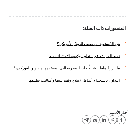
المنشورات ذات الصلة:
مَن المُستفيد من ضعف الدولار الأمريكي؟
نمط الفراشة في التداول وكيفية الاستفادة منه
ما أبرز أنماط المُخطَّطات السعرية التي يستخدمها متداولو الفوركس؟
التداول باستخدام أنماط الابتلاع وفهم بنيتها وأساليب تطبيقها
أخبار الأسهم