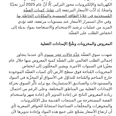
الكهربائية والإلكترونيات محور التركيز، إلَّا أنَّ عام 2025 أبرز تحدّيًا
واضحًا، إذ أدَّت الأسعار المرتفعة إلى
تقليل كميات الفضَّة
المُستخدَمة في خلايا الطاقة الشمسية والمكوِّنات الخاصَّة بها
.
وفي حال استمرار الأسعار عند مستويات مرتفعة، فقد تؤدي
المزيد من عمليات ترشيد الاستخدام والاستعاضة بمواد بديلة إلى
انخفاض الطلب على الفضَّة.
المعروض والمخزونات وشُحّ الإمدادات الفعلية
شهدت سوق الفضَّة
عدَّة حالات عجز سنوي
(أي عندما يتجاوز
إجمالي الطلب العالمي على الفضَّة كمية المعروض منها خلال عام
معيَّن) في السنوات الأخيرة. ويشير المحلِّلون إلى انخفاض
المخزونات المُتاحة فوق سطح الأرض (أي كميات الفضَّة الموجودة
خارج المناجم والمُتاحة للتداوُل في الأسواق أو المخزَّنة في البنوك
والمستودعات والصناديق الاستثمارية)، مع تزايد تأثُّر السوق بحركة
الإمدادات الفعلية بين المناطق المختلفة. وعلى الرغم من احتمال
زيادة المعروض الناتج عن إعادة التدوير (أي إعادة صهر واستخدام
الفضة المستخرجة من المنتجات القديمة مثل الإلكترونيات
والمجوهرات والمخلّفات الصناعية) استجابةً للحوافز السعرية (أي
أن ارتفاع الأسعار يشجّع على جمع هذه المواد وإعادة تدويرها لأن