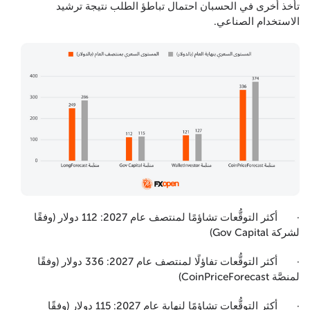
تأخذ أخرى في الحسبان احتمال تباطؤ الطلب نتيجة ترشيد
الاستخدام الصناعي.
· أكثر التوقُّعات تشاؤمًا لمنتصف عام 2027: 112 دولار (وفقًا
لشركة Gov Capital)
· أكثر التوقُّعات تفاؤلًا لمنتصف عام 2027: 336 دولار (وفقًا
لمنصَّة CoinPriceForecast)
· أكثر التوقُّعات تشاؤمًا لنهاية عام 2027: 115 دولار (وفقًا