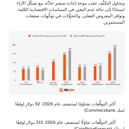
وتحاول التكيُّف عقب موجة إعادة تسعير حادَّة، مع تشكُّل الآراء
استنادًا إلى حالة عدم اليقين في السياسات الاقتصادية الكلية،
وتوافر المعروض الفعلي، والتحوُّلات في توجُّهات صفقات
المستثمرين.
· أكثر التوقُّعات تشاؤمًا لمنتصف عام 2026: 92 دولار (وفقًا
لبنك Commerzbank)
· أكثر التوقُّعات تفاؤلًا لمنتصف عام 2026: 215 دولار (وفقًا
لمنصَّة CoinPriceForecast)