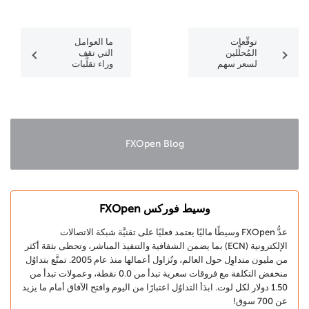
توقُّعات
ما العوامل
المُحلِّلين
التي تقف
لسعر سهم
وراء تقلُّبات
شركة تسلا
سوق الأسهم
Tesla (TSLA)
صعودًا
للفترة بين
وهبوطًا؟
عامَي 2026
و2030 مع
نظرة
مستقبلية أبعد
FXOpen Blog
وسيط فوركس FXOpen
عدُّ FXOpen وسيطًا ماليًا يعتمد فعليًا على تقنيَّة شبكة الاتصالات
الإلكترونية (ECN) بما يضمن الشفافية والتنفيذ المباشر، وتحظى بثقة أكثر
من مليون متداوِل حول العالم، وتُزاول أعمالها منذ عام 2005. تمتَّع بتداوُل
منخفض التكلفة مع فروقات سعرية تبدأ من 0.0 نقطة، وعمولات تبدأ من
1.50 دولار لكل لوت. ابدَأ التداوُل اعتبارًا من اليوم وافتح الآفاق أمام ما يزيد
عن 700 سوق!