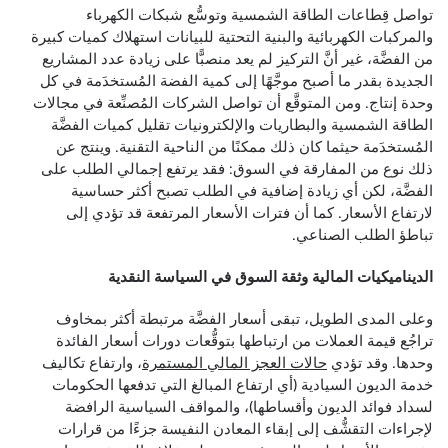
تواصل قِطاعات الطاقة الشمسية وتوسُّع شبكات الكهرباء
والمركبات الكهربائية والبنية التحتية للبيانات استهلاك كميات كبيرة
من الفضَّة، غير أنَّ التركيز لم يعد منصبًّا على زيادة عدد المشاريع
الجديدة بقدر ما أصبح موجَّهًا إلى كمية الفضة المُستخدَمة في كل
وحدة إنتاج. ومن المتوقَّع أن تواصل الشركات المُصنِّعة في مجالات
الطاقة الشمسية والبطاريات والإلكترونيات تقليل كميات الفضَّة
المُستخدَمة حيثما كان ذلك ممكنًا من الناحية التقنية. وينتج عن
ذلك نوع من المفارقة في السوق: فقد يرتفع إجمالي الطلب على
الفضَّة، لكن أي زيادة إضافية في الطلب تصبح أكثر حساسية
لارتفاع الأسعار. كما أن فترات الأسعار المرتفعة قد تؤدي إلى
تباطؤ الطلب الصناعي.
الديناميكيات المالية وثقة السوق في السياسة النقدية
وعلى المدى الطويل، تبقى أسعار الفضَّة مرتبطة أكثر بمخاوف
تراجُع قيمة العملات من ارتباطها بتوقُّعات دورات أسعار الفائدة
وحدها. وقد تؤدي
حالات العجز المالي المستمرة
، وارتفاع تكاليف
خدمة الديون السيادية (أي ارتفاع المبالغ التي تدفعها الحكومات
لسداد فوائد الديون وأقساطها)، والمواقف السياسية الرافضة
لإجراءات التقشُّف إلى إبقاء المعادن النفيسة جزءًا من قرارات