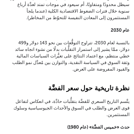
سيظل محدودًا ومتفاوتًا، أم سيعود في موجات تمتد لعدَّة أرباع
سنوية خلال فترات الضغوط الاقتصادية الكلية (عندما يلجأ
المستثمرون إلى المعادن النفيسة للتحوّط من المخاطر).
عام 2030
بالنسبة لعام 2030، تتراوح التوقُّعات بين نحو 143 دولار و499
دولار، ممَّا يشير إلى استمرار التقلُّبات بدلًا من نشوء اتجاه سائد
خطي منتظم، مع اعتماد النتائج على تغيُّرات السياسات المالية
وثقة السوق في السياسة النقدية، والتوازن بين مُعدَّل نمو الطلب
والقيود المفروضة على العرض.
نظرة تاريخية حول سعر الفضَّة
يتَّسم التاريخ السعري للفضَّة بتقلُّبات حادَّة، في انعكاس لتفاعل
قوى العرض والطلب في السوق والأحداث الجيوسياسية وسلوك
المستثمرين.
حدث «خميس الفضَّة» (عام 1980)