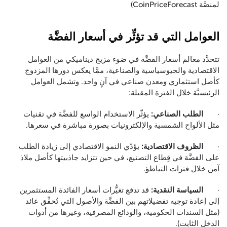
لمنصَّة CoinPriceForecast)
العوامل التي قد تؤثِّر في أسعار الفضَّة
تتحدَّد معالم أسعار الفضَّة في ضوء مزيج ديناميكي من العوامل
الاقتصادية والجيوسياسية والصناعية، ممَّا يعكس دورها المزدوج
كأصل استثماري ومعدن صناعي في آنٍ واحد. وتشمل العوامل
الرئيسيَّة خلال الفترة المقبلة:
·
الطلب الصناعي:
يؤثّر الاستخدام الواسع للفضَّة في تقنيات
مثل الألواح الشمسية والإلكترونيات بصورة مباشرة في سعرها.
·
الظروف الاقتصادية:
يؤدّي النمو الاقتصادي إلى زيادة الطلب
على الفضَّة في قِطاع التصنيع، في حين تتزايد جاذبيتها كأصل ملاذ
آمن خلال فترات التباطؤ.
·
السياسة النقدية:
قد تدفع تغيُّرات أسعار الفائدة المستثمرين
إلى إعادة توجيه تفضيلاتهم بين الفضَّة والأصول التي تُحقِّق عائد
(مثل السندات الحكومية، والودائع المصرفية، وغيرها من أدوات
الدخل الثابت).