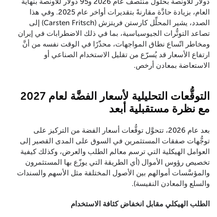
دولار للأونصة بحلول منتصف عام 2026 و95 دولار للأونصة بنهاية
العام، بزيادة حادَّة مقارنةً بتقديرات أواخر عام 2025. وفي هذا
الصدد، يشير المحلِّل كارستن فريتزش (Carsten Fritsch) إلى
تصاعد التوتُّرات الجيوسياسية، بما في ذلك الاضطرابات في إيران
ومخاطر اتّساع نطاق المواجهات، محذّرًا في الوقت نفسه من أنَّ
ارتفاع الأسعار قد يُسرّع من تقليل الاستخدام الصناعي أو
الاستعاضة بمعادن أرخص.
التوقُّعات التحليلية لأسعار الفضَّة لعام 2027
مع نظرة مستقبلية أبعد
بعد عام 2026، تتحوَّل توقُّعات أسعار الفضة من التركيز على
توجُّهات صفقات المستثمرين في السوق على المدى القصير إلى
العوامل الهيكلية التي ترسم معالم الطلب والعرض، وكذلك كيفية
تخصيص رؤوس الأموال (أي الطريقة التي يوزّع بها المستثمرون
والمؤسَّسات أموالهم بين الأصول المختلفة مثل الأسهم والسندات
والسلع والمعادن النفيسة).
الطلب الهيكلي مقابل انخفاض كثافة الاستخدام