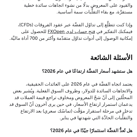
والقيود على المعروض بدلًا من نشوء اتجاهات سائدة خطية
مستقرَّة، مع بقاء التقلُّبات سمة أساسية.
وإذا كنت تتطلَّع إلى تداوُل الفضَّة عبر عقود الفروقات (CFDs)،
فيمكنك التفكير في
فتح حساب لدى FXOpen
للحصول على
إمكانية الوصول إلى أدوات تداوُل متقدّمة وأكثر من 700 أداة ماليَّة.
الأسئلة الشائعة
هل ستشهد أسعار الفضَّة ارتفاعًا في عام 2026؟
يعتمد اتجاه الفضَّة في عام 2026 على العائدات الحقيقية،
والاتجاهات السائدة للدولار، وظروف السوق الفعلية. ويُشير بعض
المحلّلين إلى أنّ شحّ المعروض ومخاوف تراجع قيمة العملات قد
يدعمان استمرار ارتفاع الأسعار، في حين يرى آخرون أنّ السوق قد
تدخل في مرحلة استقرار مؤقَّت (تماسُك سعري) بعد الارتفاع
والتقلُّبات الحادَّة التي شهدتها في يناير.
هل تُعدُّ الفضَّة استثمارًا جيّدًا في عام 2026؟