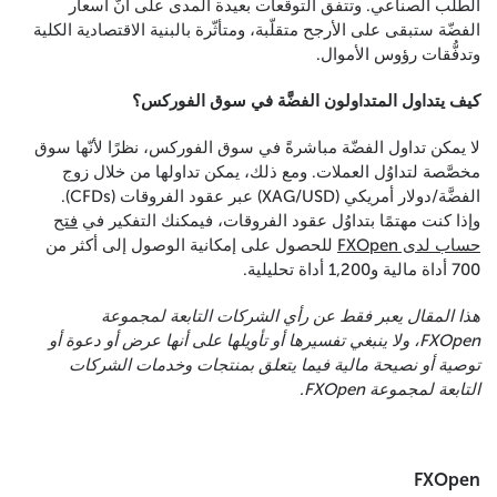
الطلب الصناعي. وتتفق التوقُّعات بعيدة المدى على أنَّ أسعار
الفضّة ستبقى على الأرجح متقلّبة، ومتأثّرة بالبنية الاقتصادية الكلية
وتدفُّقات رؤوس الأموال.
كيف يتداول المتداولون الفضَّة في سوق الفوركس؟
لا يمكن تداول الفضّة مباشرةً في سوق الفوركس، نظرًا لأنّها سوق
مخصَّصة لتداوُل العملات. ومع ذلك، يمكن تداولها من خلال زوج
الفضَّة/دولار أمريكي (XAG/USD) عبر عقود الفروقات (CFDs).
وإذا كنت مهتمًا بتداوُل عقود الفروقات، فيمكنك التفكير في
فتح
حساب لدى FXOpen
للحصول على إمكانية الوصول إلى أكثر من
700 أداة مالية و1,200 أداة تحليلية.
هذا المقال يعبر فقط عن رأي الشركات التابعة لمجموعة
FXOpen، ولا ينبغي تفسيرها أو تأويلها على أنها عرض أو دعوة أو
توصية أو نصيحة مالية فيما يتعلق بمنتجات وخدمات الشركات
التابعة لمجموعة FXOpen.
FXOpen