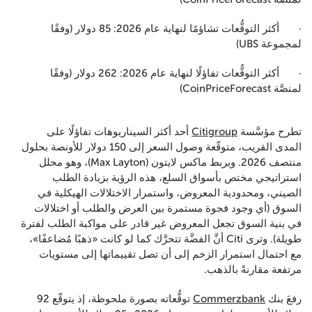
· أكثر التوقُّعات تشاؤمًا لنهاية عام 2026: 85 دولار (وفقًا
لمجموعة UBS)
· أكثر التوقُّعات تفاؤلًا لنهاية عام 2026: 262 دولار (وفقًا
لمنصَّة CoinPriceForecast)
تطرح مؤسَّسة
Citigroup
أحد أكثر السيناريوهات تفاؤلًا على
المدى القريب، متوقّعة وصول السعر إلى 150 دولار للأونصة بحلول
منتصف 2026. ويربط ماكس لايتون (Max Layton)، وهو محلل
استراتيجي مختص بأسواق السلع، هذه الرؤية بزيادة الطلب
الصيني، ومحدودية المعروض، واستمرار الاختلالات الهيكلية في
السوق (أي وجود فجوة مستمرة بين العرض والطلب أو اختلالات
في بنية السوق تجعل المعروض غير قادر على مواكبة الطلب لفترة
طويلة). وترى Citi أنَّ الفضَّة تتحرَّك كما لو كانت «ذهبًا مُضاعفًا»،
مع احتمال استمرار الزخم إلى أن تصل تقييماتها إلى مستويات
مرتفعة مقارنةً بالذهب.
رفعَ بنك
Commerzbank
توقُّعاته بصورة ملحوظة، إذ يتوقّع 92