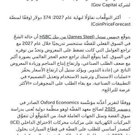
لشركة Gov Capital)
· أكثر التوقُّعات تفاؤلًا لنهاية عام 2027: 374 دولار (وفقًا لمنصَّة
CoinPriceForecast)
يتوقّع
جيمس ستيل (James Steel) من بنك HSBC
أن حالة الشحّ
في السوق الفعلي للفضَّة ستنحسر تدريجيًا خلال عام 2027 مع
تراجع العوامل التي كانت تضغط على المعروض وتحدّ من توفره
في السوق. كما يتوقَّع البنك تراجع حجم العجز العالمي بصورة أكبر
مع ضعف الطلب الصناعي، وارتفاع إنتاج المناجم وزيادة المعروض
الناتج عن إعادة التدوير. ويؤكد ستيل أن ارتفاع الأسعار يحفّز
«عمليات الاستبدال وترشيد الاستخدام وتعديل التصميم» في
التطبيقات الصناعية، مع بقاء الطلب على المجوهرات «الأكثر
عرضة للتراجُع».
ووفقًا لتقرير أعدَّته مؤسَّسة Oxford Economics الصادر في
ديسمبر 2025
لصالح معهد الفضَّة (وهو منظَّمة دولية تُعنى بدراسة
سوق الفضة وتمثل الجهات العاملة فيه)، من المُتوقَّع أن تتفوَّق
المركبات الكهربائية على مركبات محركات الاحتراق الداخلي (ICE)
كمصدر أساسي للطلب على الفضَّة في قِطاع السيارات بحلول