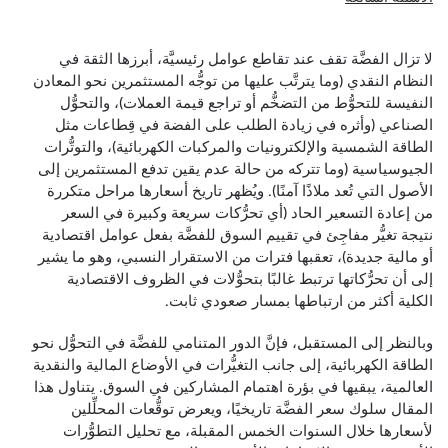
لا تزال الفضَّة تقف عند تقاطع عوامل رئيسيَّة، أبرزها الثقة في
النظام النقدي (وما يترتَّب عليها من توجُّه المستثمرين نحو المعادن
النفيسة للتحوُّط من التضخُّم أو تراجع قيمة العملات)، والتحوُّل
الصناعي (وأثره في زيادة الطلب على الفضة في قِطاعات مثل
الطاقة الشمسية والإلكترونيات والمركبات الكهربائية)، والتوتُّرات
الجيوسياسية (وما تتركه من حالة عدم يقين تدفع المستثمرين إلى
الأصول التي تُعد ملاذًا آمنًا). ويُظهر تاريخ أسعارها مراحل متكررة
من إعادة التسعير الحاد (أي تحرُّكات سريعة وكبيرة في السعر
نتيجة تغيُّر مفاجِئ في تقييم السوق للفضَّة بفعل عوامل اقتصادية
أو مالية جديدة)، تعقبها فترات من الاستقرار النسبي، وهو ما يشير
إلى أن تحرُّكاتها ترتبط غالبًا بتحوُّلات في الظروف الاقتصادية
الكلية أكثر من ارتباطها بمسار صعودي ثابت.
وبالنظر إلى المستقبل، فإنَّ الدور المتنامي للفضَّة في التحوُّل نحو
الطاقة الكهربائية، إلى جانب التغيُّرات في الأوضاع المالية والنقدية
العالمية، يبقيها في بؤرة اهتمام المشاركين في السوق. يتناول هذا
المقال سلوك سعر الفضَّة تاريخيًا، ويعرض توقُّعات المحلِّلين
لأسعارها خلال السنوات الخمس المقبلة، مع تحليل التطوُّرات