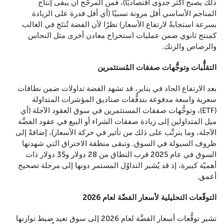
ذلك يصبح أكثر جدوى اقتصاديًا)، فمن المرجَّح أن يبقى إنتاج
المناجم الأساسي أقل مرونة نسبيًا (أي أقل قدرة على الزيادة
بسرعة استجابةً لارتفاع الأسعار) نظرًا لأن الفضة تُنتَج في الغالب
كمنتج ثانوي ضمن عمليات استخراج معادن أخرى مثل النحاس
والرصاص والزنك.
التقلُّبات وتوجُّهات صفقات المُستثمرين
بعد الارتفاع الحاد في يناير، قد تشهد الفضة تداولات ضمن نطاقات
سعرية واسعة مدفوعة بتدفُّقات صناديق المؤشرات المتداولة
(ETF)، وتوجُّهات صفقات المستثمرين في سوق العقود الآجلة (أي
ميل المتداولين إلى زيادة صفقات الشراء أو البيع في عقود الفضَّة
الآجلة، وما يترتَّب على ذلك من تأثير في حركة الأسعار)، إضافةً إلى
ظروف السيولة في السوق. وتبقى منطقة الاختراق التي شهدتها
السوق في عام 2025 قرب النطاق من 28 دولار و35 دولار ذات
أهميّة كبيرة، إذ قد يُشير التداوُل المستمر دونها إلى مرحلة تصحيح
أعمق.
التوقّعات التحليلية لأسعار الفضّة لعام 2026
تشير توقُّعات أسعار الفضَّة لعام 2026 إلى سوق تعيد ضبط توازنها