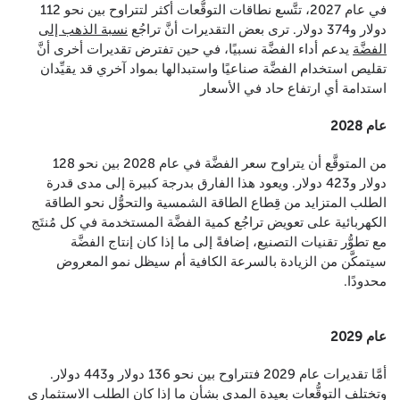
في عام 2027، تتَّسع نطاقات التوقُّعات أكثر لتتراوح بين نحو 112
دولار و374 دولار. ترى بعض التقديرات أنَّ تراجُع
نسبة الذهب إلى
الفضَّة
يدعم أداء الفضَّة نسبيًا، في حين تفترض تقديرات أخرى أنَّ
تقليص استخدام الفضَّة صناعيًا واستبدالها بمواد آخري قد يقيِّدان
استدامة أي ارتفاع حاد في الأسعار
عام 2028
من المتوقَّع أن يتراوح سعر الفضَّة في عام 2028 بين نحو 128
دولار و423 دولار. ويعود هذا الفارق بدرجة كبيرة إلى مدى قدرة
الطلب المتزايد من قِطاع الطاقة الشمسية والتحوُّل نحو الطاقة
الكهربائية على تعويض تراجُع كمية الفضَّة المستخدمة في كل مُنتَج
مع تطوُّر تقنيات التصنيع، إضافةً إلى ما إذا كان إنتاج الفضَّة
سيتمكَّن من الزيادة بالسرعة الكافية أم سيظل نمو المعروض
محدودًا.
عام 2029
أمَّا تقديرات عام 2029 فتتراوح بين نحو 136 دولار و443 دولار.
وتختلف التوقُّعات بعيدة المدى بشأن ما إذا كان الطلب الاستثماري