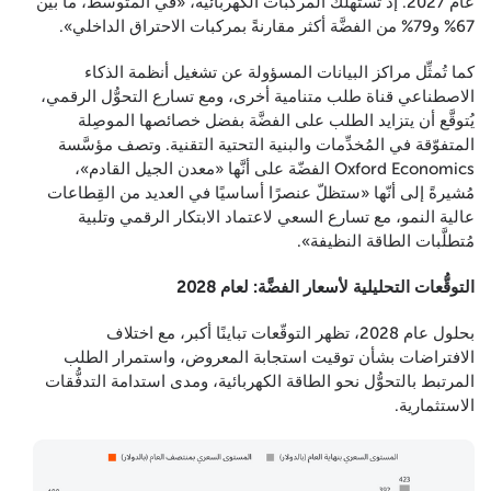
عام 2027. إذ تستهلك المركبات الكهربائية، «في المتوسّط، ما بين
67% و79% من الفضَّة أكثر مقارنةً بمركبات الاحتراق الداخلي».
كما تُمثِّل مراكز البيانات المسؤولة عن تشغيل أنظمة الذكاء
الاصطناعي قناة طلب متنامية أخرى، ومع تسارع التحوُّل الرقمي،
يُتوقَّع أن يتزايد الطلب على الفضَّة بفضل خصائصها الموصِلة
المتفوّقة في المُخدِّمات والبنية التحتية التقنية. وتصف مؤسَّسة
Oxford Economics الفضّة على أنَّها «معدن الجيل القادم»،
مُشيرةً إلى أنّها «ستظلّ عنصرًا أساسيًا في العديد من القِطاعات
عالية النمو، مع تسارع السعي لاعتماد الابتكار الرقمي وتلبية
مُتطلَّبات الطاقة النظيفة».
التوقُّعات التحليلية لأسعار الفضَّة: لعام 2028
بحلول عام 2028، تظهر التوقّعات تباينًا أكبر، مع اختلاف
الافتراضات بشأن توقيت استجابة المعروض، واستمرار الطلب
المرتبط بالتحوُّل نحو الطاقة الكهربائية، ومدى استدامة التدفُّقات
الاستثمارية.