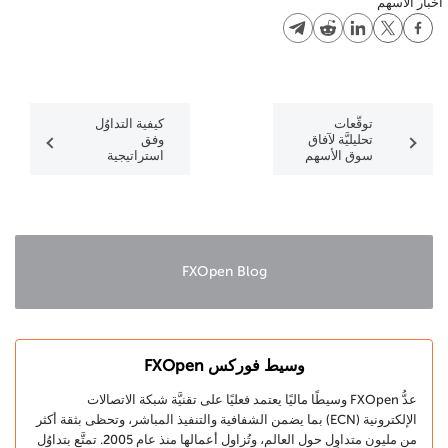
أخبار الأسهم
توقُّعات
كيفية التداوُل
تحليليَّة لآفاق
وفق
سوق الأسهم
استراتيجية
الأمريكية
اختراق
للفترة
وإعادة اختبار
المُمتدَّة من
مستويات
عام 2025
الدعم
حتى 2030 مع
والمقاومة؟
نظرة
مُستقبلية أبعد
FXOpen Blog
وسيط فوركس FXOpen
عدُّ FXOpen وسيطًا ماليًا يعتمد فعليًا على تقنيَّة شبكة الاتصالات
الإلكترونية (ECN) بما يضمن الشفافية والتنفيذ المباشر، وتحظى بثقة أكثر
من مليون متداوِل حول العالم، وتُزاول أعمالها منذ عام 2005. تمتَّع بتداوُل