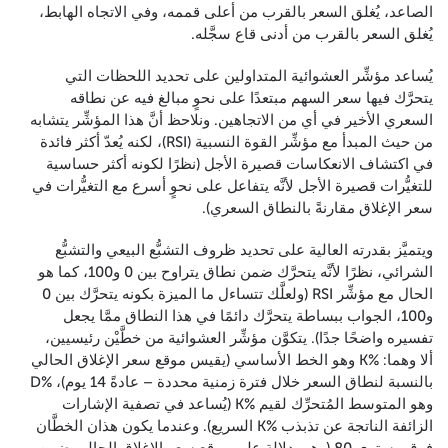
الصاعد، يُغلق السعر بالقرب من أعلى قممه، وفي الاتجاه الهابط،
يُغلق السعر بالقرب من أدنى قاع سجَّله.
يُساعد مؤشِّر العشوائية المتداولين على تحديد اللحظات التي
يتحرَّك فيها سعر السهم مبتعدًا على نحوٍ مبالغ فيه عن نطاقه
السعري الأخير في أي من الاتجاهين. ونلاحظ أنَّ هذا المؤشِّر يتشابه
من حيث المبدأ مع مؤشِّر القوة النسبية (RSI)، لكنه يُعدّ أكثر فائدة
في اكتشاف الانعكاسات قصيرة الأجل (نظرًا لكونه أكثر حساسية
للتغيُّرات قصيرة الأجل لأنَّه يتفاعل على نحوٍ أسرع مع التغيُّرات في
سعر الإغلاق مقارنةً بالنطاق السعري).
ويتميَّز بقدرته العالية على تحديد ظروف التشبُّع البيعي والتشبُّع
الشرائي، نظرًا لأنَّه يتحرَّك ضمن نطاق يتراوح بين 0 و100، كما هو
الحال مع مؤشِّر RSI (ولعلَّك تتساءل ما الميزة بكونه يتحرَّك بين 0
و100، الجواب ببساطة يتحرَّك دائمًا في هذا النطاق ممَّا يجعل
تفسيره واضحًا جدًا). يتكوَّن مؤشِّر العشوائية من خطَّيْن رئيسيين،
ألا وهما: %K وهو الخط الأساسي (يقيس موقع سعر الإغلاق الحالي
بالنسبة لنطاق السعر خلال فترة زمنية محددة – عادةً 14 يوم)، %D
وهو المتوسط المُتحرِّك لقيم %K (يُساعد في تصفية الإشارات
الزائفة الناتجة عن تذبذب %K السريع). وعندما يكون هذان الخطَّان