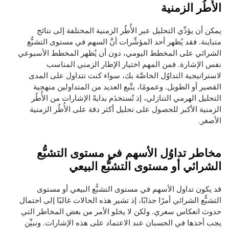
الأُطُر الزمنية
يمكن أن يؤدِّي التحليل عبر الأُطُر الزمنية المختلفة إلى نتائج
متباينة. فقد يُظهر أحد المؤشِّرات أنَّ السهم في مستوى التشبُّع
الشرائي على المخطط اليومي، دون أن يُظهر المخطط الأسبوعي
نفس الإشارة. فمن المهم اختيار الإطار الزمني المناسب
لاستراتيجية التداوُل الخاصَّة بك، سواء كنت تتداول على المدى
القصير أو الطويل. وعمومًا، يتَّبع العديد من المتداولين منهجية
التحليل الهرمي التنازلي، إذ تُستخدَم بدايةً الإشارات من الأُطُر
الزمنية الأكبر للحصول على تحليل أكثر دقة على الأُطُر الزمنية
الأصغر.
مخاطر تداوُل الأسهم في مستوى التشبُّع
الشرائي أو مستوى التشبُّع البيعي
قد يكون تداول الأسهم في مستوى التشبُّع البيعي أو مستوى
التشبُّع الشرائي أمرًا جذابًا، إذ تشير هذه الحالات غالبًا إلى احتمال
حدوث انعكاس سعري. ولكن لا يخلو الأمر من بعض المخاطر التي
يجب أخذها في الحسبان عند الاعتماد على هذه الإشارات. ونبيِّن