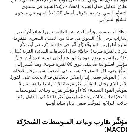
فوق مستوى 80 (وهي دلالة على موقع سعر الإغلاق الحالي ضمن
نطاق التداول خلال الفترة المُحدَّدة)، يُعدُّ السهم في مستوى
التشبُّع البيعي. وعندما يكونان أسفل 20، يُعدُّ السهم في مستوى
التشبُّع الشرائي.
ونظرًا لحساسية مؤشِّر العشوائية العالية، فمن الشائع أن يُصدر
إشاراتٍ توحي بأنَّ السوق في حالة من الامتداد السعري المُفرِط
لفترة أطول من المتوقَّع (أي أنَّها في حالة تشبُّع بيعي أو تشبُّع
شرائي لفترة طويلة)، خاصَّة خلال الاتجاهات السائدة القوية (مثال،
إذا كان السهم يرتفع بقوة ويُغلق عند أعلى قممه لعدة أيام، فإنَّ
مؤشِّر العشوائية قد يبقى فوق 80 لفترة طويلة، وهذا يُشير إلى
تشبُّع بيعي، لكن السعر قد يستمر في الصعود بسبب زخم الاتجاه،
أي أنَّ المؤشِّر يعطي إنذارًا مبكرًا بانعكاس قد لا يحدث على الفور).
الأمر الذي يجعل المؤشِّر أكثر عرضةً للإشارات الزائفة مقارنةً
بمؤشِّر القوة النسبية (RSI) أو مؤشِّر تقارب وتباعد المتوسطات
المُتحرِّكة (MACD)، وعادةً ما يكون أكثر فائدةً في التداول وفق
حالات التراجُع المؤقَّت ضمن اتجاهٍ سائد أوسع.
مؤشِّر تقارب وتباعد المتوسطات المُتحرِّكة
(MACD)