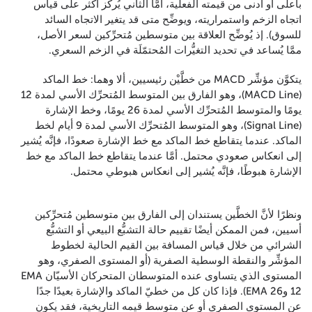
بأعلى أو أدنى من قيمته الفعلية، أمَّا الثاني يُركّز أكثر على قياس
اتجاه الزخم واستمراريته، ويوضِّح متى قد يتغير الاتجاه السائد
للسوق). إذ يُوضِّح العلاقة بين متوسطين مُتحرِّكين لسعر الأصل،
ممَّا يُساعد في تحديد التغيُّرات المُحتمّلَة في الزخم السعري.
يتكوَّن مؤشِّر MACD من خطَّيْن رئيسيين، ألا وهما: خط الماكد
(MACD Line)، وهو الفارق بين المتوسط المُتحرِّك الأسي لمدة 12
يومًا والمتوسط المُتحرِّك الأسي لمدة 26 يومًا، وخط الإشارة
(Signal Line)، وهو المتوسط المُتحرِّك الأسي لمدة 9 أيام لخط
الماكد. عندما يتقاطع خط الماكد مع خط الإشارة صعودًا، فإنَّه يُشير
إلى انعكاس صعودي محتمل. أمَّا عندما يتقاطع خط الماكد مع خط
الإشارة هبوطًا، فإنَّه يُشير إلى انعكاس هبوطي محتمل.
ونظرًا لأنَّ الخطَّين يستندان إلى الفارق بين متوسطين مُتحرِّكين
أسيين، فمن الممكن أيضًا تقييم حالة التشبُّع البيعي أو التشبُّع
الشرائي من خلال قياس المسافة بين القيم الحالية لخطوط
المؤشِّر والنقطة الوسطية الصفرية (أو المستوى الصفري، وهو
المستوى الذي يتساوى عنده المتوسطان المتحركان الأسيّان EMA
12 وEMA 26). فإذا كان كل من خطيّ الماكد والإشارة بعيدًا جدًا
عن المستوى الصفري أو عن متوسط قيمه التاريخية، فقد يكون