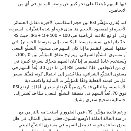
فيها السهم مُبتعدًا على نحو كبير عن وضعه السابق في أي من
الاتجاهين.
كما يُقارن مؤشِّر RSI بين حجم المكاسب الأخيرة مقابل الخسائر
الأخيرة (والمقصود بالحجم هنا مدى قوة أو شدة التغيُّرات السعرية،
وفي الواقع علاقته الرياضية هي 100 – 100 ÷ (1 + RS)، حيث RS
بحدّ ذاتها هي نسبة متوسط المكاسب إلى متوسط الخسائر) التي
حققها السعر، لتقييم ما إذا كان السهم في مستوى التشبُّع البيعي
أو مستوى التشبُّع الشرائي. ويتراوح نطاق المؤشِّر بين 0 و100،
ويُستخدم عادةً لتقييم ما إذا كان السهم يتحرَّك بسرعة كبيرة في
أي من الاتجاهين. فإذا انخفض RSI إلى ما دون 30، يُعدُّ السهم في
مستوى التشبُّع الشرائي، ممَّا يُشير إلى احتمال كونه مُقيَّمًا بسعر
أقل من قيمته الفعلية وفقًا للمؤشِّرات المالية والاقتصادية
الأساسية، وبالتالي قد يكون مهيَّأً لارتدادٍ سعري. أمَّا إذا ارتفع RSI
فوق 70، يُعدُّ السهم في منطقة التشبُّع البيعي، ممَّا قد يُشير إلى
احتمالية تصحيح سعري وشيك.
ورغم فائدة مؤشِّر RSI، فمن الضروري استخدامه بالتزامن مع
دراسة الحالة العامَّة الأوسع للسوق. فعلى سبيل المثال، في ظل
سوق صاعدة قوية، قد يظل السهم في مستوى التشبُّع البيعي