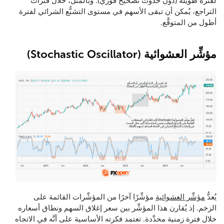
لفترة طويلة (دون حدوث تصحيح فوري). وبالمثل، خلال فترات
التراجع، يُمكن أن تبقى الأسهم في مستوى التشبُّع الشرائي لفترة
أطول من المتوقَّع.
مؤشِّر العشوائية (Stochastic Oscillator)
يُعدُّ
مؤشِّر العشوائية
مؤشِّرًا آخرًا من المؤشِّرات القائمة على
الزخم. إذ يُقارن هذا المؤشِّر بين سعر إغلاق السهم ونطاق أسعاره
خلال فترة زمنية محدَّدة. تعتمد فكرته الأساسية على أنَّه في الاتجاه