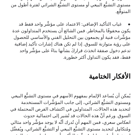
مستوى التشبُّع البيعي أو مستوى التشبُّع الشرائي لفترة أطول من
المتوقَّع.
● غياب التأكيد الإضافي: الاعتماد على مؤشِّر واحد فقط قد
يكون محفوفًا بالمخاطر. فمن الشائع أن يستخدم المتداولون عدة
مؤشِّرات فنية أو يجمعون بين التحليل الفني والأساسي للحصول
على رؤية متوازنة للسوق. إذا لم تكن هناك إشارات تأكيد إضافية
تدعم دخول صفقة اتخذتَ قراركَ بشأنها بناءً على مؤشِّر واحد
فقط، فقد يكون التداول أكثر خطورة.
الأفكار الختامية
يُمكن أن يُساعد الإلمام بمفهوم الأسهم في مستوى التشبُّع البيعي
ومستوى التشبُّع الشرائي، إلى جانب المؤشِّرات المستخدمة
لتحديد هذه الحالات، المتداولين في اكتشاف الفرص المحتملة في
السوق. ورغم أنَّ هذه الحالات قد تُشير إلى احتمالية حدوث
انعكاس سعري، فمن المهم أن تُدرك أنَّه لا يوجد مؤشِّر واحد مثالي
ومُتكامِل لتحديد مستوى التشبُّع البيعي أو التشبُّع الشرائي، ويُفضَّل