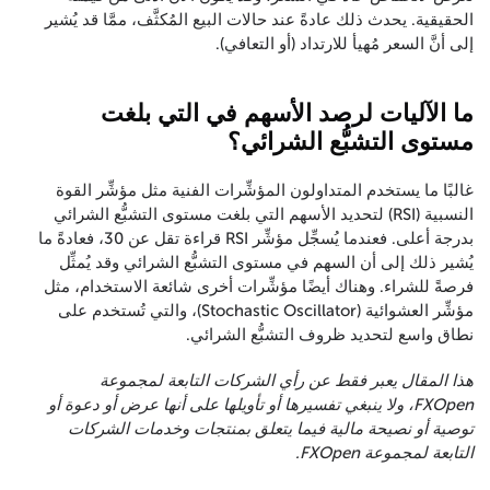
الحقيقية. يحدث ذلك عادةً عند حالات البيع المُكثَّف، ممَّا قد يُشير
إلى أنَّ السعر مُهيأ للارتداد (أو التعافي).
ما الآليات لرصد الأسهم في التي بلغت
مستوى التشبُّع الشرائي؟
غالبًا ما يستخدم المتداولون المؤشِّرات الفنية مثل مؤشِّر القوة
النسبية (RSI) لتحديد الأسهم التي بلغت مستوى التشبُّع الشرائي
بدرجة أعلى. فعندما يُسجِّل مؤشِّر RSI قراءة تقل عن 30، فعادةً ما
يُشير ذلك إلى أن السهم في مستوى التشبُّع الشرائي وقد يُمثِّل
فرصةً للشراء. وهناك أيضًا مؤشِّرات أخرى شائعة الاستخدام، مثل
مؤشِّر العشوائية (Stochastic Oscillator)، والتي تُستخدم على
نطاق واسع لتحديد ظروف التشبُّع الشرائي.
هذا المقال يعبر فقط عن رأي الشركات التابعة لمجموعة
FXOpen، ولا ينبغي تفسيرها أو تأويلها على أنها عرض أو دعوة أو
توصية أو نصيحة مالية فيما يتعلق بمنتجات وخدمات الشركات
التابعة لمجموعة FXOpen.