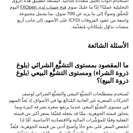
استخدام أدوات تحليل مُتعدِّدة للتأكيد. أمستعد لتطبيق هذه الرؤى
التحليلية عمليًا؟ إذًا ما عليكَ سوى
فتح حساب لدى FXOpen
اليوم
لتُحقِّق وصولًا إلى ما يزيد عن 700 سوق، بما يشمل مجموعة
واسعة من عقود الفروقات (CFD) على الأسهم، إلى جانب أربع
منصات تداوُل بإمكاناتٍ مُتقدِّمة.
الأسئلة الشائعة
ما المقصود بمستوى التشبُّع الشرائي (بلوغ
ذروة الشراء) ومستوى التشبُّع البيعي (بلوغ
ذروة البيع)؟
تُستخدم مصطلحات التشبُّع البيعي والتشبُّع الشرائي لوصف
الحركات السعرية غير العادية المُبالغ بها في الأسواق. إذ يُعدُّ السهم
في مستوى التشبُّع البيعي عندما يرتفع سعره بسرعة كبيرة وبما
يتجاوز قيمته الجوهرية، ممَّا قد يجعله مُقيَّمًا بسعر أكبر من قيمته
الفعلية وفقًا للمؤشِّرات المالية والاقتصادية الأساسية. أمَّا إذا
انخفض السعر على نحوٍ حادّ وأصبح أدنى من قيمته الجوهرية، فيُعدُّ
السهم حينها في مستوى التشبُّع الشرائي، ممَّا قد يجعله مُقيَّمًا