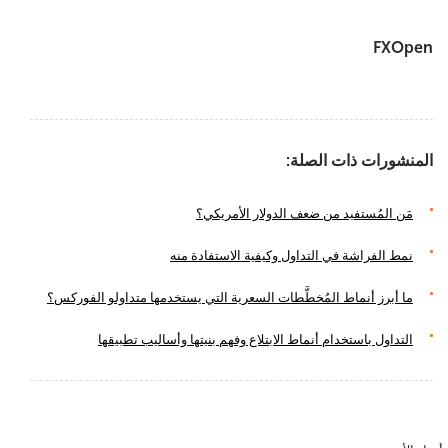
FXOpen
المنشورات ذات الصلة:
مَن المُستفيد من ضعف الدولار الأمريكي؟
نمط الفراشة في التداول وكيفية الاستفادة منه
ما أبرز أنماط المُخطَّطات السعرية التي يستخدمها متداولو الفوركس؟
التداول باستخدام أنماط الابتلاع وفهم بنيتها وأساليب تطبيقها