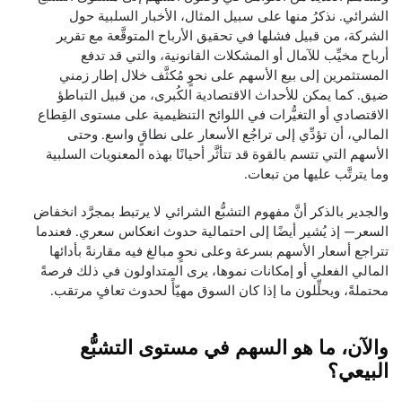
الشرائي. نذكرُ منها على سبيل المثال، الأخبار السلبية حول
الشركة، من قبيل فشلها في تحقيق الأرباح المتوقَّعة مع تقرير
أرباح مخيِّب للآمال أو المشكلات القانونية، والتي قد تدفع
المستثمرين إلى بيع الأسهم على نحوٍ مُكثَّف خلال إطار زمني
ضيق. كما يمكن للأحداث الاقتصادية الكُبرى، من قبيل التباطؤ
الاقتصادي أو التغيُّرات في اللوائح التنظيمية على مستوى القِطاع
المالي، أن تؤدِّي إلى تراجُع الأسعار على نطاقٍ واسع. وحتى
الأسهم التي تتسم بالقوة قد تتأثَّر أحيانًا بهذه المعنويات السلبية
وما يترتَّب عليها من تبعات.
والجدير بالذكر أنَّ مفهوم التشبُّع الشرائي لا يرتبط بمجرَّد انخفاض
السعر— إذ يُشير أيضًا إلى احتمالية حدوث انعكاس سعري. فعندما
تتراجع أسعار الأسهم بسرعة وعلى نحوٍ مبالغ فيه مقارنةً بأدائها
المالي الفعلي أو إمكانات نموها، يرى المتداولون في ذلك فرصةً
محتملةً، ويحلِّلون ما إذا كان السوق مهيّأً لحدوث تعافٍ مرتقب.
والآن، ما هو السهم في مستوى التشبُّع
البيعي؟