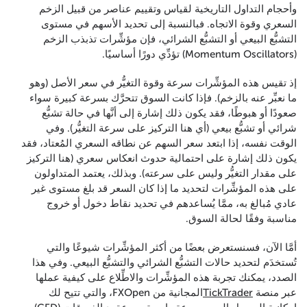
وأحجام التداول التاريخية لقياس وتقييم عناصر من قبيل الزخم
السعري وقوة الاتجاه. فبالنسبة إلى تحديد الأسهم في مستوى
التشبُّع البيعي أو التشبُّع الشرائي، فإن مؤشِّرات تذبذب الزخم
(Momentum Oscillators) تؤدِّي دورًا أساسيًا.
إذ تقيس هذه المؤشِّرات سرعة وقوة التغيُّر في سعر الأصل (وهو
ما نعبِّر عنه بالزخم). فإذا كانت السوق تتحرَّك بسرعة كبيرة سواء
صعودًا أو هبوطًا، فقد يكون ذلك إشارة إلى أنَّها في حالة تشبُّع
شرائي أو تشبُّع بيعي (أي هنا التركيز على سرعة التغيُّر). وفي
الوقت نفسه، إذا ابتعد سعر السهم عن نطاقه السعري المُعتاد، فقد
يكون ذلك إشارة على احتمالية حدوث انعكاس سعري (هنا التركيز
على مقدار التغيُّر وليس على سرعته). وبذلك، يعتمد المتداولون
على هذه المؤشِّرات لتحديد ما إذا كان السعر قد بلغ مستوى غير
عادي مُبالغ به، ممَّا يُساعدهم في تحديد نقاط دخول أو خروج
مناسبة وفقًا لحالة السوق.
أمَّا الآن، فسنستعرض بعضًا من أكثر المؤشِّرات شيوعًا والتي
تُستخدَم لتحديد حالات التشبُّع الشرائي والتشبُّع البيعي. وفي هذا
الصدد، يمكنك تجربة هذه المؤشِّرات والاطِّلاع على كيفية عملها
عبر منصة
TickTrader
المجانية من FXOpen، والتي تتيح لك