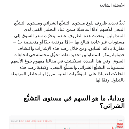
الأسئلة الشائعة
يُعدُّ تحديد ظروف بلوغ مستوى التشبُّع الشرائي ومستوى التشبُّع
البيعي للأسهم أداةً أساسيَّة ضمن عتاد التحليل الفني لدى
المتداولين. وتحدث هذه الظروف عندما يتحرَّك سعر السوق إلى
مستويات غير عادية مُبالغ بها —إمَّا مرتفعة جدًا أو منخفضة جدًا—
مقارنةً بأدائه السابق. ومن خلال رصد هذه الإشارات واكتشاف
حدوثها، يمكن للمتداولين تحديد نقاط تحوُّل محتملة في اتجاهات
السوق. وفي هذا الصدد، نستكشف في مقالنا مفهوم بلوغ الأسهم
لمستويات التشبُّع الشرائي والتشبُّع البيعي، وكيفية رصد هذه
الحالات اعتمادًا على المؤشِّرات الفنية، مرورًا بالمخاطر المرتبطة
بالتداول وفقًا لها.
وبدايةً، ما هو السهم في مستوى التشبُّع
الشرائي؟