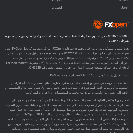
التحليلات
نبذة عنا
الأخبار
اتصل بنا
2005 -
2026
© جميع الحقوق محفوظة للعلامات التجارية المختلفة المملوكة والمدارة من قبل مجموعة
شركات FXOpen.
هذه المدونة مملوكة ومدارة من قبل مجموعة شركات FXOpen، بما في ذلك شركة FXOpen Ltd، وهي
شركة مسجلة في إنجلترا وويلز تحت رقم 07273392 ومرخصة ومنظمة من قبل هيئة السلوك المالي
(FCA) تحت رقم
579202
، وشركة FXOpen EU Ltd ، وهي شركة مرخصة ومنظمة من قبل هيئة
الأوراق المالية والبورصات القبرصية (CySEC) تحت رقم 194/13، وشركة ، وشركة FXOpen Markets
Limited، وهي شركة مسجلة حسب الأصول في جزيرة نيفيس تحت رقم C 42235.
عمر العميل يجب ألا يقل عن 18 عاما لاستخدام خدمات FXOpen.
المقالات المعروضة هي لأغراض إعلامية فقط ولا ينبغي اعتبارها نصائح استثمارية، كما أن الآراء أو
المعلومات أو وجهات النظر المذكورة في المقالات تخص كاتبها وحده، ولا تخص الشركة أو المؤسسة أو
اللجنة التي يعمل بها الكاتب أو غيرها من مجموعة المؤسسات أو الأفراد أو الشركات.
تحذير من المخاطر العالية:
FXOpen Ltd - عقود الفروقات (CFDs) هي أدوات معقدة وتنطوي على
مخاطر عالية بفقدان الأموال بسرعة بسبب الرافعة المالية. وهناك 60٪ من حسابات مستثمري التجزئة
يخسرون أموالهم عند تداول عقود الفروقات مع هذا الوسيط، لذا يجب أن تفهم جيدا آلية عمل عقود
الفروقات وما إذا كنت تستطيع تحمل المخاطر العالية بفقدان أموالك. FXOpen EU Ltd - عقود
الفروقات (CFDs) هي أدوات معقدة وتنطوي على مخاطر عالية بفقدان الأموال بسرعة بسبب الرافعة
المالية. وهناك 77.78٪ من حسابات مستثمري التجزئة يخسرون أموالهم عند تداول عقود الفروقات مع
هذا الوسيط، لذا يجب أن تفهم جيدا آلية عمل عقود الفروقات وما إذا كنت تستطيع تحمل المخاطر