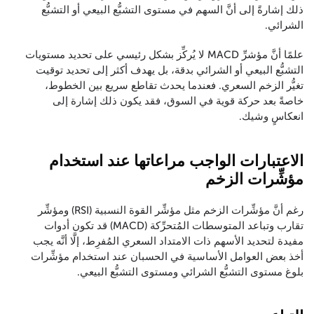
ذلك إشارةً إلى أنَّ السهم في مستوى التشبُّع البيعي أو التشبُّع
الشرائي.
علمًا أنَّ مؤشرِّ MACD لا يُركِّز بشكل رئيسي على تحديد مستويات
التشبُّع البيعي أو الشرائي بدقة، بل يهدف أكثر إلى تحديد توقيت
تغيُّر الزخم السعري. فعندما يحدث تقاطع سريع بين الخطوط،
خاصةً بعد حركة قوية في السوق، فقد يكون ذلك إشارة إلى
انعكاسٍ وشيك.
الاعتبارات الواجب مراعاتها عند استخدام
مؤشِّرات الزخم
رغم أنَّ مؤشِّرات الزخم مثل مؤشِّر القوة النسبية (RSI) ومؤشِّر
تقارب وتباعد المتوسطات المُتحرِّكة (MACD) قد تكون أدوات
مفيدة لتحديد الأسهم ذات الامتداد السعري المُفرِط، إلَّا أنَّه يجب
أخذ بعض العوامل الأساسية في الحسبان عند استخدام مؤشِّرات
بلوغ مستوى التشبُّع الشرائي ومستوى التشبُّع البيعي.