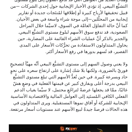
التشبُّع البيعي. إذ تؤدي الأخبار الإيجابية حول إحدى الشركات —من
قبيل تحقيقها لأرباح كبيرة أو إطلاقها لمُنتَجات جديدة أو تقارير
إيجابية من المحلّلين—إلى موجة شراء واسعة في بعض الأحيان.
كما أنَّ حالة التفاؤل العامَّة في السوق، لاسيَّما خلال المراحل
الصعودية، قد تدفع سوق الأسهم لبلوغ مستوى التشبُّع البيعي.
والجدير بالذكر أنَّ عمليات الشراء القائمة على المضاربة، حين
يحاول المتداولون الاستفادة من تحرُّكات الأسعار على المدى
القصير، قد تُسهم بدورها في رفع الأسعار أكثر.
ولا يعني وصول السهم إلى مستوى التشبُّع البيعي أنَّه مهيَّأ لتصحيحٍ
فوريّ بالضرورة، ولكنها بلا شك إشارة على ارتفاع سعره على نحوٍ
حاد وبسرعة كبيرة. في حين تُعدُّ الأسهم التي تبلغ مستوى التشبُّع
البيعي بدرجة أعلى وبفارق كبير عن قيمتها الفعلية في وضعٍ هشّ
غالبًا، ممَّا قد يجعلها عرضةً لتراجُعٍ محتمل، لا سيَّما بغياب الدعم
الفعلي الكافي المُستَنِد إلى العوامل المالية والاقتصادية الأساسية
الإيجابية للشركة أو آفاق نموها المستقبلية. ويرى المتداولون في
هذه الحالات فرصةً جيدةً لبيع الأسهم عند مستويات أسعار مرتفعة.