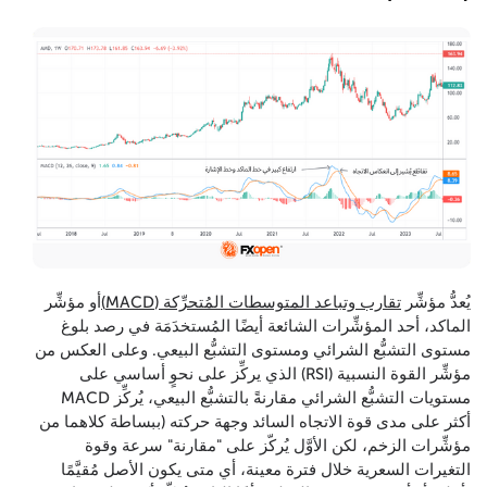
يُعدُّ مؤشِّر
تقارب وتباعد المتوسطات المُتحرِّكة (MACD)
أو مؤشِّر
الماكد، أحد المؤشِّرات الشائعة أيضًا المُستخدَمَة في رصد بلوغ
مستوى التشبُّع الشرائي ومستوى التشبُّع البيعي. وعلى العكس من
مؤشِّر القوة النسبية (RSI) الذي يركِّز على نحوٍ أساسي على
مستويات التشبُّع الشرائي مقارنةً بالتشبُّع البيعي، يُركِّز MACD
أكثر على مدى قوة الاتجاه السائد وجهة حركته (ببساطة كلاهما من
مؤشِّرات الزخم، لكن الأوَّل يُركّز على "مقارنة" سرعة وقوة
التغيرات السعرية خلال فترة معينة، أي متى يكون الأصل مُقيَّمًا