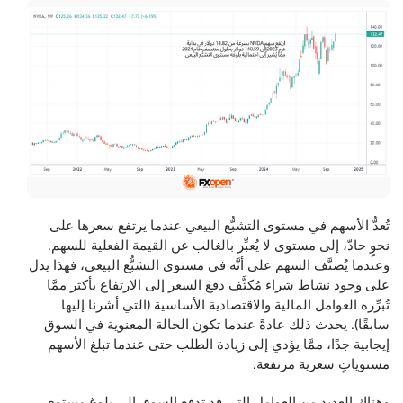
تُعدُّ الأسهم في مستوى التشبُّع البيعي عندما يرتفع سعرها على
نحوٍ حادّ، إلى مستوى لا يُعبِّر بالغالب عن القيمة الفعلية للسهم.
وعندما يُصنَّف السهم على أنَّه في مستوى التشبُّع البيعي، فهذا يدل
على وجود نشاط شراء مُكثَّف دفعَ السعر إلى الارتفاع بأكثر ممَّا
تُبرِّره العوامل المالية والاقتصادية الأساسية (التي أشرنا إليها
سابقًا). يحدث ذلك عادةً عندما تكون الحالة المعنوية في السوق
إيجابية جدًا، ممَّا يؤدي إلى زيادة الطلب حتى عندما تبلغ الأسهم
مستوياتٍ سعرية مرتفعة.
وهناك العديد من العوامل التي قد تدفع السوق إلى بلوغ مستوى