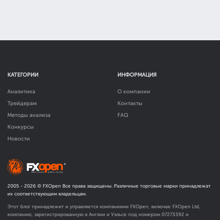
КАТЕГОРИИ
ИНФОРМАЦИЯ
Аналитика
О компании
Трейдерам
Контакты
Методы анализа
FAQ
Конкурсы
Новости
2005 -
2026
© FXOpen Все права защищены. Различные торговые марки принадлежат
их соответствующим владельцам.
Этот блог принадлежит и управляется компаниями FXOpen, включая: FXOpen Ltd,
компанию, зарегистрированную в Англии и Уэльсе под номером 07273392 и