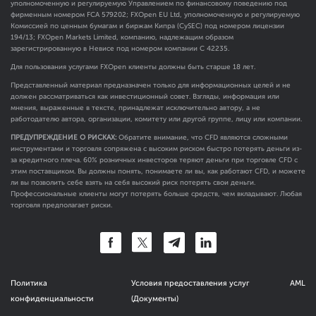
уполномоченную и регулируемую Управлением по финансовому поведению под
фирменным номером FCA
579202
; FXOpen EU Ltd, уполномоченную и регулируемую
Комиссией по ценным бумагам и биржам Кипра (CySEC) под номером лицензии
194/13; FXOpen Markets Limited, компанию, надлежащим образом
зарегистрированную в Невисе под номером компании C 42235.
Для пользования услугами FXOpen клиенты должны быть старше 18 лет.
Представленный материал предназначен только для информационных целей и не
должен рассматриваться как инвестиционный совет. Взгляды, информация или
мнения, выраженные в тексте, принадлежат исключительно автору, а не
работодателю автора, организации, комитету или другой группе, лицу или компании.
ПРЕДУПРЕЖДЕНИЕ О РИСКАХ:
Обратите внимание, что CFD являются сложными
инструментами и торговля сопряжена с высоким риском быстро потерять деньги из-
за кредитного плеча. 60% розничных инвесторов теряют деньги при торговле CFD с
этим поставщиком. Вы должны понять, понимаете ли вы, как работают CFD, и можете
ли вы позволить себе взять на себя высокий риск потерять свои деньги.
Профессиональные клиенты могут потерять больше средств, чем вкладывают. Любая
торговля предполагает риски.
Политика
Условия предоставления услуг
AML
конфиденциальности
(Документы)