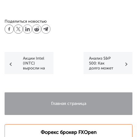
Поделиться новостью
Акции Intel
Анализ S&P
(INTC)
500: Как
выросли на
долго может
приблизительно
длиться
14%
коррекция
фондового
рынка?
Главная страница
Форекс брокер FXOpen