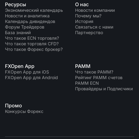
Ресурсы
О нас
Экономический календарь
Новости компании
Новости и аналитика
Почему мы?
Календарь дивидендов
История
Форум Трейдеров
Связаться с нами
База знаний
Партнерство
Что такое ECN торговля?
Что такое торговля CFD?
Что такое Форекс брокер?
FXOpen App
PAMM
FXOpen App для iOS
Что такое PAMM?
FXOpen App для Android
Рейтинг PAMM счетов
PAMM ECN
Провайдеры и Подписчики
Промо
Конкурсы Форекс