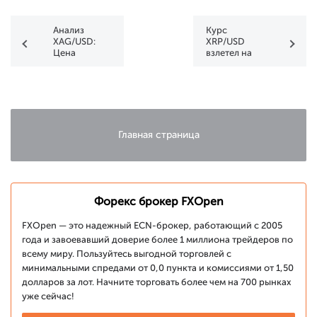
Анализ
Курс
XAG/USD:
XRP/USD
Цена
взлетел на
серебра
более чем
балансирует
400% с
у важной
начала
поддержки
месяца
Главная страница
Форекс брокер FXOpen
FXOpen — это надежный ECN-брокер, работающий с 2005
года и завоевавший доверие более 1 миллиона трейдеров по
всему миру. Пользуйтесь выгодной торговлей с
минимальными спредами от 0,0 пункта и комиссиями от 1,50
долларов за лот. Начните торговать более чем на 700 рынках
уже сейчас!