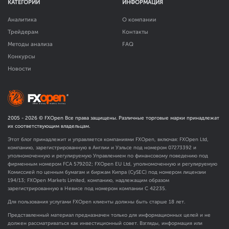
КАТЕГОРИИ
ИНФОРМАЦИЯ
Аналитика
О компании
Трейдерам
Контакты
Методы анализа
FAQ
Конкурсы
Новости
2005 -
2026
© FXOpen Все права защищены. Различные торговые марки принадлежат
их соответствующим владельцам.
Этот блог принадлежит и управляется компаниями FXOpen, включая: FXOpen Ltd,
компанию, зарегистрированную в Англии и Уэльсе под номером 07273392 и
уполномоченную и регулируемую Управлением по финансовому поведению под
фирменным номером FCA
579202
; FXOpen EU Ltd, уполномоченную и регулируемую
Комиссией по ценным бумагам и биржам Кипра (CySEC) под номером лицензии
194/13; FXOpen Markets Limited, компанию, надлежащим образом
зарегистрированную в Невисе под номером компании C 42235.
Для пользования услугами FXOpen клиенты должны быть старше 18 лет.
Представленный материал предназначен только для информационных целей и не
должен рассматриваться как инвестиционный совет. Взгляды, информация или