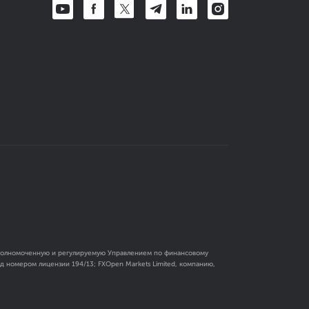
 уполномоченную и регулируемую Управлением по финансовому
 номером лицензии 194/13; FXOpen Markets Limited, компанию,