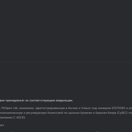
рки принадлежат их соответствующим владельцам.
я: FXOpen Ltd, компанию, зарегистрированную в Англии и Уэльсе под номером 07273392 и
 уполномоченную и регулируемую Комиссией по ценным бумагам и биржам Кипра (CySEC) под
омпании C 42235.
лет.