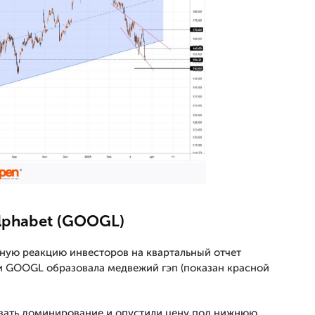
lphabet (GOOGL)
ную реакцию инвесторов на квартальный отчет
ии GOOGL образовала медвежий гэп (показан красной
вать доминирование и опустили цену под нижнюю