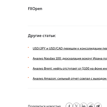
FXOpen
Другие статьи:
USD/JPY и USD/CAD перешли к консолидации пе
Анализ Nasdaq 100: деэскалация вокруг Ирана п
Анализ Brent: нефть отступает от $100 на фоне
Анализ Amazon: сильный отчет совпал с выходом
Поделиться новостью