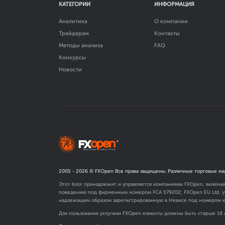
КАТЕГОРИИ
ИНФОРМАЦИЯ
Аналитика
О компании
Трейдерам
Контакты
Методы анализа
FAQ
Конкурсы
Новости
2005 -
2026
© FXOpen Все права защищены. Различные торговые ма
Этот блог принадлежит и управляется компаниями FXOpen, включа
поведению под фирменным номером FCA
579202
; FXOpen EU Ltd,
надлежащим образом зарегистрированную в Невисе под номером к
Для пользования услугами FXOpen клиенты должны быть старше 18 