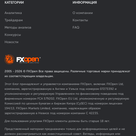
КАТЕГОРИИ
ИНФОРМАЦИЯ
Аналитика
О компании
Трейдерам
Контакты
Методы анализа
FAQ
Конкурсы
Новости
2005 -
2026
© FXOpen Все права защищены. Различные торговые марки принадлежат
их соответствующим владельцам.
Этот блог принадлежит и управляется компаниями FXOpen, включая: FXOpen Ltd,
компанию, зарегистрированную в Англии и Уэльсе под номером 07273392 и
уполномоченную и регулируемую Управлением по финансовому поведению под
фирменным номером FCA
579202
; FXOpen EU Ltd, уполномоченную и регулируемую
Комиссией по ценным бумагам и биржам Кипра (CySEC) под номером лицензии
194/13; FXOpen Markets Limited, компанию, надлежащим образом
зарегистрированную в Невисе под номером компании C 42235.
Для пользования услугами FXOpen клиенты должны быть старше 18 лет.
Представленный материал предназначен только для информационных целей и не
должен рассматриваться как инвестиционный совет. Взгляды, информация или