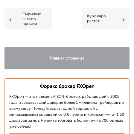
Сырьевые
Курс евро
валюты
растет
прошли
краткосрочное
дно
Главная страница
Форекс брокер FXOpen
FXOpen — это надежный ECN-брокер, работающий с 2005
года и завоевавший доверие более 1 миллиона трейдеров по
всему миру. Пользуйтесь выгодной торговлей с
минимальными спредами от 0,0 пункта и комиссиями от 1,50
долларов за лот. Начните торговать более чем на 700 рынках
уже сейчас!