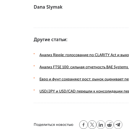
Dana Slymak
Другие статьи:
Анализ Ripple: голосование по CLARITY Act и вы
Анализ FTSE 100: сильная отчетность BAE Syste
Евро и фунт сохраняют рост: рынок оценивает п
USD/JPY и USD/CAD перешли к консолидации пе
Поделиться новостью