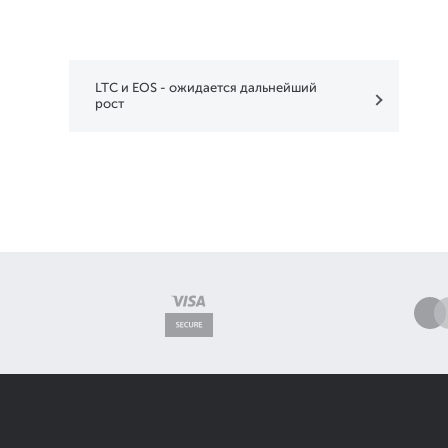
LTC и EOS - ожидается дальнейший
рост