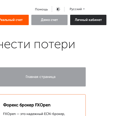
Русский
Помощь
Реальный счет
Демо счет
Личный кабинет
нести потери
Главная страница
Форекс брокер FXOpen
FXOpen — это надежный ECN-брокер,