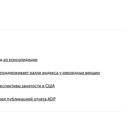
ход из консолидации
ms поддерживает ралли индекса у рекордных вершин
ерспективы занятости в США
ред публикацией отчета ADP