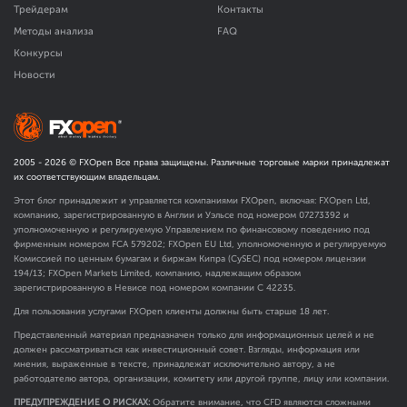
Трейдерам
Контакты
Методы анализа
FAQ
Конкурсы
Новости
2005 -
2026
© FXOpen Все права защищены. Различные торговые марки принадлежат
их соответствующим владельцам.
Этот блог принадлежит и управляется компаниями FXOpen, включая: FXOpen Ltd,
компанию, зарегистрированную в Англии и Уэльсе под номером 07273392 и
уполномоченную и регулируемую Управлением по финансовому поведению под
фирменным номером FCA
579202
; FXOpen EU Ltd, уполномоченную и регулируемую
Комиссией по ценным бумагам и биржам Кипра (CySEC) под номером лицензии
194/13; FXOpen Markets Limited, компанию, надлежащим образом
зарегистрированную в Невисе под номером компании C 42235.
Для пользования услугами FXOpen клиенты должны быть старше 18 лет.
Представленный материал предназначен только для информационных целей и не
должен рассматриваться как инвестиционный совет. Взгляды, информация или
мнения, выраженные в тексте, принадлежат исключительно автору, а не
работодателю автора, организации, комитету или другой группе, лицу или компании.
ПРЕДУПРЕЖДЕНИЕ О РИСКАХ:
Обратите внимание, что CFD являются сложными