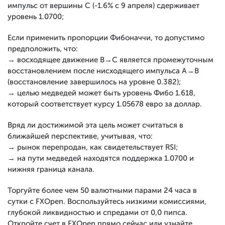
импульс от вершины С (-1.6% с 9 апреля) сдерживает
уровень 1.0700;
Если применить пропорции Фибоначчи, то допустимо
предположить, что:
→ восходящее движение В→С является промежуточным
восстановлением после нисходящего импульса А→В
(восстановление завершилось на уровне 0.382);
→ целью медведей может быть уровень Фибо 1.618,
который соответствует курсу 1.05678 евро за доллар.
Вряд ли достижимой эта цель может считаться в
ближайшей перспективе, учитывая, что:
→ рынок перепродан, как свидетельствует RSI;
→ на пути медведей находятся поддержка 1.0700 и
нижняя граница канала.
Торгуйте более чем 50 валютными парами 24 часа в
сутки с FXOpen. Воспользуйтесь низкими комиссиями,
глубокой ликвидностью и спредами от 0,0 пипса.
Откройте счет
в FXOpen прямо сейчас или
узнайте