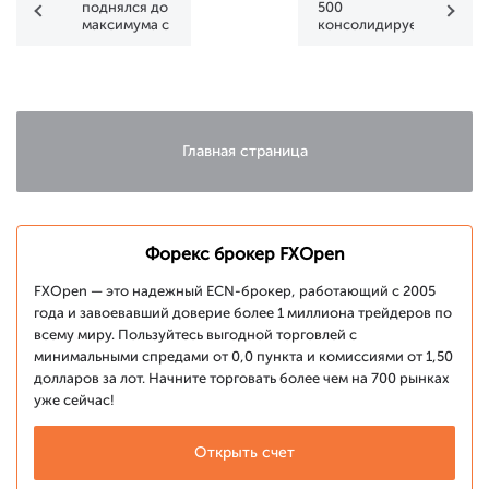
поднялся до
500
максимума с
консолидируется
1990 года
накануне
сезона
отчетностей
Главная страница
Форекс брокер FXOpen
FXOpen — это надежный ECN-брокер, работающий с 2005
года и завоевавший доверие более 1 миллиона трейдеров по
всему миру. Пользуйтесь выгодной торговлей с
минимальными спредами от 0,0 пункта и комиссиями от 1,50
долларов за лот. Начните торговать более чем на 700 рынках
уже сейчас!
Открыть счет