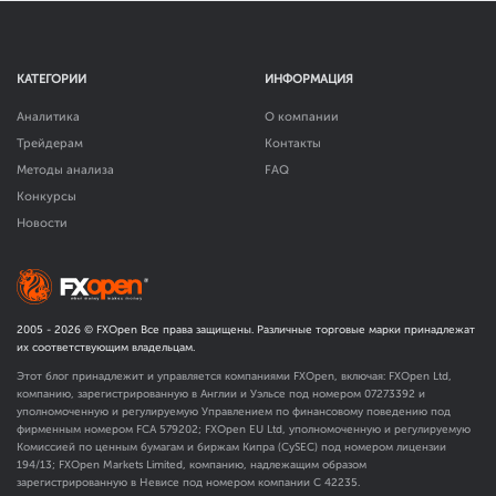
КАТЕГОРИИ
ИНФОРМАЦИЯ
Аналитика
О компании
Трейдерам
Контакты
Методы анализа
FAQ
Конкурсы
Новости
2005 -
2026
© FXOpen Все права защищены. Различные торговые марки принадлежат
их соответствующим владельцам.
Этот блог принадлежит и управляется компаниями FXOpen, включая: FXOpen Ltd,
компанию, зарегистрированную в Англии и Уэльсе под номером 07273392 и
уполномоченную и регулируемую Управлением по финансовому поведению под
фирменным номером FCA
579202
; FXOpen EU Ltd, уполномоченную и регулируемую
Комиссией по ценным бумагам и биржам Кипра (CySEC) под номером лицензии
194/13; FXOpen Markets Limited, компанию, надлежащим образом
зарегистрированную в Невисе под номером компании C 42235.