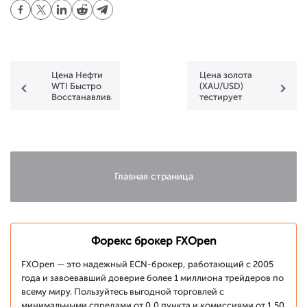
Цена Нефти
Цена золота
WTI Быстро
(XAU/USD)
Восстанавливается
тестирует
с
важную зону
Мартовских
сопротивления
Минимумов
Главная страница
Форекс брокер FXOpen
FXOpen — это надежный ECN-брокер, работающий с 2005
года и завоевавший доверие более 1 миллиона трейдеров по
всему миру. Пользуйтесь выгодной торговлей с
минимальными спредами от 0,0 пункта и комиссиями от 1,50