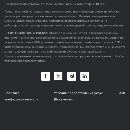
Для пользования услугами FXOpen клиенты должны быть старше 18 лет.
Представленный материал предназначен только для информационных целей и не
должен рассматриваться как инвестиционный совет. Взгляды, информация или
мнения, выраженные в тексте, принадлежат исключительно автору, а не
работодателю автора, организации, комитету или другой группе, лицу или компании.
ПРЕДУПРЕЖДЕНИЕ О РИСКАХ:
Обратите внимание, что CFD являются сложными
инструментами и торговля сопряжена с высоким риском быстро потерять деньги из-
за кредитного плеча. 60% розничных инвесторов теряют деньги при торговле CFD с
этим поставщиком. Вы должны понять, понимаете ли вы, как работают CFD, и можете
ли вы позволить себе взять на себя высокий риск потерять свои деньги.
Профессиональные клиенты могут потерять больше средств, чем вкладывают. Любая
торговля предполагает риски.
Политика
Условия предоставления услуг
AML
конфиденциальности
(Документы)