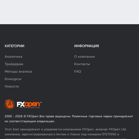
КАТЕГОРИИ
ИНФОРМАЦИЯ
Аналитика
О компании
Трейдерам
Контакты
Методы анализа
FAQ
Конкурсы
Новости
2005 -
2026
© FXOpen Все права защищены. Различные торговые марки принадлежат
их соответствующим владельцам.
Этот блог принадлежит и управляется компаниями FXOpen, включая: FXOpen Ltd,
компанию, зарегистрированную в Англии и Уэльсе под номером 07273392 и