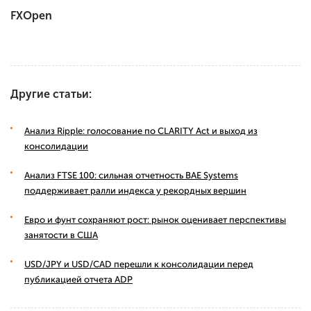
FXOpen
Другие статьи:
Анализ Ripple: голосование по CLARITY Act и выход из
консолидации
Анализ FTSE 100: сильная отчетность BAE Systems
поддерживает ралли индекса у рекордных вершин
Евро и фунт сохраняют рост: рынок оценивает перспективы
занятости в США
USD/JPY и USD/CAD перешли к консолидации перед
публикацией отчета ADP