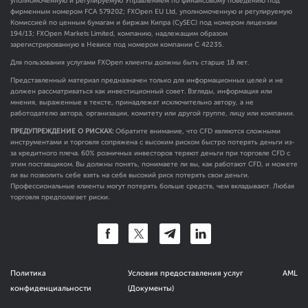
уполномоченную и регулируемую Управлением по финансовому поведению под
фирменным номером FCA
579202
; FXOpen EU Ltd, уполномоченную и регулируемую
Комиссией по ценным бумагам и биржам Кипра (CySEC) под номером лицензии
194/13; FXOpen Markets Limited, компанию, надлежащим образом
зарегистрированную в Невисе под номером компании C 42235.
Для пользования услугами FXOpen клиенты должны быть старше 18 лет.
Представленный материал предназначен только для информационных целей и не
должен рассматриваться как инвестиционный совет. Взгляды, информация или
мнения, выраженные в тексте, принадлежат исключительно автору, а не
работодателю автора, организации, комитету или другой группе, лицу или компании.
ПРЕДУПРЕЖДЕНИЕ О РИСКАХ:
Обратите внимание, что CFD являются сложными
инструментами и торговля сопряжена с высоким риском быстро потерять деньги из-
за кредитного плеча. 60% розничных инвесторов теряют деньги при торговле CFD с
этим поставщиком. Вы должны понять, понимаете ли вы, как работают CFD, и можете
ли вы позволить себе взять на себя высокий риск потерять свои деньги.
Профессиональные клиенты могут потерять больше средств, чем вкладывают. Любая
торговля предполагает риски.
Политика
Условия предоставления услуг
AML
конфиденциальности
(Документы)