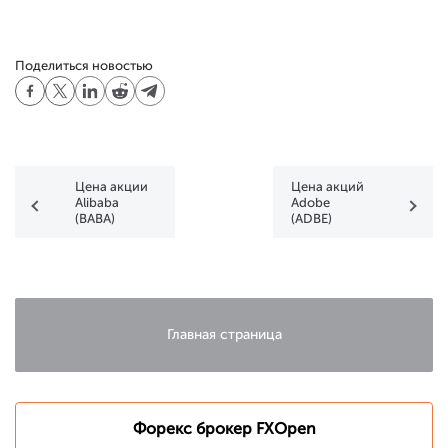
Поделиться новостью
Цена акции
Цена акций
Alibaba
Adobe
(BABA)
(ADBE)
снижается с
рухнула
40-
удерживается
месячного
в районе
максимума
минимумов
за 22 месяца
Главная страница
Форекс брокер FXOpen