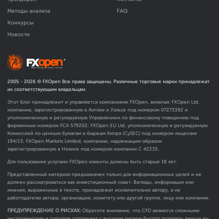
Методы анализа
FAQ
Конкурсы
Новости
2005 -
2026
© FXOpen Все права защищены. Различные торговые марки принадлежат
их соответствующим владельцам.
Этот блог принадлежит и управляется компаниями FXOpen, включая: FXOpen Ltd,
компанию, зарегистрированную в Англии и Уэльсе под номером 07273392 и
уполномоченную и регулируемую Управлением по финансовому поведению под
фирменным номером FCA
579202
; FXOpen EU Ltd, уполномоченную и регулируемую
Комиссией по ценным бумагам и биржам Кипра (CySEC) под номером лицензии
194/13; FXOpen Markets Limited, компанию, надлежащим образом
зарегистрированную в Невисе под номером компании C 42235.
Для пользования услугами FXOpen клиенты должны быть старше 18 лет.
Представленный материал предназначен только для информационных целей и не
должен рассматриваться как инвестиционный совет. Взгляды, информация или
мнения, выраженные в тексте, принадлежат исключительно автору, а не
работодателю автора, организации, комитету или другой группе, лицу или компании.
ПРЕДУПРЕЖДЕНИЕ О РИСКАХ:
Обратите внимание, что CFD являются сложными
инструментами и торговля сопряжена с высоким риском быстро потерять деньги из-