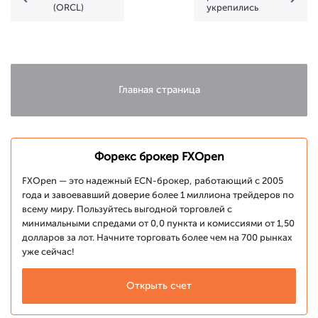
(ORCL)
укрепились
восстанавливается
после
перед
снижения
публикацией
ставки ФРС
отчета
Главная страница
Форекс брокер FXOpen
FXOpen — это надежный ECN-брокер, работающий с 2005
года и завоевавший доверие более 1 миллиона трейдеров по
всему миру. Пользуйтесь выгодной торговлей с
минимальными спредами от 0,0 пункта и комиссиями от 1,50
долларов за лот. Начните торговать более чем на 700 рынках
уже сейчас!
Открыть счет