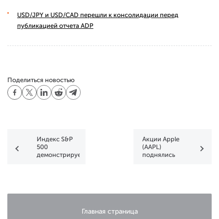
USD/JPY и USD/CAD перешли к консолидации перед
публикацией отчета ADP
Поделиться новостью
Индекс S&P
Акции Apple
500
(AAPL)
демонстрирует
поднялись
повышенную
на
волатильность
историческую
вершину
Главная страница