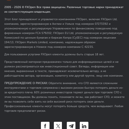
2005 -
2026
© FXOpen Все права защищены. Различные торговые марки принадлежат
их соответствующим владельцам.
Этот блог принадлежит и управляется компаниями FXOpen, включая: FXOpen Ltd,
компанию, зарегистрированную в Англии и Уэльсе под номером 07273392 и
уполномоченную и регулируемую Управлением по финансовому поведению под
фирменным номером FCA
579202
; FXOpen EU Ltd, уполномоченную и регулируемую
Комиссией по ценным бумагам и биржам Кипра (CySEC) под номером лицензии
194/13; FXOpen Markets Limited, компанию, надлежащим образом
зарегистрированную в Невисе под номером компании C 42235.
Для пользования услугами FXOpen клиенты должны быть старше 18 лет.
Представленный материал предназначен только для информационных целей и не
должен рассматриваться как инвестиционный совет. Взгляды, информация или
мнения, выраженные в тексте, принадлежат исключительно автору, а не
работодателю автора, организации, комитету или другой группе, лицу или компании.
ПРЕДУПРЕЖДЕНИЕ О РИСКАХ:
Обратите внимание, что CFD являются сложными
инструментами и торговля сопряжена с высоким риском быстро потерять деньги из-
за кредитного плеча. 60% розничных инвесторов теряют деньги при торговле CFD с
этим поставщиком. Вы должны понять, понимаете ли вы, как работают CFD, и можете
ли вы позволить себе взять на себя высокий риск потерять свои деньги.
Профессиональные клиенты могут потерять больше средств, чем вкладывают. Любая
торговля предполагает риски.