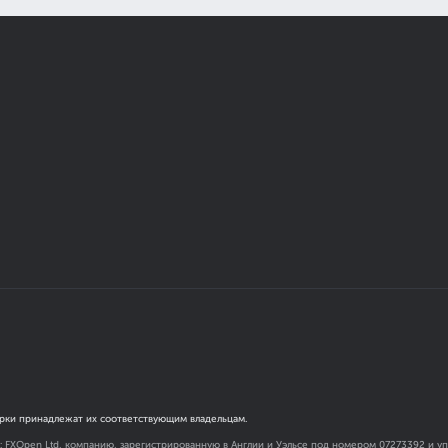
рки принадлежат их соответствующим владельцам.
я: FXOpen Ltd, компанию, зарегистрированную в Англии и Уэльсе под номером 07273392 и