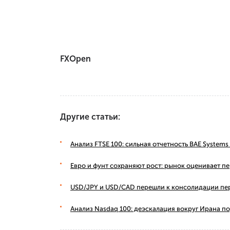
FXOpen
Другие статьи:
Анализ FTSE 100: сильная отчетность BAE Syste
Евро и фунт сохраняют рост: рынок оценивает п
USD/JPY и USD/CAD перешли к консолидации пе
Анализ Nasdaq 100: деэскалация вокруг Ирана п