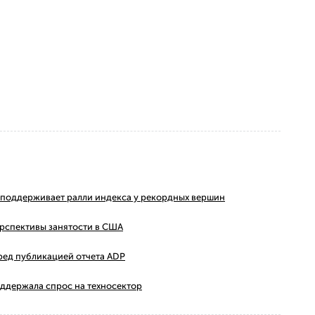
ms поддерживает ралли индекса у рекордных вершин
ерспективы занятости в США
ред публикацией отчета ADP
оддержала спрос на техносектор