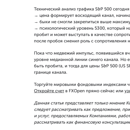
Технический анализ графика S&P 500 сегодня 
→ цена формирует восходящий канал, начиная
→ быки не смогли закрепиться выше максиму
→ психологический уровень 5300, который н
пробит и может выступать в качестве сопрот
после пробоя сменил роль с сопротивления н
Пока что медвежий импульс, появившийся вче
уровне медианной линии синего канала. Но е
быть пробита, и тогда для цены S&P 500 (US 
границе канала.
Торгуйте мировыми фондовыми индексами че
Откройте счет
в FXOpen прямо сейчас или
уз
Данная статья представляет только мнение 
следует рассматривать как предложение, п
и услуг, предоставляемых Компаниями, рабо
рассматривать как финансовую консультацию