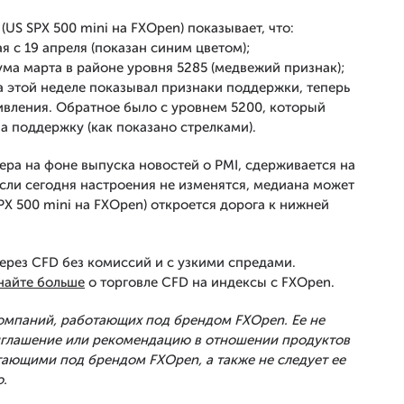
(US SPX 500 mini на FXOpen) показывает, что:
 с 19 апреля (показан синим цветом);
ма марта в районе уровня 5285 (медвежий признак);
а этой неделе показывал признаки поддержки, теперь
ивления. Обратное было с уровнем 5200, который
а поддержку (как показано стрелками).
ра на фоне выпуска новостей о PMI, сдерживается на
сли сегодня настроения не изменятся, медиана может
SPX 500 mini на FXOpen) откроется дорога к нижней
рез CFD без комиссий и с узкими спредами.
найте больше
о торговле CFD на индексы с FXOpen.
Компаний, работающих под брендом FXOpen. Ее не
риглашение или рекомендацию в отношении продуктов
тающими под брендом FXOpen, а также не следует ее
.