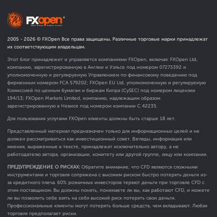
2005 -
2026
© FXOpen Все права защищены. Различные торговые марки принадлежат
их соответствующим владельцам.
Этот блог принадлежит и управляется компаниями FXOpen, включая: FXOpen Ltd,
компанию, зарегистрированную в Англии и Уэльсе под номером 07273392 и
уполномоченную и регулируемую Управлением по финансовому поведению под
фирменным номером FCA
579202
; FXOpen EU Ltd, уполномоченную и регулируемую
Комиссией по ценным бумагам и биржам Кипра (CySEC) под номером лицензии
194/13; FXOpen Markets Limited, компанию, надлежащим образом
зарегистрированную в Невисе под номером компании C 42235.
Для пользования услугами FXOpen клиенты должны быть старше 18 лет.
Представленный материал предназначен только для информационных целей и не
должен рассматриваться как инвестиционный совет. Взгляды, информация или
мнения, выраженные в тексте, принадлежат исключительно автору, а не
работодателю автора, организации, комитету или другой группе, лицу или компании.
ПРЕДУПРЕЖДЕНИЕ О РИСКАХ:
Обратите внимание, что CFD являются сложными
инструментами и торговля сопряжена с высоким риском быстро потерять деньги из-
за кредитного плеча. 60% розничных инвесторов теряют деньги при торговле CFD с
этим поставщиком. Вы должны понять, понимаете ли вы, как работают CFD, и можете
ли вы позволить себе взять на себя высокий риск потерять свои деньги.
Профессиональные клиенты могут потерять больше средств, чем вкладывают. Любая
торговля предполагает риски.