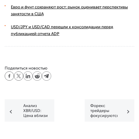
Евро и фунт сохраняют рост: рынок оценивает перспективы
занятости в США
USD/JPY и USD/CAD перешли к консолидации перед
публикацией отчета ADP
Поделиться новостью
Анализ
Форекс
XBR/USD:
трейдеры
Цена вблизи
фокусируются
блока
на новостях,
сопротивлений
связанных с
тарифами
Трампа