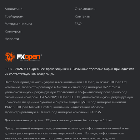
Аналитика
О компании
Трейдерам
Контакты
Методы анализа
FAQ
Конкурсы
Новости
2005 -
2026
© FXOpen Все права защищены. Различные торговые марки принадлежат
их соответствующим владельцам.
Этот блог принадлежит и управляется компаниями FXOpen, включая: FXOpen Ltd,
компанию, зарегистрированную в Англии и Уэльсе под номером 07273392 и
уполномоченную и регулируемую Управлением по финансовому поведению под
фирменным номером FCA
579202
; FXOpen EU Ltd, уполномоченную и регулируемую
Комиссией по ценным бумагам и биржам Кипра (CySEC) под номером лицензии
194/13; FXOpen Markets Limited, компанию, надлежащим образом
зарегистрированную в Невисе под номером компании C 42235.
Для пользования услугами FXOpen клиенты должны быть старше 18 лет.
Представленный материал предназначен только для информационных целей и не
должен рассматриваться как инвестиционный совет. Взгляды, информация или
мнения, выраженные в тексте, принадлежат исключительно автору, а не