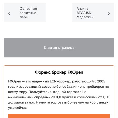
Основные
Анализ
валютные
BTC/USD:
пары
Медвежьи
консолидируются
аргументы
в ожидании
становятся
данных по
более
занятости в
убедительными
США
Главная страница
Форекс брокер FXOpen
FXOpen — это надежный ECN-брокер, работающий с 2005
года и завоевавший доверие более 1 миллиона трейдеров по
всему миру. Пользуйтесь выгодной торговлей с
минимальными спредами от 0,0 пункта и комиссиями от 1,50
долларов за лот. Начните торговать более чем на 700 рынках
уже сейчас!