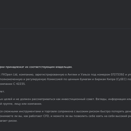
рки принадлежат их соответствующим владельцам.
я: FXOpen Ltd, компанию, зарегистрированную в Англии и Уэльсе под номером 07273392 и
 уполномоченную и регулируемую Комиссией по ценным бумагам и биржам Кипра (CySEC) под
омпании C 42235.
лет.
х целей и не должен рассматриваться как инвестиционный совет. Взгляды, информация ил
ой группе, лицу или компании.
ся сложными инструментами и торговля сопряжена с высоким риском быстро потерять день
онимаете ли вы, как работают CFD, и можете ли вы позволить себе взять на себя высокий 
агает риски.