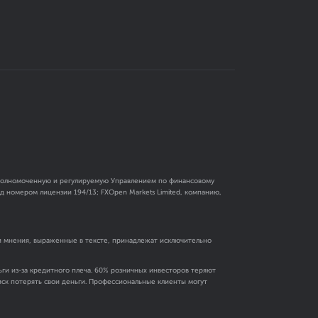
 уполномоченную и регулируемую Управлением по финансовому
 номером лицензии 194/13; FXOpen Markets Limited, компанию,
и мнения, выраженные в тексте, принадлежат исключительно
ги из-за кредитного плеча. 60% розничных инвесторов теряют
риск потерять свои деньги. Профессиональные клиенты могут