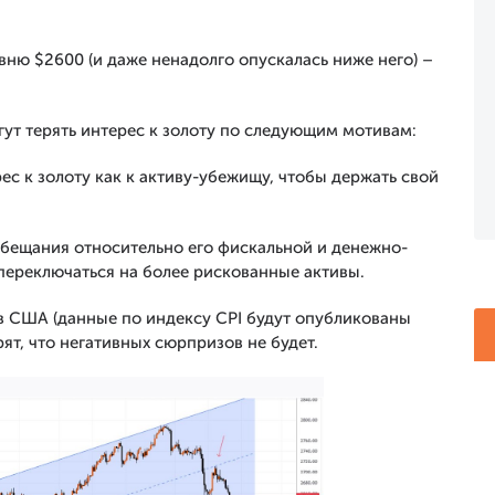
вню $2600 (и даже ненадолго опускалась ниже него) –
ут терять интерес к золоту по следующим мотивам:
с к золоту как к активу-убежищу, чтобы держать свой
бещания относительно его фискальной и денежно-
ереключаться на более рискованные активы.
 США (данные по индексу CPI будут опубликованы
рят, что негативных сюрпризов не будет.