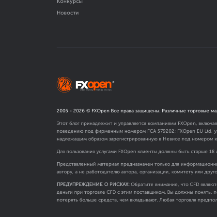
Конкурсы
Новости
2005 -
2026
© FXOpen Все права защищены. Различные торговые ма
Этот блог принадлежит и управляется компаниями FXOpen, включа
поведению под фирменным номером FCA
579202
; FXOpen EU Ltd,
надлежащим образом зарегистрированную в Невисе под номером к
Для пользования услугами FXOpen клиенты должны быть старше 18 
Представленный материал предназначен только для информационны
автору, а не работодателю автора, организации, комитету или друг
ПРЕДУПРЕЖДЕНИЕ О РИСКАХ:
Обратите внимание, что CFD являют
деньги при торговле CFD с этим поставщиком. Вы должны понять, п
потерять больше средств, чем вкладывают. Любая торговля предпол