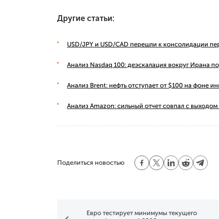
Другие статьи:
USD/JPY и USD/CAD перешли к консолидации пе
Анализ Nasdaq 100: деэскалация вокруг Ирана п
Анализ Brent: нефть отступает от $100 на фоне
Анализ Amazon: сильный отчет совпал с выходом
Поделиться новостью
Евро тестирует минимумы текущего