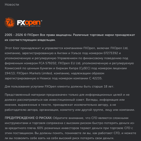
Новости
2005 -
2026
© FXOpen Все права защищены. Различные торговые марки принадлежат
их соответствующим владельцам.
Этот блог принадлежит и управляется компаниями FXOpen, включая: FXOpen Ltd,
компанию, зарегистрированную в Англии и Уэльсе под номером 07273392 и
уполномоченную и регулируемую Управлением по финансовому поведению под
фирменным номером FCA
579202
; FXOpen EU Ltd, уполномоченную и регулируемую
Комиссией по ценным бумагам и биржам Кипра (CySEC) под номером лицензии
194/13; FXOpen Markets Limited, компанию, надлежащим образом
зарегистрированную в Невисе под номером компании C 42235.
Для пользования услугами FXOpen клиенты должны быть старше 18 лет.
Представленный материал предназначен только для информационных целей и не
должен рассматриваться как инвестиционный совет. Взгляды, информация или
мнения, выраженные в тексте, принадлежат исключительно автору, а не
работодателю автора, организации, комитету или другой группе, лицу или компании.
ПРЕДУПРЕЖДЕНИЕ О РИСКАХ:
Обратите внимание, что CFD являются сложными
инструментами и торговля сопряжена с высоким риском быстро потерять деньги из-
за кредитного плеча. 60% розничных инвесторов теряют деньги при торговле CFD с
этим поставщиком. Вы должны понять, понимаете ли вы, как работают CFD, и можете
ли вы позволить себе взять на себя высокий риск потерять свои деньги.