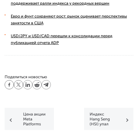
поддерживает ралли индекса у рекордных вершин
Евро и фунт сохраняют рост: рынок оценивает перспективы
занятости в США
USD/JPY и USD/CAD перешли к консолидации перед
публикацией отчета ADP
Поделиться новостью
Цена акции
Индекс
Meta
Hang Seng
Platforms
(HSI) упал
(META)
почти на 10%
повысилась
сегодня