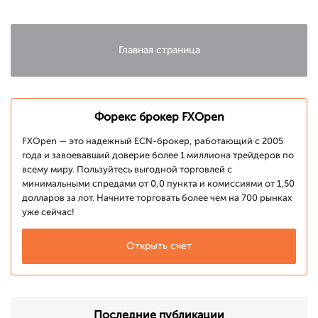
к
психологической
отметке в
$600
Главная страница
Форекс брокер FXOpen
FXOpen — это надежный ECN-брокер, работающий с 2005
года и завоевавший доверие более 1 миллиона трейдеров по
всему миру. Пользуйтесь выгодной торговлей с
минимальными спредами от 0,0 пункта и комиссиями от 1,50
долларов за лот. Начните торговать более чем на 700 рынках
уже сейчас!
Открыть счет
Последние публикации