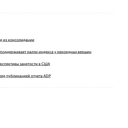
ход из консолидации
ms поддерживает ралли индекса у рекордных вершин
ерспективы занятости в США
ред публикацией отчета ADP