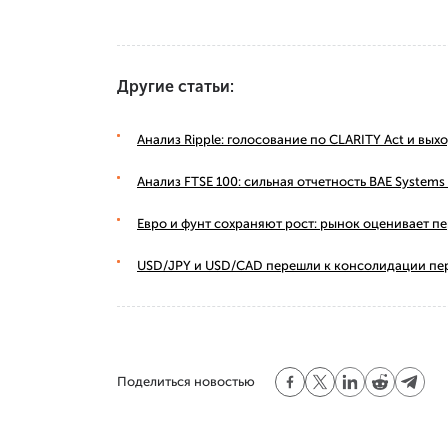
Другие статьи:
Анализ Ripple: голосование по CLARITY Act и вы
Анализ FTSE 100: сильная отчетность BAE Syste
Евро и фунт сохраняют рост: рынок оценивает п
USD/JPY и USD/CAD перешли к консолидации пе
Поделиться новостью