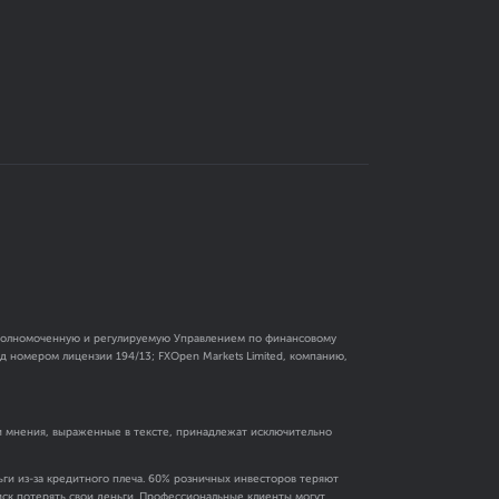
 уполномоченную и регулируемую Управлением по финансовому
 номером лицензии 194/13; FXOpen Markets Limited, компанию,
и мнения, выраженные в тексте, принадлежат исключительно
ги из-за кредитного плеча. 60% розничных инвесторов теряют
риск потерять свои деньги. Профессиональные клиенты могут