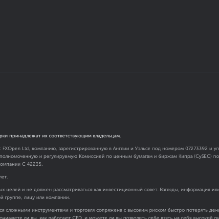
рки принадлежат их соответствующим владельцам.
я: FXOpen Ltd, компанию, зарегистрированную в Англии и Уэльсе под номером 07273392 и
 уполномоченную и регулируемую Комиссией по ценным бумагам и биржам Кипра (CySEC) под
омпании C 42235.
лет.
х целей и не должен рассматриваться как инвестиционный совет. Взгляды, информация ил
ой группе, лицу или компании.
ся сложными инструментами и торговля сопряжена с высоким риском быстро потерять день
онимаете ли вы, как работают CFD, и можете ли вы позволить себе взять на себя высокий 