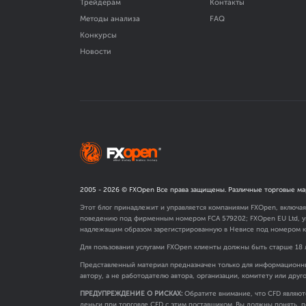
Трейдерам
Контакты
Методы анализа
FAQ
Конкурсы
Новости
2005 -
2026
© FXOpen Все права защищены. Различные торговые ма
Этот блог принадлежит и управляется компаниями FXOpen, включа
поведению под фирменным номером FCA
579202
; FXOpen EU Ltd,
надлежащим образом зарегистрированную в Невисе под номером к
Для пользования услугами FXOpen клиенты должны быть старше 18 
Представленный материал предназначен только для информационны
автору, а не работодателю автора, организации, комитету или друг
ПРЕДУПРЕЖДЕНИЕ О РИСКАХ:
Обратите внимание, что CFD являют
деньги при торговле CFD с этим поставщиком. Вы должны понять, п