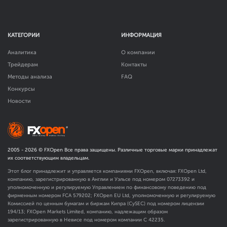
КАТЕГОРИИ
ИНФОРМАЦИЯ
Аналитика
О компании
Трейдерам
Контакты
Методы анализа
FAQ
Конкурсы
Новости
2005 -
2026
© FXOpen Все права защищены. Различные торговые марки принадлежат
их соответствующим владельцам.
Этот блог принадлежит и управляется компаниями FXOpen, включая: FXOpen Ltd,
компанию, зарегистрированную в Англии и Уэльсе под номером 07273392 и
уполномоченную и регулируемую Управлением по финансовому поведению под
фирменным номером FCA
579202
; FXOpen EU Ltd, уполномоченную и регулируемую
Комиссией по ценным бумагам и биржам Кипра (CySEC) под номером лицензии
194/13; FXOpen Markets Limited, компанию, надлежащим образом
зарегистрированную в Невисе под номером компании C 42235.