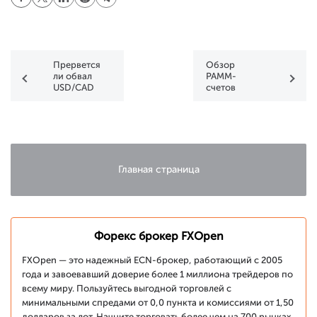
Прервется
Обзор
ли обвал
PAMM-
USD/CAD
счетов
после
FXOpen по
заседания
итогам
Банка
ноября 2020
Канады?
года
Главная страница
Форекс брокер FXOpen
FXOpen — это надежный ECN-брокер, работающий с 2005
года и завоевавший доверие более 1 миллиона трейдеров по
всему миру. Пользуйтесь выгодной торговлей с
минимальными спредами от 0,0 пункта и комиссиями от 1,50
долларов за лот. Начните торговать более чем на 700 рынках