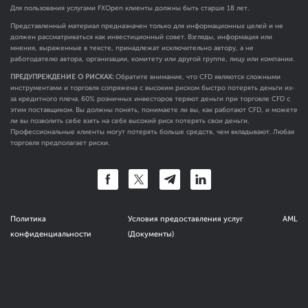
Для пользования услугами FXOpen клиенты должны быть старше 18 лет.
Представленный материал предназначен только для информационных целей и не
должен рассматриваться как инвестиционный совет. Взгляды, информация или
мнения, выраженные в тексте, принадлежат исключительно автору, а не
работодателю автора, организации, комитету или другой группе, лицу или компании.
ПРЕДУПРЕЖДЕНИЕ О РИСКАХ:
Обратите внимание, что CFD являются сложными
инструментами и торговля сопряжена с высоким риском быстро потерять деньги из-
за кредитного плеча. 60% розничных инвесторов теряют деньги при торговле CFD с
этим поставщиком. Вы должны понять, понимаете ли вы, как работают CFD, и можете
ли вы позволить себе взять на себя высокий риск потерять свои деньги.
Профессиональные клиенты могут потерять больше средств, чем вкладывают. Любая
торговля предполагает риски.
Политика
Условия предоставления услуг
AML
конфиденциальности
(Документы)