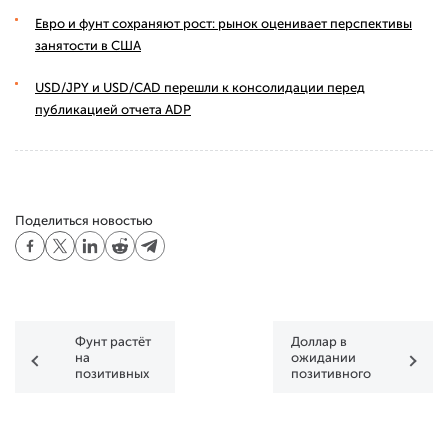
Евро и фунт сохраняют рост: рынок оценивает перспективы
занятости в США
USD/JPY и USD/CAD перешли к консолидации перед
публикацией отчета ADP
Поделиться новостью
Фунт растёт
Доллар в
на
ожидании
позитивных
позитивного
ожиданиях
NonFarm