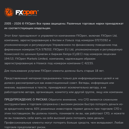
2005 -
2026
© FXOpen Все права защищены. Различные торговые марки принадлежат
их соответствующим владельцам.
Этот блог принадлежит и управляется компаниями FXOpen, включая: FXOpen Ltd,
компанию, зарегистрированную в Англии и Уэльсе под номером 07273392 и
уполномоченную и регулируемую Управлением по финансовому поведению под
фирменным номером FCA
579202
; FXOpen EU Ltd, уполномоченную и регулируемую
Комиссией по ценным бумагам и биржам Кипра (CySEC) под номером лицензии
194/13; FXOpen Markets Limited, компанию, надлежащим образом
зарегистрированную в Невисе под номером компании C 42235.
Для пользования услугами FXOpen клиенты должны быть старше 18 лет.
Представленный материал предназначен только для информационных целей и не
должен рассматриваться как инвестиционный совет. Взгляды, информация или
мнения, выраженные в тексте, принадлежат исключительно автору, а не
работодателю автора, организации, комитету или другой группе, лицу или компании.
ПРЕДУПРЕЖДЕНИЕ О РИСКАХ:
Обратите внимание, что CFD являются сложными
инструментами и торговля сопряжена с высоким риском быстро потерять деньги из-
за кредитного плеча. 60% розничных инвесторов теряют деньги при торговле CFD с
этим поставщиком. Вы должны понять, понимаете ли вы, как работают CFD, и можете
ли вы позволить себе взять на себя высокий риск потерять свои деньги.
Профессиональные клиенты могут потерять больше средств, чем вкладывают. Любая
торговля предполагает риски.