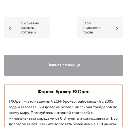
Сырьевые
Евро
валюты
снижается
готовы к
после
продолжению
протокола
восходящего
ЕЦБ
тренда
Главная страница
Форекс брокер FXOpen
FXOpen — это надежный ECN-брокер, работающий с 2005
года и завоевавший доверие более 1 миллиона трейдеров по
всему миру. Пользуйтесь выгодной торговлей с
минимальными спредами от 0,0 пункта и комиссиями от 1,50
долларов за лот. Начните торговать более чем на 700 рынках