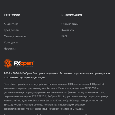
КАТЕГОРИИ
ИНФОРМАЦИЯ
Аналитика
О компании
Трейдерам
Контакты
Методы анализа
FAQ
Конкурсы
Новости
2005 -
2026
© FXOpen Все права защищены. Различные торговые марки принадлежат
их соответствующим владельцам.
Этот блог принадлежит и управляется компаниями FXOpen, включая: FXOpen Ltd,
компанию, зарегистрированную в Англии и Уэльсе под номером 07273392 и
уполномоченную и регулируемую Управлением по финансовому поведению под
фирменным номером FCA
579202
; FXOpen EU Ltd, уполномоченную и регулируемую
Комиссией по ценным бумагам и биржам Кипра (CySEC) под номером лицензии
194/13; FXOpen Markets Limited, компанию, надлежащим образом
зарегистрированную в Невисе под номером компании C 42235.