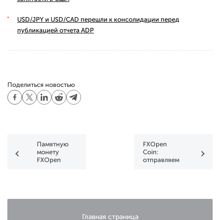
USD/JPY и USD/CAD перешли к консолидации перед
публикацией отчета ADP
Поделиться новостью
Памятную
FXOpen
монету
Coin:
FXOpen
отправляем
получит
подарок в
Гунилла
Китай!
Главная страница