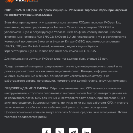
2005 -
2026
© FXOpen Все права защищены. Различные торговые марки принадлежат
их соответствующим владельцам.
Этот блог принадлежит и управляется компаниями FXOpen, включая: FXOpen Ltd,
компанию, зарегистрированную в Англии и Уэльсе под номером 07273392 и
уполномоченную и регулируемую Управлением по финансовому поведению под
фирменным номером FCA
579202
; FXOpen EU Ltd, уполномоченную и регулируемую
Комиссией по ценным бумагам и биржам Кипра (CySEC) под номером лицензии
194/13; FXOpen Markets Limited, компанию, надлежащим образом
зарегистрированную в Невисе под номером компании C 42235.
Для пользования услугами FXOpen клиенты должны быть старше 18 лет.
Представленный материал предназначен только для информационных целей и не
должен рассматриваться как инвестиционный совет. Взгляды, информация или
мнения, выраженные в тексте, принадлежат исключительно автору, а не
работодателю автора, организации, комитету или другой группе, лицу или компании.
ПРЕДУПРЕЖДЕНИЕ О РИСКАХ:
Обратите внимание, что CFD являются сложными
инструментами и торговля сопряжена с высоким риском быстро потерять деньги из-
за кредитного плеча. 60% розничных инвесторов теряют деньги при торговле CFD с
этим поставщиком. Вы должны понять, понимаете ли вы, как работают CFD, и можете
ли вы позволить себе взять на себя высокий риск потерять свои деньги.
Профессиональные клиенты могут потерять больше средств, чем вкладывают. Любая
торговля предполагает риски.