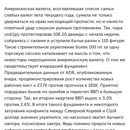
Американская валюта, возглавлявшая список самых
слабых валют лета текущего года, сумела не только
удержаться на краю нисходящей пропасти, но и нанести
ответный удар слишком рьяным противникам. Так, пара
usd/jpy протестировав 108.20 дважды с начала недели,
собралась с силами и устроила бычье ралли к 110 фигуре.
Такое стремительное укрепление более 100 пп за одну
торговую сессию наталкивает на мысль о том, что
инвесторы недооценили американскую валюту. О том же
свидетельствует вчерашний фундамент.
Предварительные данные от ADR, опубликованные
вчера, продемонстрировали рост количества новых
рабочих мест к 237К против прогноза в 185К. Приятно
порадовал быков по гринбек и пересчет ВВП в большую
сторону. Так, во втором квартале ВВП вырос к 3,0%
против 2,6%. В итоге такого фундамента и некоторого
затухания конфликта между Северной Кореей и США
доллар значимо укрепился, но насколько хватит бычьего
напора, посмотрим завтра. Ведь помимо прироста новых