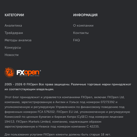
КАТЕГОРИИ
ИНФОРМАЦИЯ
Аналитика
О компании
Трейдерам
Контакты
Методы анализа
FAQ
Конкурсы
Новости
2005 -
2026
© FXOpen Все права защищены. Различные торговые марки принадлежат
их соответствующим владельцам.
Этот блог принадлежит и управляется компаниями FXOpen, включая: FXOpen Ltd,
компанию, зарегистрированную в Англии и Уэльсе под номером 07273392 и
уполномоченную и регулируемую Управлением по финансовому поведению под
фирменным номером FCA
579202
; FXOpen EU Ltd, уполномоченную и регулируемую
Комиссией по ценным бумагам и биржам Кипра (CySEC) под номером лицензии
194/13; FXOpen Markets Limited, компанию, надлежащим образом
зарегистрированную в Невисе под номером компании C 42235.
Для пользования услугами FXOpen клиенты должны быть старше 18 лет.