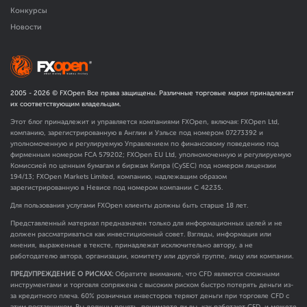
Конкурсы
Новости
2005 -
2026
© FXOpen Все права защищены. Различные торговые марки принадлежат
их соответствующим владельцам.
Этот блог принадлежит и управляется компаниями FXOpen, включая: FXOpen Ltd,
компанию, зарегистрированную в Англии и Уэльсе под номером 07273392 и
уполномоченную и регулируемую Управлением по финансовому поведению под
фирменным номером FCA
579202
; FXOpen EU Ltd, уполномоченную и регулируемую
Комиссией по ценным бумагам и биржам Кипра (CySEC) под номером лицензии
194/13; FXOpen Markets Limited, компанию, надлежащим образом
зарегистрированную в Невисе под номером компании C 42235.
Для пользования услугами FXOpen клиенты должны быть старше 18 лет.
Представленный материал предназначен только для информационных целей и не
должен рассматриваться как инвестиционный совет. Взгляды, информация или
мнения, выраженные в тексте, принадлежат исключительно автору, а не
работодателю автора, организации, комитету или другой группе, лицу или компании.
ПРЕДУПРЕЖДЕНИЕ О РИСКАХ:
Обратите внимание, что CFD являются сложными
инструментами и торговля сопряжена с высоким риском быстро потерять деньги из-
за кредитного плеча. 60% розничных инвесторов теряют деньги при торговле CFD с
этим поставщиком. Вы должны понять, понимаете ли вы, как работают CFD, и можете