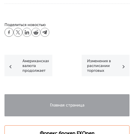
Поделиться новостью
Американская
Изменения в
валюта
расписании
продолжает
торговых
падать на
сессий 18
фоне
января 2021
событий в
г.
США
Главная страница
Форекс брокер FXOpen