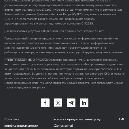
компанию, зарегистрированную в Англии и Уэльсе под номером 07273392 и
уполномоченную и регулируемую Управлением по финансовому поведению под
фирменным номером FCA
579202
; FXOpen EU Ltd, уполномоченную и регулируемую
Комиссией по ценным бумагам и биржам Кипра (CySEC) под номером лицензии
194/13; FXOpen Markets Limited, компанию, надлежащим образом
зарегистрированную в Невисе под номером компании C 42235.
Для пользования услугами FXOpen клиенты должны быть старше 18 лет.
Представленный материал предназначен только для информационных целей и не
должен рассматриваться как инвестиционный совет. Взгляды, информация или
мнения, выраженные в тексте, принадлежат исключительно автору, а не
работодателю автора, организации, комитету или другой группе, лицу или компании.
ПРЕДУПРЕЖДЕНИЕ О РИСКАХ:
Обратите внимание, что CFD являются сложными
инструментами и торговля сопряжена с высоким риском быстро потерять деньги из-
за кредитного плеча. 60% розничных инвесторов теряют деньги при торговле CFD с
этим поставщиком. Вы должны понять, понимаете ли вы, как работают CFD, и можете
ли вы позволить себе взять на себя высокий риск потерять свои деньги.
Профессиональные клиенты могут потерять больше средств, чем вкладывают. Любая
торговля предполагает риски.
Политика
Условия предоставления услуг
AML
конфиденциальности
(Документы)