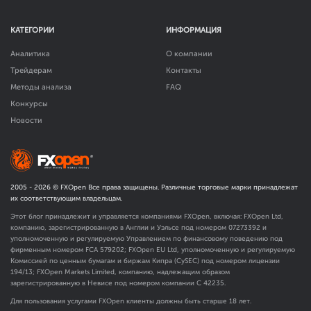
КАТЕГОРИИ
ИНФОРМАЦИЯ
Аналитика
О компании
Трейдерам
Контакты
Методы анализа
FAQ
Конкурсы
Новости
2005 -
2026
© FXOpen Все права защищены. Различные торговые марки принадлежат
их соответствующим владельцам.
Этот блог принадлежит и управляется компаниями FXOpen, включая: FXOpen Ltd,
компанию, зарегистрированную в Англии и Уэльсе под номером 07273392 и
уполномоченную и регулируемую Управлением по финансовому поведению под
фирменным номером FCA
579202
; FXOpen EU Ltd, уполномоченную и регулируемую
Комиссией по ценным бумагам и биржам Кипра (CySEC) под номером лицензии
194/13; FXOpen Markets Limited, компанию, надлежащим образом
зарегистрированную в Невисе под номером компании C 42235.
Для пользования услугами FXOpen клиенты должны быть старше 18 лет.