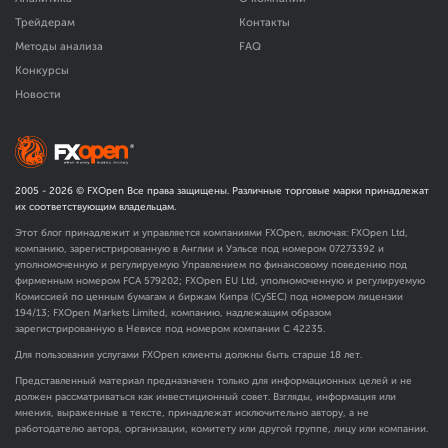
Трейдерам
Контакты
Методы анализа
FAQ
Конкурсы
Новости
2005 -
2026
© FXOpen Все права защищены. Различные торговые марки принадлежат
их соответствующим владельцам.
Этот блог принадлежит и управляется компаниями FXOpen, включая: FXOpen Ltd,
компанию, зарегистрированную в Англии и Уэльсе под номером 07273392 и
уполномоченную и регулируемую Управлением по финансовому поведению под
фирменным номером FCA
579202
; FXOpen EU Ltd, уполномоченную и регулируемую
Комиссией по ценным бумагам и биржам Кипра (CySEC) под номером лицензии
194/13; FXOpen Markets Limited, компанию, надлежащим образом
зарегистрированную в Невисе под номером компании C 42235.
Для пользования услугами FXOpen клиенты должны быть старше 18 лет.
Представленный материал предназначен только для информационных целей и не
должен рассматриваться как инвестиционный совет. Взгляды, информация или
мнения, выраженные в тексте, принадлежат исключительно автору, а не
работодателю автора, организации, комитету или другой группе, лицу или компании.