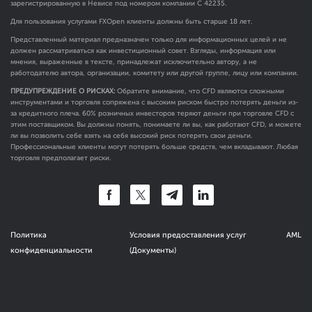
зарегистрированную в Невисе под номером компании C 42235.
Для пользования услугами FXOpen клиенты должны быть старше 18 лет.
Представленный материал предназначен только для информационных целей и не
должен рассматриваться как инвестиционный совет. Взгляды, информация или
мнения, выраженные в тексте, принадлежат исключительно автору, а не
работодателю автора, организации, комитету или другой группе, лицу или компании.
ПРЕДУПРЕЖДЕНИЕ О РИСКАХ:
Обратите внимание, что CFD являются сложными
инструментами и торговля сопряжена с высоким риском быстро потерять деньги из-
за кредитного плеча. 60% розничных инвесторов теряют деньги при торговле CFD с
этим поставщиком. Вы должны понять, понимаете ли вы, как работают CFD, и можете
ли вы позволить себе взять на себя высокий риск потерять свои деньги.
Профессиональные клиенты могут потерять больше средств, чем вкладывают. Любая
торговля предполагает риски.
Политика
Условия предоставления услуг
AML
конфиденциальности
(Документы)