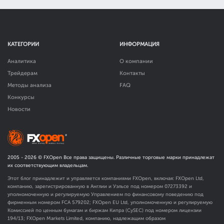
КАТЕГОРИИ
ИНФОРМАЦИЯ
Аналитика
О компании
Трейдерам
Контакты
Методы анализа
FAQ
Конкурсы
Новости
2005 -
2026
© FXOpen Все права защищены. Различные торговые марки принадлежат
их соответствующим владельцам.
Этот блог принадлежит и управляется компаниями FXOpen, включая: FXOpen Ltd,
компанию, зарегистрированную в Англии и Уэльсе под номером 07273392 и
уполномоченную и регулируемую Управлением по финансовому поведению под
фирменным номером FCA
579202
; FXOpen EU Ltd, уполномоченную и регулируемую
Комиссией по ценным бумагам и биржам Кипра (CySEC) под номером лицензии
194/13; FXOpen Markets Limited, компанию, надлежащим образом