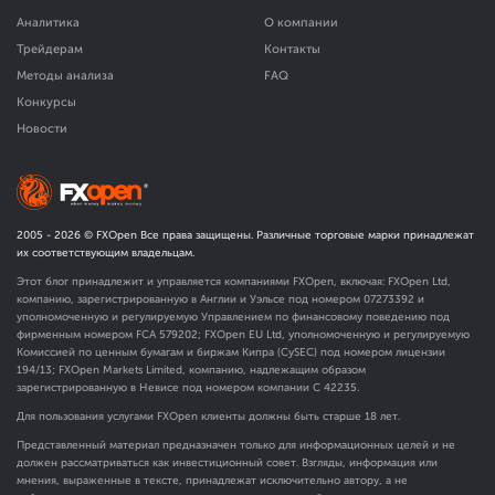
Аналитика
О компании
Трейдерам
Контакты
Методы анализа
FAQ
Конкурсы
Новости
2005 -
2026
© FXOpen Все права защищены. Различные торговые марки принадлежат
их соответствующим владельцам.
Этот блог принадлежит и управляется компаниями FXOpen, включая: FXOpen Ltd,
компанию, зарегистрированную в Англии и Уэльсе под номером 07273392 и
уполномоченную и регулируемую Управлением по финансовому поведению под
фирменным номером FCA
579202
; FXOpen EU Ltd, уполномоченную и регулируемую
Комиссией по ценным бумагам и биржам Кипра (CySEC) под номером лицензии
194/13; FXOpen Markets Limited, компанию, надлежащим образом
зарегистрированную в Невисе под номером компании C 42235.
Для пользования услугами FXOpen клиенты должны быть старше 18 лет.
Представленный материал предназначен только для информационных целей и не
должен рассматриваться как инвестиционный совет. Взгляды, информация или
мнения, выраженные в тексте, принадлежат исключительно автору, а не